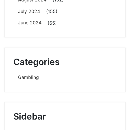
July 2024
(155)
June 2024
(65)
Categories
Gambling
Sidebar