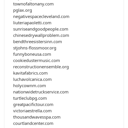
townofaltonany.com
pglax.org
negativespacecleveland.com
liuteriapaoletti.com
sunriseandgoodpeople.com
chinesedrywallproblem.com
bendthreesistersinn.com
stjohns-flossmoor.org
funnyboneusa.com
cookiedustermusic.com
reconstructionensemble.org
kavitafabrics.com
luchavolcanica.com
holycownm.com
nationwidetruckservice.com
turtleclubpg.com
greatpacifictour.com
victoriaestrella.com
thousandwavesspa.com
courtlandcenter.com