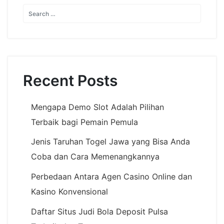
Recent Posts
Mengapa Demo Slot Adalah Pilihan
Terbaik bagi Pemain Pemula
Jenis Taruhan Togel Jawa yang Bisa Anda
Coba dan Cara Memenangkannya
Perbedaan Antara Agen Casino Online dan
Kasino Konvensional
Daftar Situs Judi Bola Deposit Pulsa