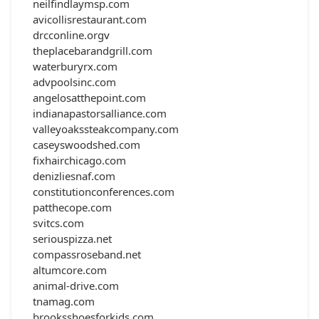
neilfindlaymsp.com
avicollisrestaurant.com
drcconline.org
v
theplacebarandgrill.com
waterburyrx.com
advpoolsinc.com
angelosatthepoint.com
indianapastorsalliance.com
valleyoakssteakcompany.com
caseyswoodshed.com
fixhairchicago.com
denizliesnaf.com
constitutionconferences.com
patthecope.com
svitcs.com
seriouspizza.net
compassroseband.net
altumcore.com
animal-drive.com
tnamag.com
brooksshoesforkids.com