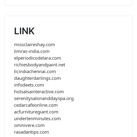
LINK
missclaireshay.com
limras-india.com
elperiodicodelara.com
richiesbodyandpaint.net
licindiachennai.com
daughterdarlings.com
infodeets.com
hotsalsainteractive.com
serenitysalonanddayspa.org
cedarcafeonline.com
acfurnituregiant.com
undertenminutes.com
omnivere.com
rasadantips.com