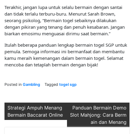
Terakhir, jangan lupa untuk selalu bermain dengan santai
dan tidak terlalu terburu-buru. Menurut Sarah Brown,
seorang psikolog, “Bermain togel sebaiknya dilakukan
dengan pikiran yang tenang dan penuh kesabaran. Jangan
biarkan emosimu menguasai dirimu saat bermain.”
Itulah beberapa panduan lengkap bermain togel SGP untuk
pemula. Semoga informasi ini bermanfaat dan membantu
kamu meraih kemenangan dalam bermain togel. Selamat
mencoba dan tetaplah bermain dengan bijak!
Posted in
Gambling
Tagged
togel sgp
Post
Strategi Ampuh Menang
Panduan Bermain Demo
Bermain Baccarat Online
Slot Mahjong: Cara Berm
navigation
ain dan Menang