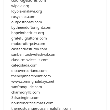
color-agestores.com
wipala.org
loyola-malawi.org
rosychicc.com
outpostboats.com
bytheendoftonight.com
hopeinthecities.org
gratefulgluttons.com
mobdroforpctv.com
cassandrasturdy.com
sanbenitoolivefestival.com
classicmoviestills.com
cafecolada.com
discoversoriano.com
thebeginnerspoint.com
www.comingholidays.net
sanfranguide.com
charmoryllc.com
3dracinginc.com
houstoncriticalmass.com
themostdangerousanimalofall.com