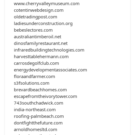
www.cherryvalleymuseum.com
cotentinwebdesign.com
oldetradingpost.com
ladiesunderconstruction.org
bebeslectores.com
australiantimberoil.net
dinosfamilyrestaurant.net
infraredbuildingtechnologies.com
harvesttablehermann.com
carrosdegolfclub.com
energydevelopmentassociates.com
floraandfarmer.com
s3fsolutions.com
brevardbeachhomes.com
escapefromtheivorytower.com
743southchadwick.com
india-northeast.com
roofing-palmbeach.com
dontfightthefuture.com
arnoldhomesltd.com