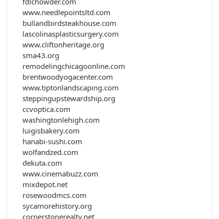
fdlchowder.com
www.needlepointsltd.com
bullandbirdsteakhouse.com
lascolinasplasticsurgery.com
www.cliftonheritage.org
sma43.org
remodelingchicagoonline.com
brentwoodyogacenter.com
www.tiptonlandscaping.com
steppingupstewardship.org
ccvoptica.com
washingtonlehigh.com
luigisbakery.com
hanabi-sushi.com
wolfandzed.com
dekuta.com
www.cinemabuzz.com
mixdepot.net
rosewoodmcs.com
sycamorehistory.org
cornerstonerealty.net