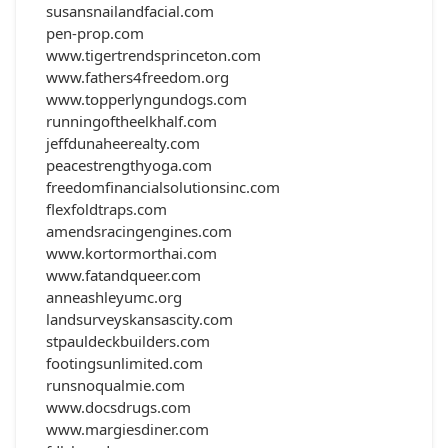
susansnailandfacial.com
pen-prop.com
www.tigertrendsprinceton.com
www.fathers4freedom.org
www.topperlyngundogs.com
runningoftheelkhalf.com
jeffdunaheerealty.com
peacestrengthyoga.com
freedomfinancialsolutionsinc.com
flexfoldtraps.com
amendsracingengines.com
www.kortormorthai.com
www.fatandqueer.com
anneashleyumc.org
landsurveyskansascity.com
stpauldeckbuilders.com
footingsunlimited.com
runsnoqualmie.com
www.docsdrugs.com
www.margiesdiner.com