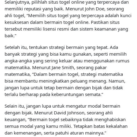
Selanjutnya, pilihlah situs togel online yang terpercaya dan
memiliki reputasi yang baik. Menurut John Doe, seorang
ahli togel, “Memilih situs togel yang terpercaya adalah kunci
kesuksesan dalam bermain togel online. Pastikan situs
tersebut memiliki lisensi resmi dan sistem keamanan yang
baik.”
Setelah itu, tentukan strategi bermain yang tepat. Ada
banyak strategi yang bisa kamu gunakan, seperti memilih
angka-angka yang sering keluar atau menggunakan rumus
matematika. Menurut Jane Smith, seorang pakar
matematika, “Dalam bermain togel, strategi matematika
bisa membantu meningkatkan peluang menang. Namun,
jangan lupa untuk tetap bermain dengan bijak dan tidak
terlalu berharap pada keberuntungan semata.”
Selain itu, jangan lupa untuk mengatur modal bermain
dengan bijak. Menurut David Johnson, seorang ahli
keuangan, “Bermain togel sebaiknya tidak menghabiskan
semua modal yang kamu miliki. Tetapkan batas kekalahan
dan kemenangan, serta patuhi aturan mainnya.”