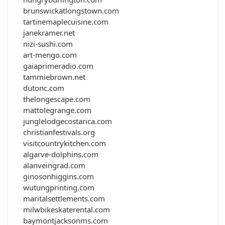
brunswickatlongstown.com
tartinemaplecuisine.com
janekramer.net
nizi-sushi.com
art-mengo.com
gaiaprimeradio.com
tammiebrown.net
dutonc.com
thelongescape.com
mattolegrange.com
junglelodgecostarica.com
christianfestivals.org
visitcountrykitchen.com
algarve-dolphins.com
alanveingrad.com
ginosonhiggins.com
wutungprinting.com
maritalsettlements.com
milwbikeskaterental.com
baymontjacksonms.com