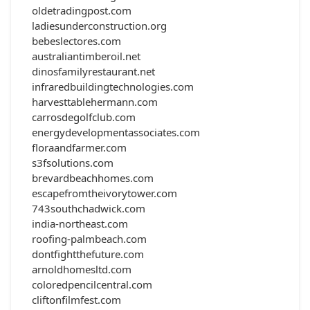
oldetradingpost.com
ladiesunderconstruction.org
bebeslectores.com
australiantimberoil.net
dinosfamilyrestaurant.net
infraredbuildingtechnologies.com
harvesttablehermann.com
carrosdegolfclub.com
energydevelopmentassociates.com
floraandfarmer.com
s3fsolutions.com
brevardbeachhomes.com
escapefromtheivorytower.com
743southchadwick.com
india-northeast.com
roofing-palmbeach.com
dontfightthefuture.com
arnoldhomesltd.com
coloredpencilcentral.com
cliftonfilmfest.com