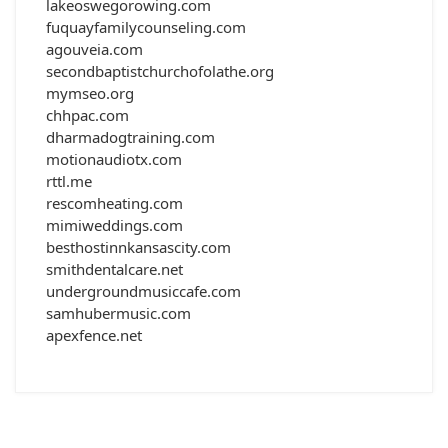
lakeoswegorowing.com
fuquayfamilycounseling.com
agouveia.com
secondbaptistchurchofolathe.org
mymseo.org
chhpac.com
dharmadogtraining.com
motionaudiotx.com
rttl.me
rescomheating.com
mimiweddings.com
besthostinnkansascity.com
smithdentalcare.net
undergroundmusiccafe.com
samhubermusic.com
apexfence.net