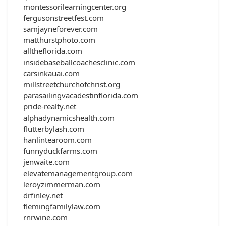
montessorilearningcenter.org
fergusonstreetfest.com
samjayneforever.com
matthurstphoto.com
alltheflorida.com
insidebaseballcoachesclinic.com
carsinkauai.com
millstreetchurchofchrist.org
parasailingvacadestinflorida.com
pride-realty.net
alphadynamicshealth.com
flutterbylash.com
hanlintearoom.com
funnyduckfarms.com
jenwaite.com
elevatemanagementgroup.com
leroyzimmerman.com
drfinley.net
flemingfamilylaw.com
rnrwine.com