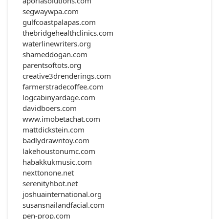
aporiasolutions.com
segwaywpa.com
gulfcoastpalapas.com
thebridgehealthclinics.com
waterlinewriters.org
shameddogan.com
parentsoftots.org
creative3drenderings.com
farmerstradecoffee.com
logcabinyardage.com
davidboers.com
www.imobetachat.com
mattdickstein.com
badlydrawntoy.com
lakehoustonumc.com
habakkukmusic.com
nexttonone.net
serenityhbot.net
joshuainternational.org
susansnailandfacial.com
pen-prop.com