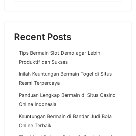
Recent Posts
Tips Bermain Slot Demo agar Lebih
Produktif dan Sukses
Inilah Keuntungan Bermain Togel di Situs
Resmi Terpercaya
Panduan Lengkap Bermain di Situs Casino
Online Indonesia
Keuntungan Bermain di Bandar Judi Bola
Online Terbaik