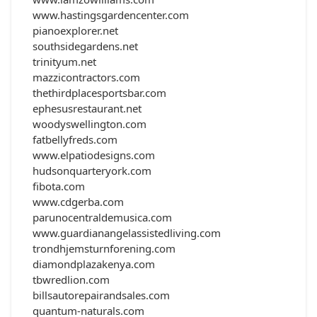
www.hastingsgardencenter.com
pianoexplorer.net
southsidegardens.net
trinityum.net
mazzicontractors.com
thethirdplacesportsbar.com
ephesusrestaurant.net
woodyswellington.com
fatbellyfreds.com
www.elpatiodesigns.com
hudsonquarteryork.com
fibota.com
www.cdgerba.com
parunocentraldemusica.com
www.guardianangelassistedliving.com
trondhjemsturnforening.com
diamondplazakenya.com
tbwredlion.com
billsautorepairandsales.com
quantum-naturals.com