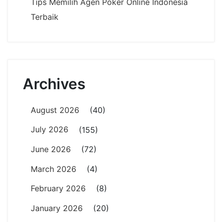
Tips Memilih Agen Poker Online Indonesia
Terbaik
Archives
August 2026
(40)
July 2026
(155)
June 2026
(72)
March 2026
(4)
February 2026
(8)
January 2026
(20)