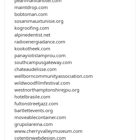
pearlmanilahotel.com
maintdrop.com
bobtoman.com
sosanimauxtunisie.org
kogroofing.com
alpinedentist.net
radioenergiadance.com
kookotheek.com
panayiotislamprou.com
southcampusgateway.com
chateaudelisse.com
wellborncommunityassociation.com
wildwoodfilmfestival.com
westnorthamptonshirejpu.org
hotelbrasile.com
fultonstreetjazz.com
bartlettevents.org
moveablecontainer.com
grupolareina.com
www.cherryvalleymuseum.com
cotentinwebdesign.com