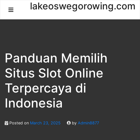
Skip
lakeoswegorowing.com
to
content
Panduan Memilih
Situs Slot Online
Terpercaya di
Indonesia
Posted on
March 23, 2025
by
Admin8877