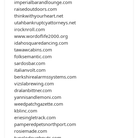
imperialbarandlounge.com
raisedoutdoors.com
thinkwithyourheart.net
utahbankruptcyattorneys.net
irocknroll.com
www.wordoflife2000.org
idahosquaredancing.com
tawawcabins.com
folksemantic.com
sardosbar.com
italianvolt.com
berkshirealarmssystems.com
vizslabrewing.com
dralanbittner.com
yannisandlemoni.com
weedpatchgazette.com
kblinc.com
eriesingletrack.com
pamperedpetsnorthport.com
rosiemade.com
tupelodoughnuts.com