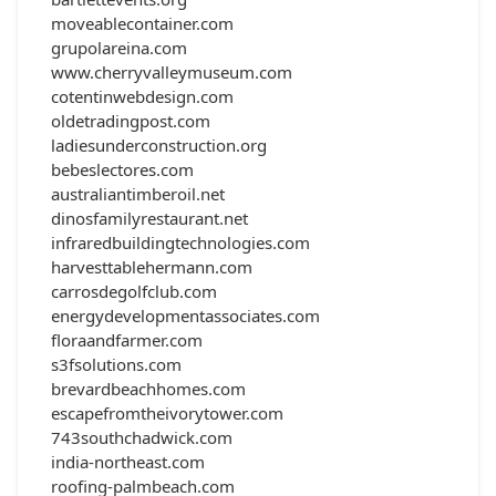
moveablecontainer.com
grupolareina.com
www.cherryvalleymuseum.com
cotentinwebdesign.com
oldetradingpost.com
ladiesunderconstruction.org
bebeslectores.com
australiantimberoil.net
dinosfamilyrestaurant.net
infraredbuildingtechnologies.com
harvesttablehermann.com
carrosdegolfclub.com
energydevelopmentassociates.com
floraandfarmer.com
s3fsolutions.com
brevardbeachhomes.com
escapefromtheivorytower.com
743southchadwick.com
india-northeast.com
roofing-palmbeach.com