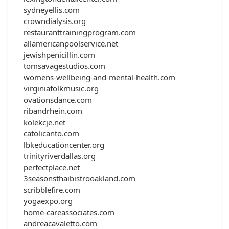
sydneyellis.com
crowndialysis.org
restauranttrainingprogram.com
allamericanpoolservice.net
jewishpenicillin.com
tomsavagestudios.com
womens-wellbeing-and-mental-health.com
virginiafolkmusic.org
ovationsdance.com
ribandrhein.com
kolekcje.net
catolicanto.com
lbkeducationcenter.org
trinityriverdallas.org
perfectplace.net
3seasonsthaibistrooakland.com
scribblefire.com
yogaexpo.org
home-careassociates.com
andreacavaletto.com