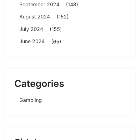
September 2024
(148)
August 2024
(152)
July 2024
(155)
June 2024
(65)
Categories
Gambling