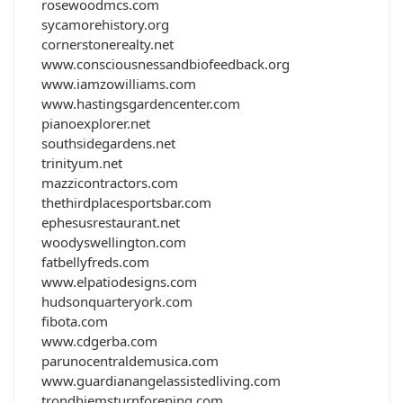
rosewoodmcs.com
sycamorehistory.org
cornerstonerealty.net
www.consciousnessandbiofeedback.org
www.iamzowilliams.com
www.hastingsgardencenter.com
pianoexplorer.net
southsidegardens.net
trinityum.net
mazzicontractors.com
thethirdplacesportsbar.com
ephesusrestaurant.net
woodyswellington.com
fatbellyfreds.com
www.elpatiodesigns.com
hudsonquarteryork.com
fibota.com
www.cdgerba.com
parunocentraldemusica.com
www.guardianangelassistedliving.com
trondhjemsturnforening.com