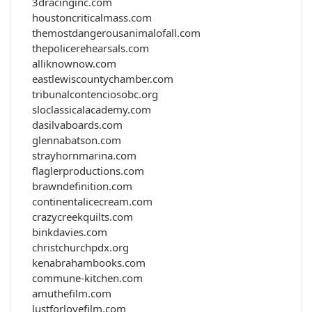
3dracinginc.com
houstoncriticalmass.com
themostdangerousanimalofall.com
thepolicerehearsals.com
alliknownow.com
eastlewiscountychamber.com
tribunalcontenciosobc.org
sloclassicalacademy.com
dasilvaboards.com
glennabatson.com
strayhornmarina.com
flaglerproductions.com
brawndefinition.com
continentalicecream.com
crazycreekquilts.com
binkdavies.com
christchurchpdx.org
kenabrahambooks.com
commune-kitchen.com
amuthefilm.com
lustforlovefilm.com