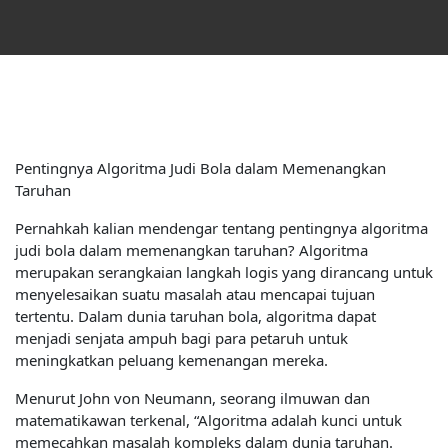
Pentingnya Algoritma Judi Bola dalam Memenangkan
Taruhan
Pernahkah kalian mendengar tentang pentingnya algoritma
judi bola dalam memenangkan taruhan? Algoritma
merupakan serangkaian langkah logis yang dirancang untuk
menyelesaikan suatu masalah atau mencapai tujuan
tertentu. Dalam dunia taruhan bola, algoritma dapat
menjadi senjata ampuh bagi para petaruh untuk
meningkatkan peluang kemenangan mereka.
Menurut John von Neumann, seorang ilmuwan dan
matematikawan terkenal, “Algoritma adalah kunci untuk
memecahkan masalah kompleks dalam dunia taruhan.