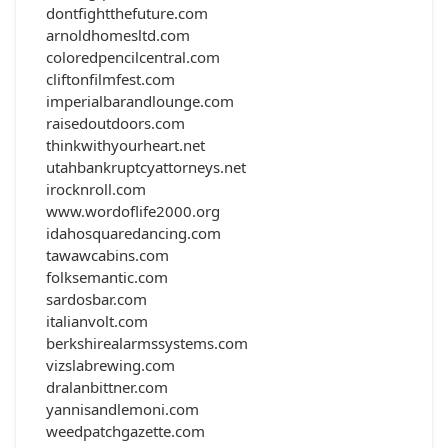
dontfightthefuture.com
arnoldhomesltd.com
coloredpencilcentral.com
cliftonfilmfest.com
imperialbarandlounge.com
raisedoutdoors.com
thinkwithyourheart.net
utahbankruptcyattorneys.net
irocknroll.com
www.wordoflife2000.org
idahosquaredancing.com
tawawcabins.com
folksemantic.com
sardosbar.com
italianvolt.com
berkshirealarmssystems.com
vizslabrewing.com
dralanbittner.com
yannisandlemoni.com
weedpatchgazette.com