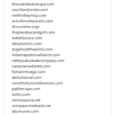
thousandwavesspa.com
courtlandcenter.com
neilfindlaymsp.com
avicollisrestaurant.com
drcconline.org
v
theplacebarandgrill.com
waterburyrx.com
advpoolsinc.com
angelosatthepoint.com
indianapastorsalliance.com
valleyoakssteakcompany.com
caseyswoodshed.com
fixhairchicago.com
denizliesnaf.com
constitutionconferences.com
patthecope.com
svitcs.com
seriouspizza.net
compassroseband.net
altumcore.com