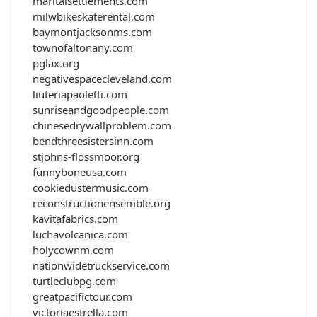
maritalsettlements.com
milwbikeskaterental.com
baymontjacksonms.com
townofaltonany.com
pglax.org
negativespacecleveland.com
liuteriapaoletti.com
sunriseandgoodpeople.com
chinesedrywallproblem.com
bendthreesistersinn.com
stjohns-flossmoor.org
funnyboneusa.com
cookiedustermusic.com
reconstructionensemble.org
kavitafabrics.com
luchavolcanica.com
holycownm.com
nationwidetruckservice.com
turtleclubpg.com
greatpacifictour.com
victoriaestrella.com