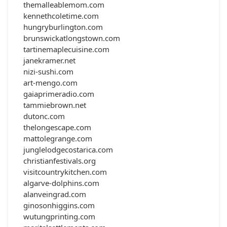
themalleablemom.com
kennethcoletime.com
hungryburlington.com
brunswickatlongstown.com
tartinemaplecuisine.com
janekramer.net
nizi-sushi.com
art-mengo.com
gaiaprimeradio.com
tammiebrown.net
dutonc.com
thelongescape.com
mattolegrange.com
junglelodgecostarica.com
christianfestivals.org
visitcountrykitchen.com
algarve-dolphins.com
alanveingrad.com
ginosonhiggins.com
wutungprinting.com