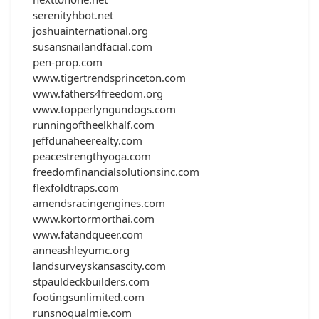
serenityhbot.net
joshuainternational.org
susansnailandfacial.com
pen-prop.com
www.tigertrendsprinceton.com
www.fathers4freedom.org
www.topperlyngundogs.com
runningoftheelkhalf.com
jeffdunaheerealty.com
peacestrengthyoga.com
freedomfinancialsolutionsinc.com
flexfoldtraps.com
amendsracingengines.com
www.kortormorthai.com
www.fatandqueer.com
anneashleyumc.org
landsurveyskansascity.com
stpauldeckbuilders.com
footingsunlimited.com
runsnoqualmie.com