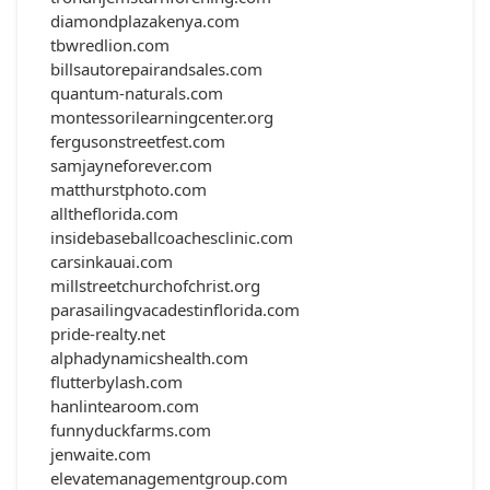
diamondplazakenya.com
tbwredlion.com
billsautorepairandsales.com
quantum-naturals.com
montessorilearningcenter.org
fergusonstreetfest.com
samjayneforever.com
matthurstphoto.com
alltheflorida.com
insidebaseballcoachesclinic.com
carsinkauai.com
millstreetchurchofchrist.org
parasailingvacadestinflorida.com
pride-realty.net
alphadynamicshealth.com
flutterbylash.com
hanlintearoom.com
funnyduckfarms.com
jenwaite.com
elevatemanagementgroup.com