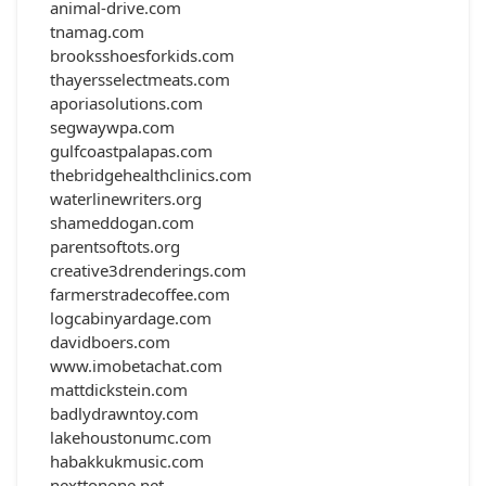
animal-drive.com
tnamag.com
brooksshoesforkids.com
thayersselectmeats.com
aporiasolutions.com
segwaywpa.com
gulfcoastpalapas.com
thebridgehealthclinics.com
waterlinewriters.org
shameddogan.com
parentsoftots.org
creative3drenderings.com
farmerstradecoffee.com
logcabinyardage.com
davidboers.com
www.imobetachat.com
mattdickstein.com
badlydrawntoy.com
lakehoustonumc.com
habakkukmusic.com
nexttonone.net