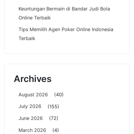
Keuntungan Bermain di Bandar Judi Bola
Online Terbaik
Tips Memilih Agen Poker Online Indonesia
Terbaik
Archives
August 2026
(40)
July 2026
(155)
June 2026
(72)
March 2026
(4)