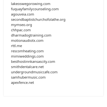
lakeoswegorowing.com
fuquayfamilycounseling.com
agouveia.com
secondbaptistchurchofolathe.org
mymseo.org
chhpac.com
dharmadogtraining.com
motionaudiotx.com
rttl.me
rescomheating.com
mimiweddings.com
besthostinnkansascity.com
smithdentalcare.net
undergroundmusiccafe.com
samhubermusic.com
apexfence.net