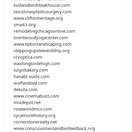
bullandbirdsteakhouse.com
lascolinasplasticsurgery.com
www.cliftonheritage.org
sma43.org
remodelingchicagoonline.com
brentwoodyogacenter.com
www.tiptonlandscaping.com
steppingupstewardship.org
ccvoptica.com
washingtonlehigh.com
luigisbakery.com
hanabi-sushi.com
wolfandzed.com
dekuta.com
www.cinemabuzz.com
mixdepot.net
rosewoodmcs.com
sycamorehistory.org
cornerstonerealty.net
www.consciousnessandbiofeedback.org