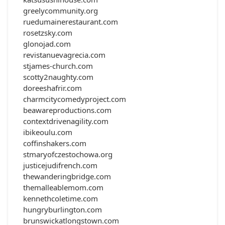
greelycommunity.org
ruedumainerestaurant.com
rosetzsky.com
glonojad.com
revistanuevagrecia.com
stjames-church.com
scotty2naughty.com
doreeshafrir.com
charmcitycomedyproject.com
beawareproductions.com
contextdrivenagility.com
ibikeoulu.com
coffinshakers.com
stmaryofczestochowa.org
justicejudifrench.com
thewanderingbridge.com
themalleablemom.com
kennethcoletime.com
hungryburlington.com
brunswickatlongstown.com