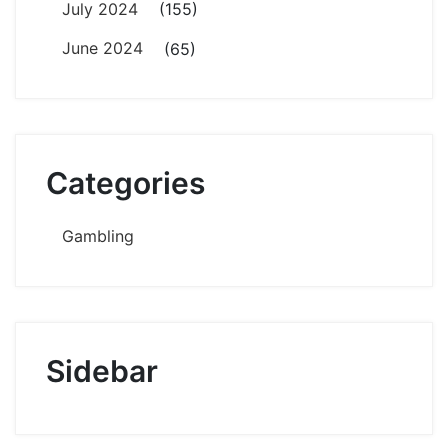
July 2024
(155)
June 2024
(65)
Categories
Gambling
Sidebar