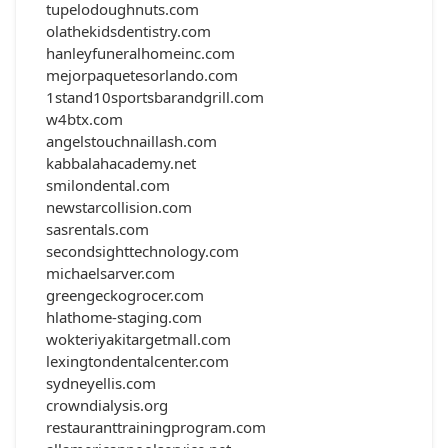
tupelodoughnuts.com
olathekidsdentistry.com
hanleyfuneralhomeinc.com
mejorpaquetesorlando.com
1stand10sportsbarandgrill.com
w4btx.com
angelstouchnaillash.com
kabbalahacademy.net
smilondental.com
newstarcollision.com
sasrentals.com
secondsighttechnology.com
michaelsarver.com
greengeckogrocer.com
hlathome-staging.com
wokteriyakitargetmall.com
lexingtondentalcenter.com
sydneyellis.com
crowndialysis.org
restauranttrainingprogram.com