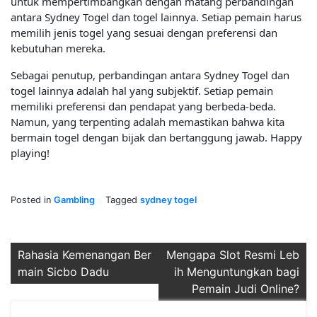
untuk mempertimbangkan dengan matang perbandingan
antara Sydney Togel dan togel lainnya. Setiap pemain harus
memilih jenis togel yang sesuai dengan preferensi dan
kebutuhan mereka.
Sebagai penutup, perbandingan antara Sydney Togel dan
togel lainnya adalah hal yang subjektif. Setiap pemain
memiliki preferensi dan pendapat yang berbeda-beda.
Namun, yang terpenting adalah memastikan bahwa kita
bermain togel dengan bijak dan bertanggung jawab. Happy
playing!
Posted in
Gambling
Tagged
sydney togel
Post
Rahasia Kemenangan Ber
Mengapa Slot Resmi Leb
main Sicbo Dadu
ih Menguntungkan bagi
navigation
Pemain Judi Online?