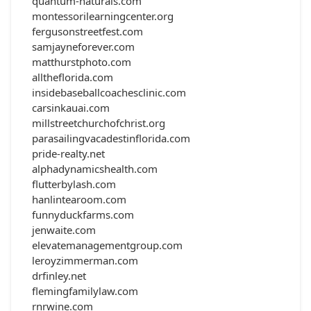
quantum-naturals.com
montessorilearningcenter.org
fergusonstreetfest.com
samjayneforever.com
matthurstphoto.com
alltheflorida.com
insidebaseballcoachesclinic.com
carsinkauai.com
millstreetchurchofchrist.org
parasailingvacadestinflorida.com
pride-realty.net
alphadynamicshealth.com
flutterbylash.com
hanlintearoom.com
funnyduckfarms.com
jenwaite.com
elevatemanagementgroup.com
leroyzimmerman.com
drfinley.net
flemingfamilylaw.com
rnrwine.com