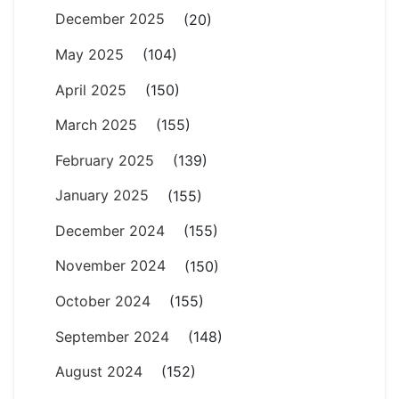
December 2025
(20)
May 2025
(104)
April 2025
(150)
March 2025
(155)
February 2025
(139)
January 2025
(155)
December 2024
(155)
November 2024
(150)
October 2024
(155)
September 2024
(148)
August 2024
(152)