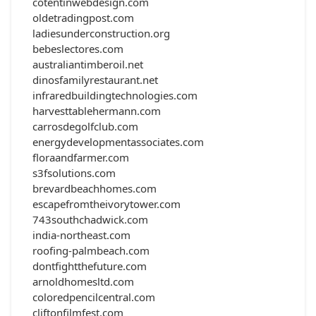
cotentinwebdesign.com
oldetradingpost.com
ladiesunderconstruction.org
bebeslectores.com
australiantimberoil.net
dinosfamilyrestaurant.net
infraredbuildingtechnologies.com
harvesttablehermann.com
carrosdegolfclub.com
energydevelopmentassociates.com
floraandfarmer.com
s3fsolutions.com
brevardbeachhomes.com
escapefromtheivorytower.com
743southchadwick.com
india-northeast.com
roofing-palmbeach.com
dontfightthefuture.com
arnoldhomesltd.com
coloredpencilcentral.com
cliftonfilmfest.com