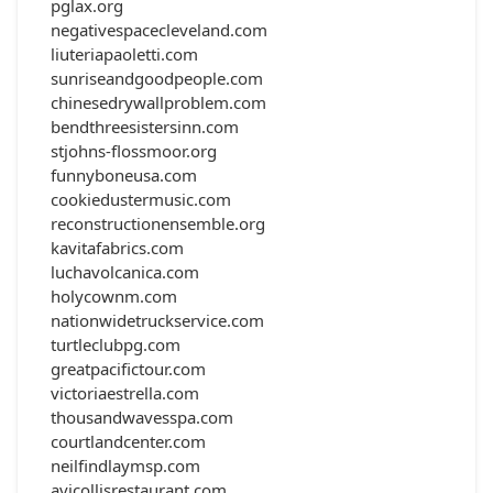
pglax.org
negativespacecleveland.com
liuteriapaoletti.com
sunriseandgoodpeople.com
chinesedrywallproblem.com
bendthreesistersinn.com
stjohns-flossmoor.org
funnyboneusa.com
cookiedustermusic.com
reconstructionensemble.org
kavitafabrics.com
luchavolcanica.com
holycownm.com
nationwidetruckservice.com
turtleclubpg.com
greatpacifictour.com
victoriaestrella.com
thousandwavesspa.com
courtlandcenter.com
neilfindlaymsp.com
avicollisrestaurant.com