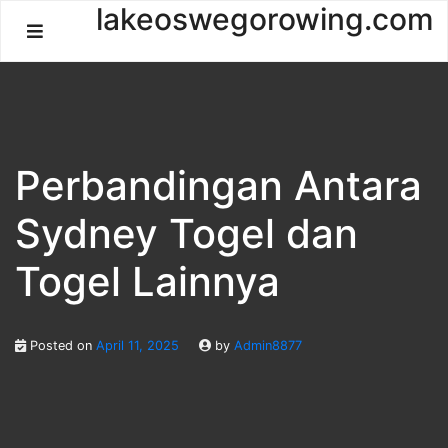
Skip
lakeoswegorowing.com
to
content
Perbandingan Antara
Sydney Togel dan
Togel Lainnya
Posted on
April 11, 2025
by
Admin8877