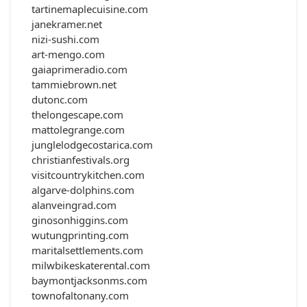
tartinemaplecuisine.com
janekramer.net
nizi-sushi.com
art-mengo.com
gaiaprimeradio.com
tammiebrown.net
dutonc.com
thelongescape.com
mattolegrange.com
junglelodgecostarica.com
christianfestivals.org
visitcountrykitchen.com
algarve-dolphins.com
alanveingrad.com
ginosonhiggins.com
wutungprinting.com
maritalsettlements.com
milwbikeskaterental.com
baymontjacksonms.com
townofaltonany.com