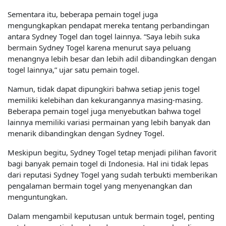
Sementara itu, beberapa pemain togel juga
mengungkapkan pendapat mereka tentang perbandingan
antara Sydney Togel dan togel lainnya. “Saya lebih suka
bermain Sydney Togel karena menurut saya peluang
menangnya lebih besar dan lebih adil dibandingkan dengan
togel lainnya,” ujar satu pemain togel.
Namun, tidak dapat dipungkiri bahwa setiap jenis togel
memiliki kelebihan dan kekurangannya masing-masing.
Beberapa pemain togel juga menyebutkan bahwa togel
lainnya memiliki variasi permainan yang lebih banyak dan
menarik dibandingkan dengan Sydney Togel.
Meskipun begitu, Sydney Togel tetap menjadi pilihan favorit
bagi banyak pemain togel di Indonesia. Hal ini tidak lepas
dari reputasi Sydney Togel yang sudah terbukti memberikan
pengalaman bermain togel yang menyenangkan dan
menguntungkan.
Dalam mengambil keputusan untuk bermain togel, penting