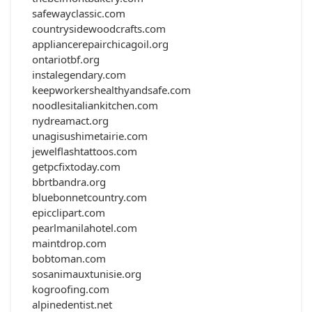
safewayclassic.com
countrysidewoodcrafts.com
appliancerepairchicagoil.org
ontariotbf.org
instalegendary.com
keepworkershealthyandsafe.com
noodlesitaliankitchen.com
nydreamact.org
unagisushimetairie.com
jewelflashtattoos.com
getpcfixtoday.com
bbrtbandra.org
bluebonnetcountry.com
epicclipart.com
pearlmanilahotel.com
maintdrop.com
bobtoman.com
sosanimauxtunisie.org
kogroofing.com
alpinedentist.net