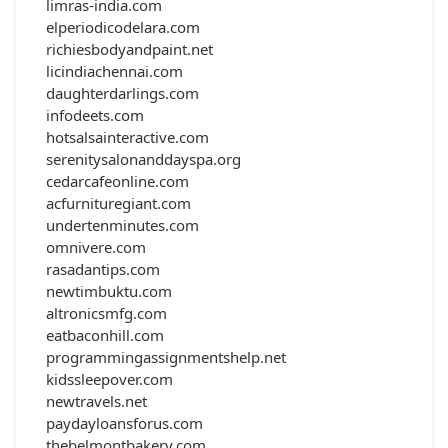
limras-india.com
elperiodicodelara.com
richiesbodyandpaint.net
licindiachennai.com
daughterdarlings.com
infodeets.com
hotsalsainteractive.com
serenitysalonanddayspa.org
cedarcafeonline.com
acfurnituregiant.com
undertenminutes.com
omnivere.com
rasadantips.com
newtimbuktu.com
altronicsmfg.com
eatbaconhill.com
programmingassignmentshelp.net
kidssleepover.com
newtravels.net
paydayloansforus.com
thebelmontbakery.com