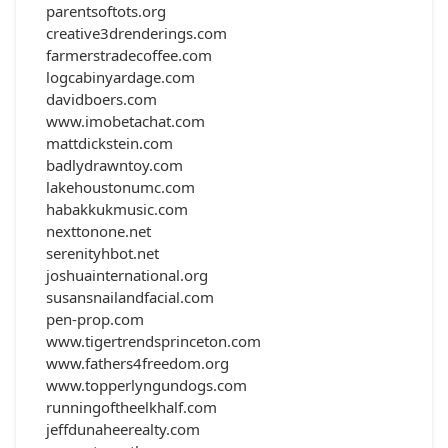
parentsoftots.org
creative3drenderings.com
farmerstradecoffee.com
logcabinyardage.com
davidboers.com
www.imobetachat.com
mattdickstein.com
badlydrawntoy.com
lakehoustonumc.com
habakkukmusic.com
nexttonone.net
serenityhbot.net
joshuainternational.org
susansnailandfacial.com
pen-prop.com
www.tigertrendsprinceton.com
www.fathers4freedom.org
www.topperlyngundogs.com
runningoftheelkhalf.com
jeffdunaheerealty.com