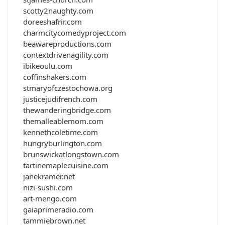
scotty2naughty.com
doreeshafrir.com
charmcitycomedyproject.com
beawareproductions.com
contextdrivenagility.com
ibikeoulu.com
coffinshakers.com
stmaryofczestochowa.org
justicejudifrench.com
thewanderingbridge.com
themalleablemom.com
kennethcoletime.com
hungryburlington.com
brunswickatlongstown.com
tartinemaplecuisine.com
janekramer.net
nizi-sushi.com
art-mengo.com
gaiaprimeradio.com
tammiebrown.net