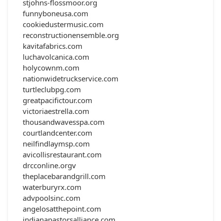
stjohns-flossmoor.org
funnyboneusa.com
cookiedustermusic.com
reconstructionensemble.org
kavitafabrics.com
luchavolcanica.com
holycownm.com
nationwidetruckservice.com
turtleclubpg.com
greatpacifictour.com
victoriaestrella.com
thousandwavesspa.com
courtlandcenter.com
neilfindlaymsp.com
avicollisrestaurant.com
drcconline.org
v
theplacebarandgrill.com
waterburyrx.com
advpoolsinc.com
angelosatthepoint.com
indianapastorsalliance.com