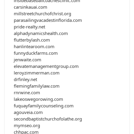
insidebaseballcoachesclinic.com
carsinkauai.com
millstreetchurchofchrist.org
parasailingvacadestinflorida.com
pride-realty.net
alphadynamicshealth.com
flutterbylash.com
hanlintearoom.com
funnyduckfarms.com
jenwaite.com
elevatemanagementgroup.com
leroyzimmerman.com
drfinley.net
flemingfamilylaw.com
rnrwine.com
lakeoswegorowing.com
fuquayfamilycounseling.com
agouveia.com
secondbaptistchurchofolathe.org
mymseo.org
chhpac.com