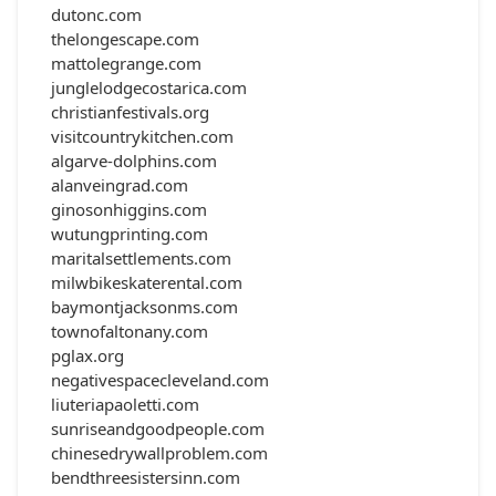
dutonc.com
thelongescape.com
mattolegrange.com
junglelodgecostarica.com
christianfestivals.org
visitcountrykitchen.com
algarve-dolphins.com
alanveingrad.com
ginosonhiggins.com
wutungprinting.com
maritalsettlements.com
milwbikeskaterental.com
baymontjacksonms.com
townofaltonany.com
pglax.org
negativespacecleveland.com
liuteriapaoletti.com
sunriseandgoodpeople.com
chinesedrywallproblem.com
bendthreesistersinn.com