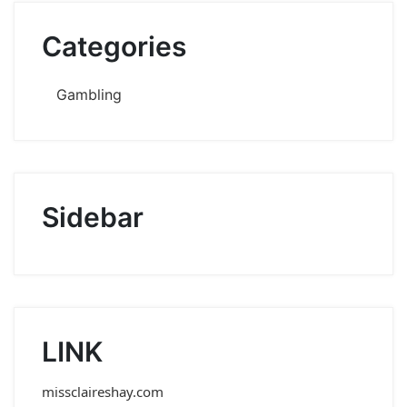
Categories
Gambling
Sidebar
LINK
missclaireshay.com