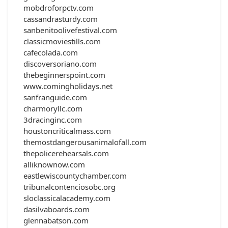
mobdroforpctv.com
cassandrasturdy.com
sanbenitoolivefestival.com
classicmoviestills.com
cafecolada.com
discoversoriano.com
thebeginnerspoint.com
www.comingholidays.net
sanfranguide.com
charmoryllc.com
3dracinginc.com
houstoncriticalmass.com
themostdangerousanimalofall.com
thepolicerehearsals.com
alliknownow.com
eastlewiscountychamber.com
tribunalcontenciosobc.org
sloclassicalacademy.com
dasilvaboards.com
glennabatson.com