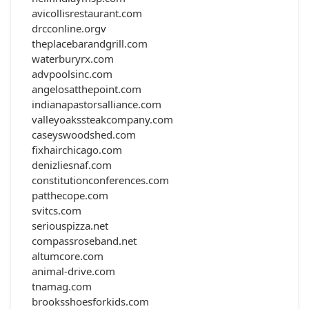
avicollisrestaurant.com
drcconline.org
v
theplacebarandgrill.com
waterburyrx.com
advpoolsinc.com
angelosatthepoint.com
indianapastorsalliance.com
valleyoakssteakcompany.com
caseyswoodshed.com
fixhairchicago.com
denizliesnaf.com
constitutionconferences.com
patthecope.com
svitcs.com
seriouspizza.net
compassroseband.net
altumcore.com
animal-drive.com
tnamag.com
brooksshoesforkids.com