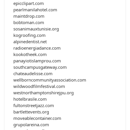
epicclipart.com
pearlmanilahotel.com
maintdrop.com
bobtoman.com
sosanimauxtunisie.org
kogroofing.com
alpinedentist.net
radioenergiadance.com
kookotheek.com
panayiotislamprou.com
southcampusgateway.com
chateaudelisse.com
wellborncommunityassociation.com
wildwoodfilmfestival.com
westnorthamptonshirejpu.org
hotelbrasile.com
fultonstreetjazz.com
bartlettevents.org
moveablecontainer.com
grupolareina.com