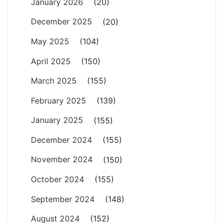
January 2026
(20)
December 2025
(20)
May 2025
(104)
April 2025
(150)
March 2025
(155)
February 2025
(139)
January 2025
(155)
December 2024
(155)
November 2024
(150)
October 2024
(155)
September 2024
(148)
August 2024
(152)