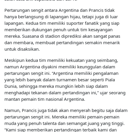
Pertarungan sengit antara Argentina dan Prancis tidak
hanya berlangsung di lapangan hijau, tetapi juga di luar
lapangan. Kedua tim memiliki suporter fanatik yang siap
memberikan dukungan penuh untuk tim kesayangan
mereka. Suasana di stadion diprediksi akan sangat panas
dan membara, membuat pertandingan semakin menarik
untuk disaksikan.
Meskipun kedua tim memiliki kekuatan yang seimbang,
namun Argentina diyakini memiliki keunggulan dalam
pertarungan sengit ini. “Argentina memiliki pengalaman
yang lebih banyak dalam turnamen besar seperti Piala
Dunia, sehingga mereka mungkin lebih siap dalam
menghadapi tekanan dalam pertandingan ini,” ujar seorang
mantan pemain tim nasional Argentina.
Namun, Prancis juga tidak akan menyerah begitu saja dalam
pertarungan sengit ini. Mereka memiliki pemain-pemain
muda yang penuh talenta dan semangat juang yang tinggi.
“Kami siap memberikan pertandingan terbaik kami dan