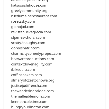
katsusushihouse.com
greelycommunity.org
ruedumainerestaurant.com
rosetzsky.com
glonojad.com
revistanuevagrecia.com
stjames-church.com
scotty2naughty.com
doreeshafrir.com
charmcitycomedyproject.com
beawareproductions.com
contextdrivenagility.com
ibikeoulu.com
coffinshakers.com
stmaryofczestochowa.org
justicejudifrench.com
thewanderingbridge.com
themalleablemom.com
kennethcoletime.com
hungryburlington.com