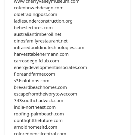
www.cherryvalleymuseum.com
cotentinwebdesign.com
oldetradingpost.com
ladiesunderconstruction.org
bebeslectores.com
australiantimberoil.net
dinosfamilyrestaurant.net
infraredbuildingtechnologies.com
harvesttablehermann.com
carrosdegolfclub.com
energydevelopmentassociates.com
floraandfarmer.com
s3fsolutions.com
brevardbeachhomes.com
escapefromtheivorytower.com
743southchadwick.com
india-northeast.com
roofing-palmbeach.com
dontfightthefuture.com
arnoldhomesltd.com
coloredpencilcentral.com