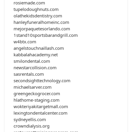
rosiemade.com
tupelodoughnuts.com
olathekidsdentistry.com
hanleyfuneralhomeinc.com
mejorpaquetesorlando.com
1stand10sportsbarandgrill.com
w4btx.com
angelstouchnaillash.com
kabbalahacademy.net
smilondental.com
newstarcollision.com
sasrentals.com
secondsighttechnology.com
michaelsarver.com
greengeckogrocer.com
hlathome-staging.com
wokteriyakitargetmall.com
lexingtondentalcenter.com
sydneyellis.com
crowndialysis.org