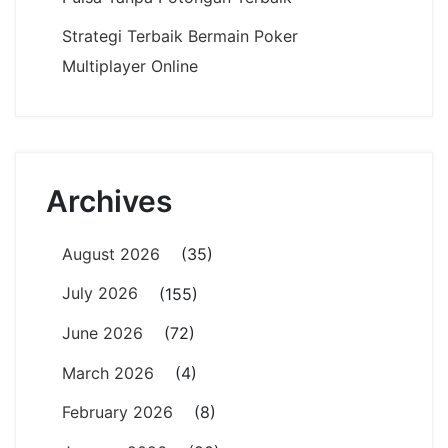
Strategi Terbaik Bermain Poker
Multiplayer Online
Archives
August 2026
(35)
July 2026
(155)
June 2026
(72)
March 2026
(4)
February 2026
(8)