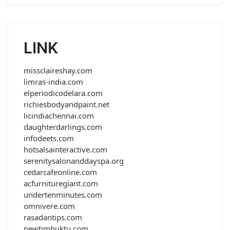
LINK
missclaireshay.com
limras-india.com
elperiodicodelara.com
richiesbodyandpaint.net
licindiachennai.com
daughterdarlings.com
infodeets.com
hotsalsainteractive.com
serenitysalonanddayspa.org
cedarcafeonline.com
acfurnituregiant.com
undertenminutes.com
omnivere.com
rasadantips.com
newtimbuktu.com