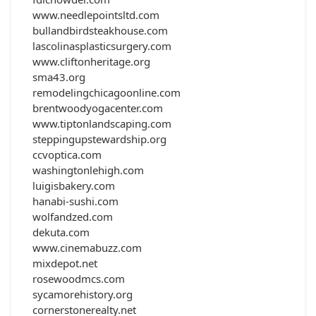
www.needlepointsltd.com
bullandbirdsteakhouse.com
lascolinasplasticsurgery.com
www.cliftonheritage.org
sma43.org
remodelingchicagoonline.com
brentwoodyogacenter.com
www.tiptonlandscaping.com
steppingupstewardship.org
ccvoptica.com
washingtonlehigh.com
luigisbakery.com
hanabi-sushi.com
wolfandzed.com
dekuta.com
www.cinemabuzz.com
mixdepot.net
rosewoodmcs.com
sycamorehistory.org
cornerstonerealty.net