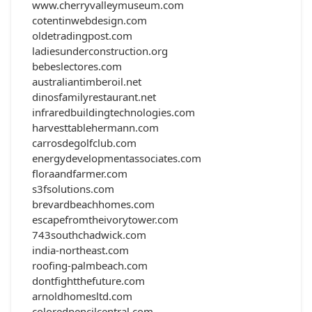
www.cherryvalleymuseum.com
cotentinwebdesign.com
oldetradingpost.com
ladiesunderconstruction.org
bebeslectores.com
australiantimberoil.net
dinosfamilyrestaurant.net
infraredbuildingtechnologies.com
harvesttablehermann.com
carrosdegolfclub.com
energydevelopmentassociates.com
floraandfarmer.com
s3fsolutions.com
brevardbeachhomes.com
escapefromtheivorytower.com
743southchadwick.com
india-northeast.com
roofing-palmbeach.com
dontfightthefuture.com
arnoldhomesltd.com
coloredpencilcentral.com