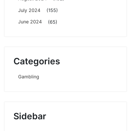
July 2024
(155)
June 2024
(65)
Categories
Gambling
Sidebar