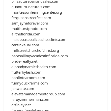
billsautorepairandsales.com
quantum-naturals.com
montessorilearningcenter.org
fergusonstreetfest.com
samjayneforever.com
matthurstphoto.com
alltheflorida.com
insidebaseballcoachesclinic.com
carsinkauai.com
millstreetchurchofchrist.org
parasailingvacadestinflorida.com
pride-realty.net
alphadynamicshealth.com
flutterbylash.com
hanlintearoom.com
funnyduckfarms.com
jenwaite.com
elevatemanagementgroup.com
leroyzimmerman.com
drfinley.net
flemingfamilylaw.com