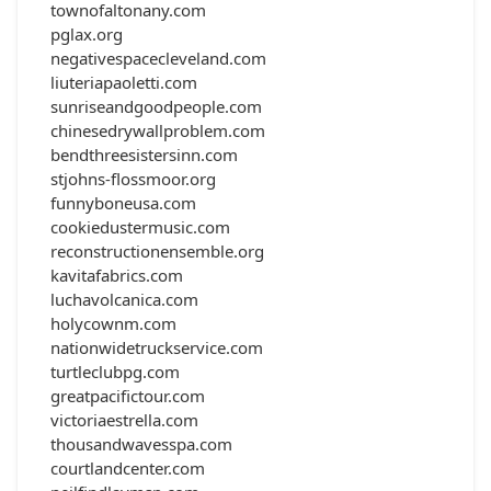
townofaltonany.com
pglax.org
negativespacecleveland.com
liuteriapaoletti.com
sunriseandgoodpeople.com
chinesedrywallproblem.com
bendthreesistersinn.com
stjohns-flossmoor.org
funnyboneusa.com
cookiedustermusic.com
reconstructionensemble.org
kavitafabrics.com
luchavolcanica.com
holycownm.com
nationwidetruckservice.com
turtleclubpg.com
greatpacifictour.com
victoriaestrella.com
thousandwavesspa.com
courtlandcenter.com