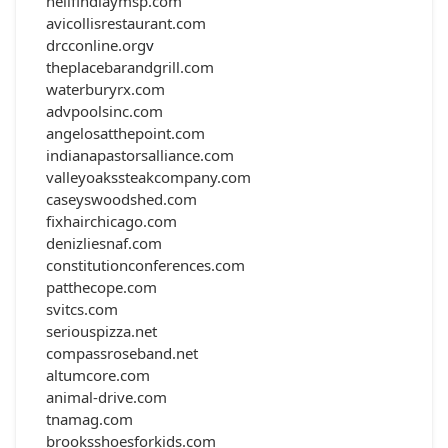
neilfindlaymsp.com
avicollisrestaurant.com
drcconline.org
v
theplacebarandgrill.com
waterburyrx.com
advpoolsinc.com
angelosatthepoint.com
indianapastorsalliance.com
valleyoakssteakcompany.com
caseyswoodshed.com
fixhairchicago.com
denizliesnaf.com
constitutionconferences.com
patthecope.com
svitcs.com
seriouspizza.net
compassroseband.net
altumcore.com
animal-drive.com
tnamag.com
brooksshoesforkids.com