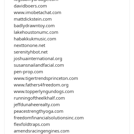
davidboers.com
www.imobetachat.com
mattdickstein.com
badlydrawntoy.com
lakehoustonumc.com
habakkukmusic.com
nexttonone.net
serenityhbot.net
joshuainternational.org
susansnailandfacial.com
pen-prop.com
www.tigertrendsprinceton.com
www.fathers4freedom.org
www.topperlyngundogs.com
runningoftheelkhalf.com
jeffdunaheerealty.com
peacestrengthyoga.com
freedomfinancialsolutionsinc.com
flexfoldtraps.com
amendsracingengines.com