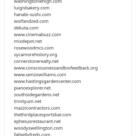
washingtonlehigh.com
luigisbakery.com
hanabi-sushi.com
wolfandzed.com
dekuta.com
www.cinemabuzz.com
mixdepot.net
rosewoodmcs.com
sycamorehistory.org
cornerstonerealty.net
www.consciousnessandbiofeedback.org
www.iamzowilliams.com
www.hastingsgardencenter.com
pianoexplorer.net
southsidegardens.net
trinityum.net
mazzicontractors.com
thethirdplacesportsbar.com
ephesusrestaurant.net
woodyswellington.com
fatbellyfreds.com