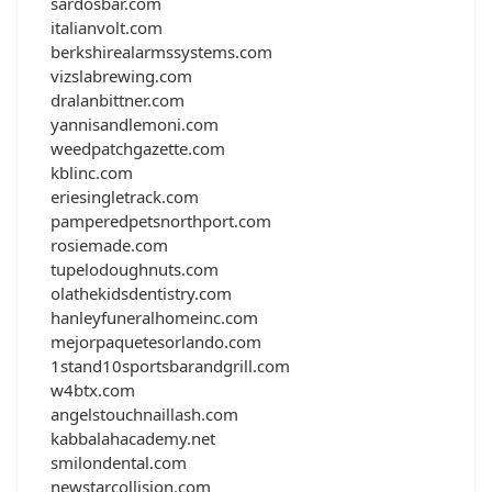
sardosbar.com
italianvolt.com
berkshirealarmssystems.com
vizslabrewing.com
dralanbittner.com
yannisandlemoni.com
weedpatchgazette.com
kblinc.com
eriesingletrack.com
pamperedpetsnorthport.com
rosiemade.com
tupelodoughnuts.com
olathekidsdentistry.com
hanleyfuneralhomeinc.com
mejorpaquetesorlando.com
1stand10sportsbarandgrill.com
w4btx.com
angelstouchnaillash.com
kabbalahacademy.net
smilondental.com
newstarcollision.com