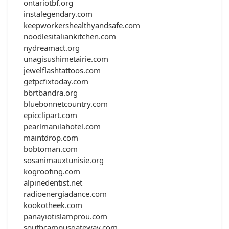
ontariotbf.org
instalegendary.com
keepworkershealthyandsafe.com
noodlesitaliankitchen.com
nydreamact.org
unagisushimetairie.com
jewelflashtattoos.com
getpcfixtoday.com
bbrtbandra.org
bluebonnetcountry.com
epicclipart.com
pearlmanilahotel.com
maintdrop.com
bobtoman.com
sosanimauxtunisie.org
kogroofing.com
alpinedentist.net
radioenergiadance.com
kookotheek.com
panayiotislamprou.com
southcampusgateway.com