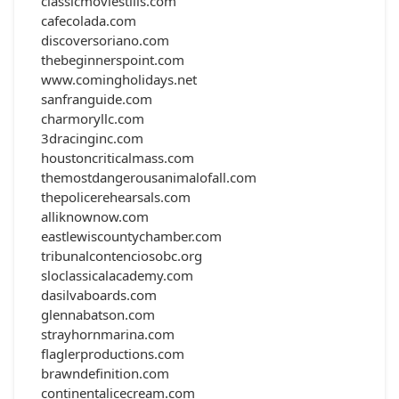
classicmoviestills.com
cafecolada.com
discoversoriano.com
thebeginnerspoint.com
www.comingholidays.net
sanfranguide.com
charmoryllc.com
3dracinginc.com
houstoncriticalmass.com
themostdangerousanimalofall.com
thepolicerehearsals.com
alliknownow.com
eastlewiscountychamber.com
tribunalcontenciosobc.org
sloclassicalacademy.com
dasilvaboards.com
glennabatson.com
strayhornmarina.com
flaglerproductions.com
brawndefinition.com
continentalicecream.com