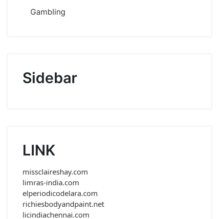
Gambling
Sidebar
LINK
missclaireshay.com
limras-india.com
elperiodicodelara.com
richiesbodyandpaint.net
licindiachennai.com