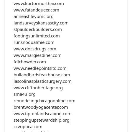
www.kortormorthai.com
www.fatandqueer.com
anneashleyumc.org
landsurveyskansascity.com
stpauldeckbuilders.com
footingsunlimited.com
runsnoqualmie.com
www.docsdrugs.com
www.margiesdiner.com
fdlchowder.com
www.needlepointsltd.com
bullandbirdsteakhouse.com
lascolinasplasticsurgery.com
www.cliftonheritage.org
sma43.org
remodelingchicagoonline.com
brentwoodyogacenter.com
www.tiptonlandscaping.com
steppingupstewardship.org
ccvoptica.com