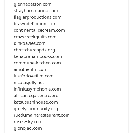
glennabatson.com
strayhornmarina.com
flaglerproductions.com
brawndefinition.com
continentalicecream.com
crazycreekquilts.com
binkdavies.com
christchurchpdx.org
kenabrahambooks.com
commune-kitchen.com
amuthefilm.com
lustforlovefilm.com
nicolasjolly.net
infinitasymphonia.com
africanlegalcentre.org
katsusushihouse.com
greelycommunity.org
ruedumainerestaurant.com
rosetzsky.com
glonojad.com