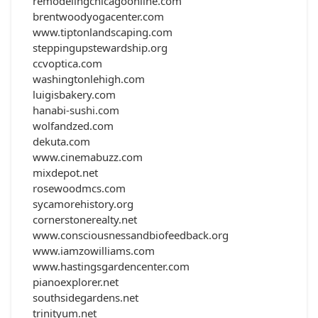
remodelingchicagoonline.com
brentwoodyogacenter.com
www.tiptonlandscaping.com
steppingupstewardship.org
ccvoptica.com
washingtonlehigh.com
luigisbakery.com
hanabi-sushi.com
wolfandzed.com
dekuta.com
www.cinemabuzz.com
mixdepot.net
rosewoodmcs.com
sycamorehistory.org
cornerstonerealty.net
www.consciousnessandbiofeedback.org
www.iamzowilliams.com
www.hastingsgardencenter.com
pianoexplorer.net
southsidegardens.net
trinityum.net