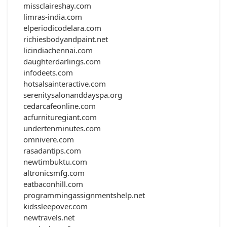
missclaireshay.com
limras-india.com
elperiodicodelara.com
richiesbodyandpaint.net
licindiachennai.com
daughterdarlings.com
infodeets.com
hotsalsainteractive.com
serenitysalonanddayspa.org
cedarcafeonline.com
acfurnituregiant.com
undertenminutes.com
omnivere.com
rasadantips.com
newtimbuktu.com
altronicsmfg.com
eatbaconhill.com
programmingassignmentshelp.net
kidssleepover.com
newtravels.net