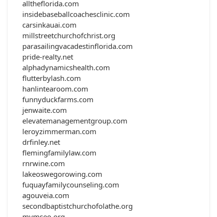
alltheflorida.com
insidebaseballcoachesclinic.com
carsinkauai.com
millstreetchurchofchrist.org
parasailingvacadestinflorida.com
pride-realty.net
alphadynamicshealth.com
flutterbylash.com
hanlintearoom.com
funnyduckfarms.com
jenwaite.com
elevatemanagementgroup.com
leroyzimmerman.com
drfinley.net
flemingfamilylaw.com
rnrwine.com
lakeoswegorowing.com
fuquayfamilycounseling.com
agouveia.com
secondbaptistchurchofolathe.org
mymseo.org