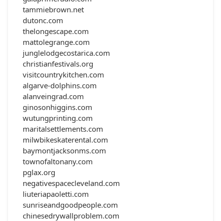
tammiebrown.net
dutonc.com
thelongescape.com
mattolegrange.com
junglelodgecostarica.com
christianfestivals.org
visitcountrykitchen.com
algarve-dolphins.com
alanveingrad.com
ginosonhiggins.com
wutungprinting.com
maritalsettlements.com
milwbikeskaterental.com
baymontjacksonms.com
townofaltonany.com
pglax.org
negativespacecleveland.com
liuteriapaoletti.com
sunriseandgoodpeople.com
chinesedrywallproblem.com