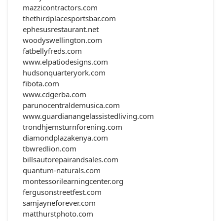
mazzicontractors.com
thethirdplacesportsbar.com
ephesusrestaurant.net
woodyswellington.com
fatbellyfreds.com
www.elpatiodesigns.com
hudsonquarteryork.com
fibota.com
www.cdgerba.com
parunocentraldemusica.com
www.guardianangelassistedliving.com
trondhjemsturnforening.com
diamondplazakenya.com
tbwredlion.com
billsautorepairandsales.com
quantum-naturals.com
montessorilearningcenter.org
fergusonstreetfest.com
samjayneforever.com
matthurstphoto.com