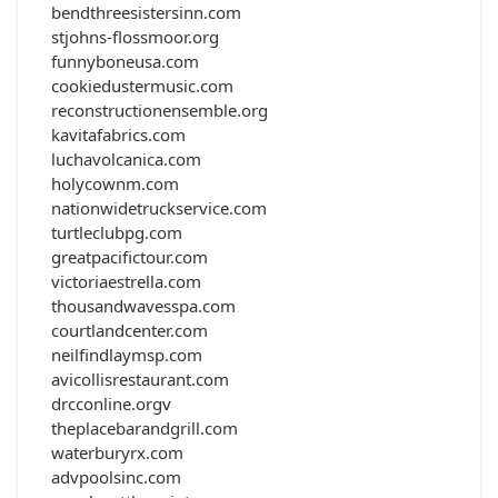
bendthreesistersinn.com
stjohns-flossmoor.org
funnyboneusa.com
cookiedustermusic.com
reconstructionensemble.org
kavitafabrics.com
luchavolcanica.com
holycownm.com
nationwidetruckservice.com
turtleclubpg.com
greatpacifictour.com
victoriaestrella.com
thousandwavesspa.com
courtlandcenter.com
neilfindlaymsp.com
avicollisrestaurant.com
drcconline.org
v
theplacebarandgrill.com
waterburyrx.com
advpoolsinc.com