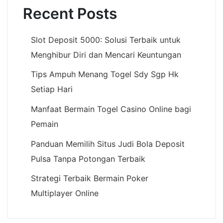
Recent Posts
Slot Deposit 5000: Solusi Terbaik untuk
Menghibur Diri dan Mencari Keuntungan
Tips Ampuh Menang Togel Sdy Sgp Hk
Setiap Hari
Manfaat Bermain Togel Casino Online bagi
Pemain
Panduan Memilih Situs Judi Bola Deposit
Pulsa Tanpa Potongan Terbaik
Strategi Terbaik Bermain Poker
Multiplayer Online