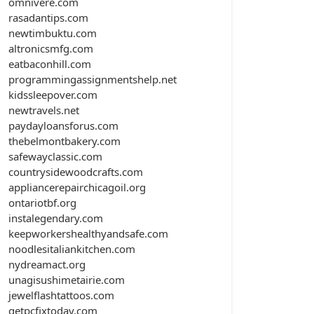
omnivere.com
rasadantips.com
newtimbuktu.com
altronicsmfg.com
eatbaconhill.com
programmingassignmentshelp.net
kidssleepover.com
newtravels.net
paydayloansforus.com
thebelmontbakery.com
safewayclassic.com
countrysidewoodcrafts.com
appliancerepairchicagoil.org
ontariotbf.org
instalegendary.com
keepworkershealthyandsafe.com
noodlesitaliankitchen.com
nydreamact.org
unagisushimetairie.com
jewelflashtattoos.com
getpcfixtoday.com