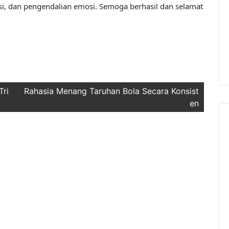
si, dan pengendalian emosi. Semoga berhasil dan selamat
Tri
Rahasia Menang Taruhan Bola Secara Konsist
en