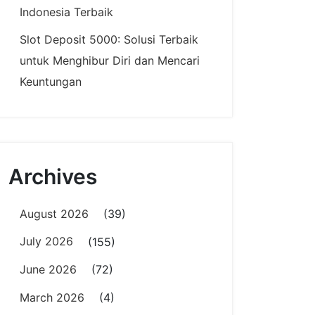
Indonesia Terbaik
Slot Deposit 5000: Solusi Terbaik
untuk Menghibur Diri dan Mencari
Keuntungan
Archives
August 2026
(39)
July 2026
(155)
June 2026
(72)
March 2026
(4)