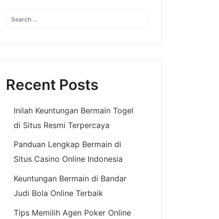
Recent Posts
Inilah Keuntungan Bermain Togel
di Situs Resmi Terpercaya
Panduan Lengkap Bermain di
Situs Casino Online Indonesia
Keuntungan Bermain di Bandar
Judi Bola Online Terbaik
Tips Memilih Agen Poker Online