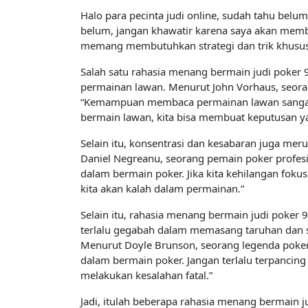
Halo para pecinta judi online, sudah tahu belu
belum, jangan khawatir karena saya akan memb
memang membutuhkan strategi dan trik khusus
Salah satu rahasia menang bermain judi poke
permainan lawan. Menurut John Vorhaus, seoran
“Kemampuan membaca permainan lawan sangat
bermain lawan, kita bisa membuat keputusan ya
Selain itu, konsentrasi dan kesabaran juga m
Daniel Negreanu, seorang pemain poker profes
dalam bermain poker. Jika kita kehilangan foku
kita akan kalah dalam permainan.”
Selain itu, rahasia menang bermain judi poker 
terlalu gegabah dalam memasang taruhan dan s
Menurut Doyle Brunson, seorang legenda poker
dalam bermain poker. Jangan terlalu terpancin
melakukan kesalahan fatal.”
Jadi, itulah beberapa rahasia menang bermain j