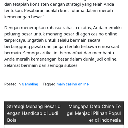
dan tetaplah konsisten dengan strategi yang telah Anda
tentukan. Kesabaran adalah kunci utama dalam meraih
kemenangan besar.”
Dengan menerapkan rahasia-rahasia di atas, Anda memiliki
peluang besar untuk menang besar di agen casino online
terpercaya. Ingatlah untuk selalu bermain secara
bertanggung jawab dan jangan terlalu terbawa emosi saat
bermain. Semoga artikel ini bermanfaat dan membantu
Anda meraih kemenangan besar dalam dunia judi online.
Selamat bermain dan semoga sukses!
Posted in
Gambling
Tagged
main casino online
Post
Strategi Menang Besar d
Mengapa Data China To
engan Handicap di Judi
gel Menjadi Pilihan Popul
navigation
Bola
er di Indonesia