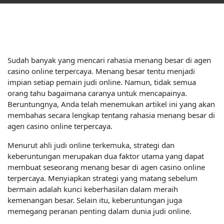
Sudah banyak yang mencari rahasia menang besar di agen
casino online terpercaya. Menang besar tentu menjadi
impian setiap pemain judi online. Namun, tidak semua
orang tahu bagaimana caranya untuk mencapainya.
Beruntungnya, Anda telah menemukan artikel ini yang akan
membahas secara lengkap tentang rahasia menang besar di
agen casino online terpercaya.
Menurut ahli judi online terkemuka, strategi dan
keberuntungan merupakan dua faktor utama yang dapat
membuat seseorang menang besar di agen casino online
terpercaya. Menyiapkan strategi yang matang sebelum
bermain adalah kunci keberhasilan dalam meraih
kemenangan besar. Selain itu, keberuntungan juga
memegang peranan penting dalam dunia judi online.