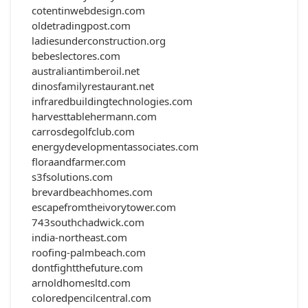
cotentinwebdesign.com
oldetradingpost.com
ladiesunderconstruction.org
bebeslectores.com
australiantimberoil.net
dinosfamilyrestaurant.net
infraredbuildingtechnologies.com
harvesttablehermann.com
carrosdegolfclub.com
energydevelopmentassociates.com
floraandfarmer.com
s3fsolutions.com
brevardbeachhomes.com
escapefromtheivorytower.com
743southchadwick.com
india-northeast.com
roofing-palmbeach.com
dontfightthefuture.com
arnoldhomesltd.com
coloredpencilcentral.com