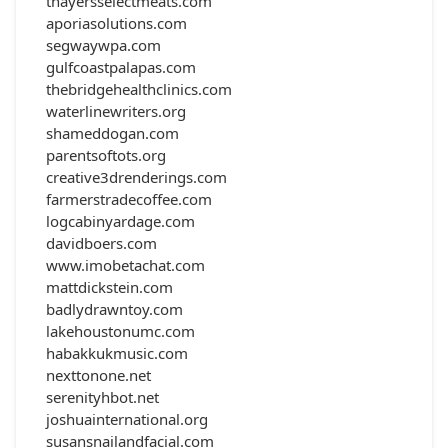
thayersselectmeats.com
aporiasolutions.com
segwaywpa.com
gulfcoastpalapas.com
thebridgehealthclinics.com
waterlinewriters.org
shameddogan.com
parentsoftots.org
creative3drenderings.com
farmerstradecoffee.com
logcabinyardage.com
davidboers.com
www.imobetachat.com
mattdickstein.com
badlydrawntoy.com
lakehoustonumc.com
habakkukmusic.com
nexttonone.net
serenityhbot.net
joshuainternational.org
susansnailandfacial.com