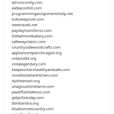
altronicsmfg.com
eatbaconhill.com
programmingassignmentshelp.net
kidssleepover.com
newtravels.net
paydayloansforus.com
thebelmontbakery.com
safewayclassic.com
countrysidewoodcrafts.com
appliancerepairchicagoil.org
ontariotbf.org
instalegendary.com
keepworkershealthyandsafe.com
noodlesitaliankitchen.com
nydreamact.org
unagisushimetairie.com
jewelflashtattoos.com
getpcfixtoday.com
bbrtbandra.org
bluebonnetcountry.com