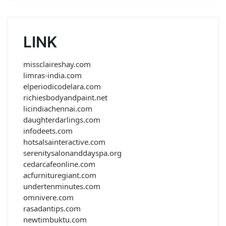
LINK
missclaireshay.com
limras-india.com
elperiodicodelara.com
richiesbodyandpaint.net
licindiachennai.com
daughterdarlings.com
infodeets.com
hotsalsainteractive.com
serenitysalonanddayspa.org
cedarcafeonline.com
acfurnituregiant.com
undertenminutes.com
omnivere.com
rasadantips.com
newtimbuktu.com