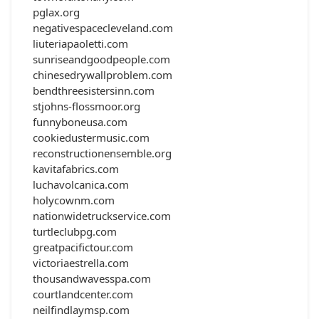
pglax.org
negativespacecleveland.com
liuteriapaoletti.com
sunriseandgoodpeople.com
chinesedrywallproblem.com
bendthreesistersinn.com
stjohns-flossmoor.org
funnyboneusa.com
cookiedustermusic.com
reconstructionensemble.org
kavitafabrics.com
luchavolcanica.com
holycownm.com
nationwidetruckservice.com
turtleclubpg.com
greatpacifictour.com
victoriaestrella.com
thousandwavesspa.com
courtlandcenter.com
neilfindlaymsp.com