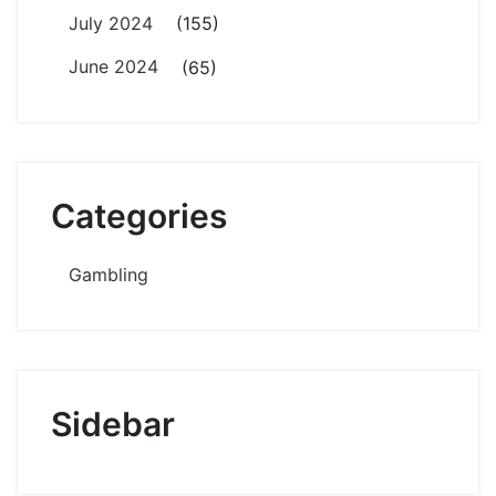
July 2024
(155)
June 2024
(65)
Categories
Gambling
Sidebar