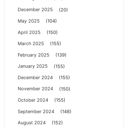
December 2025
(20)
May 2025
(104)
April 2025
(150)
March 2025
(155)
February 2025
(139)
January 2025
(155)
December 2024
(155)
November 2024
(150)
October 2024
(155)
September 2024
(148)
August 2024
(152)