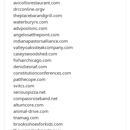
avicollisrestaurant.com
drcconline.org
v
theplacebarandgrill.com
waterburyrx.com
advpoolsinc.com
angelosatthepoint.com
indianapastorsalliance.com
valleyoakssteakcompany.com
caseyswoodshed.com
fixhairchicago.com
denizliesnaf.com
constitutionconferences.com
patthecope.com
svitcs.com
seriouspizza.net
compassroseband.net
altumcore.com
animal-drive.com
tnamag.com
brooksshoesforkids.com