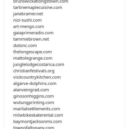
brunswickatlongstown.com
tartinemaplecuisine.com
janekramer.net
nizi-sushi.com
art-mengo.com
gaiaprimeradio.com
tammiebrown.net
dutonc.com
thelongescape.com
mattolegrange.com
junglelodgecostarica.com
christianfestivals.org
visitcountrykitchen.com
algarve-dolphins.com
alanveingrad.com
ginosonhiggins.com
wutungprinting.com
maritalsettlements.com
milwbikeskaterental.com
baymontjacksonms.com
townofaltonany.com