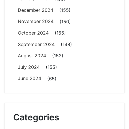
December 2024
(155)
November 2024
(150)
October 2024
(155)
September 2024
(148)
August 2024
(152)
July 2024
(155)
June 2024
(65)
Categories