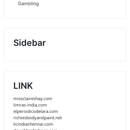
Gambling
Sidebar
LINK
missclaireshay.com
limras-india.com
elperiodicodelara.com
richiesbodyandpaint.net
licindiachennai.com