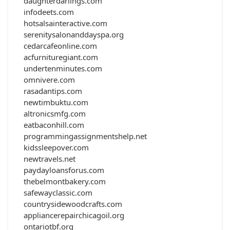
daughterdarlings.com
infodeets.com
hotsalsainteractive.com
serenitysalonanddayspa.org
cedarcafeonline.com
acfurnituregiant.com
undertenminutes.com
omnivere.com
rasadantips.com
newtimbuktu.com
altronicsmfg.com
eatbaconhill.com
programmingassignmentshelp.net
kidssleepover.com
newtravels.net
paydayloansforus.com
thebelmontbakery.com
safewayclassic.com
countrysidewoodcrafts.com
appliancerepairchicagoil.org
ontariotbf.org