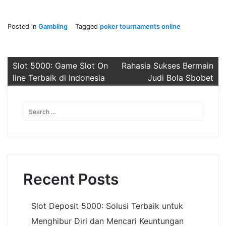
Posted in
Gambling
Tagged
poker tournaments online
Post
Slot 5000: Game Slot On
Rahasia Sukses Bermain
line Terbaik di Indonesia
Judi Bola Sbobet
navigation
Recent Posts
Slot Deposit 5000: Solusi Terbaik untuk
Menghibur Diri dan Mencari Keuntungan