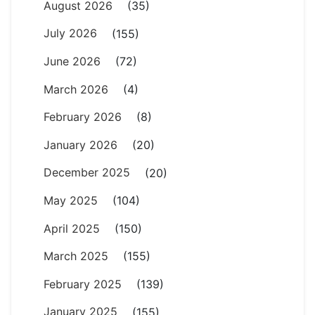
August 2026
(35)
July 2026
(155)
June 2026
(72)
March 2026
(4)
February 2026
(8)
January 2026
(20)
December 2025
(20)
May 2025
(104)
April 2025
(150)
March 2025
(155)
February 2025
(139)
January 2025
(155)