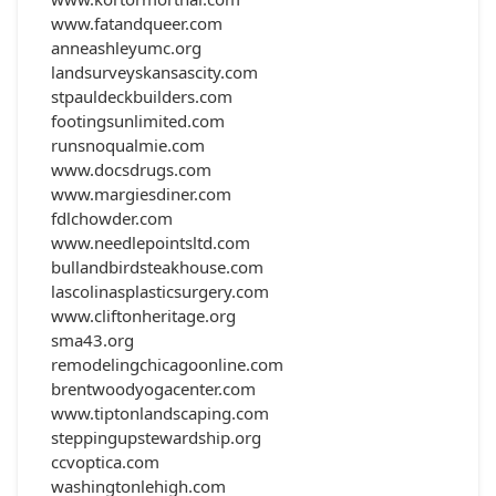
www.fatandqueer.com
anneashleyumc.org
landsurveyskansascity.com
stpauldeckbuilders.com
footingsunlimited.com
runsnoqualmie.com
www.docsdrugs.com
www.margiesdiner.com
fdlchowder.com
www.needlepointsltd.com
bullandbirdsteakhouse.com
lascolinasplasticsurgery.com
www.cliftonheritage.org
sma43.org
remodelingchicagoonline.com
brentwoodyogacenter.com
www.tiptonlandscaping.com
steppingupstewardship.org
ccvoptica.com
washingtonlehigh.com