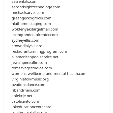
sasrentals.com
secondsighttechnology.com
michaelsarver.com
greengeckogrocer.com
hlathome-staging.com
wokteriyakitargetmall.com
lexingtondentalcenter.com
sydneyellis.com
crowndialysis.org
restauranttrainingprogram.com
allamericanpoolservice.net
jewishpenicillin.com
tomsavagestudios.com
womens-wellbeing-and-mental-health.com
virginiafolkmusic.org
ovationsdance.com
ribandrhein.com
kolekcje.net
catolicanto.com
lbkeducationcenter.org
trinityriverdallas.org