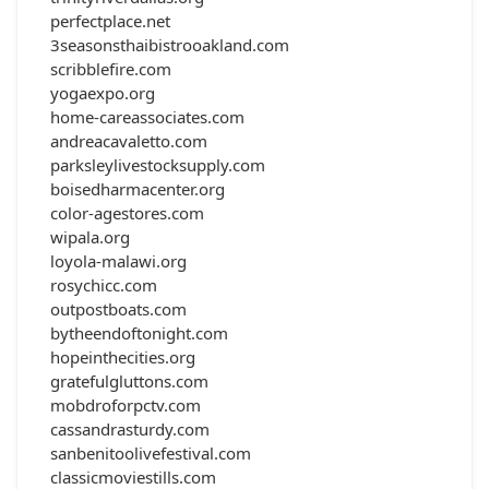
perfectplace.net
3seasonsthaibistrooakland.com
scribblefire.com
yogaexpo.org
home-careassociates.com
andreacavaletto.com
parksleylivestocksupply.com
boisedharmacenter.org
color-agestores.com
wipala.org
loyola-malawi.org
rosychicc.com
outpostboats.com
bytheendoftonight.com
hopeinthecities.org
gratefulgluttons.com
mobdroforpctv.com
cassandrasturdy.com
sanbenitoolivefestival.com
classicmoviestills.com