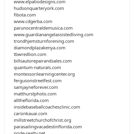
www.elpatiodesigns.com
hudsonquarteryork.com
fibota.com
www.cdgerba.com
parunocentraldemusica.com
www.guardianangelassistedliving.com
trondhjemsturnforening.com
diamondplazakenya.com
tbwredlion.com
billsautorepairandsales.com
quantum-naturals.com
montessorilearningcenter.org
fergusonstreetfest.com
samjayneforever.com
matthurstphoto.com
alltheflorida.com
insidebaseballcoachesclinic.com
carsinkauai.com
millstreetchurchofchrist.org
parasailingvacadestinflorida.com
pride-realty.net