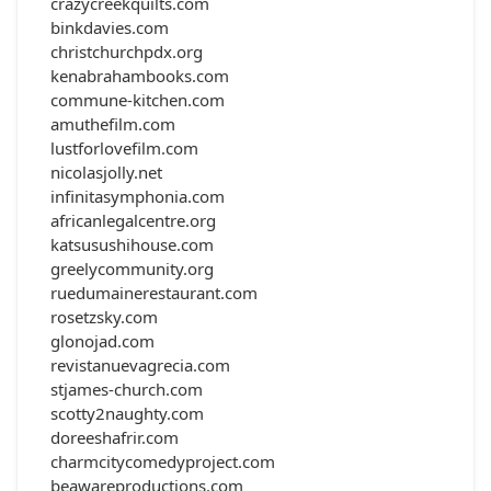
crazycreekquilts.com
binkdavies.com
christchurchpdx.org
kenabrahambooks.com
commune-kitchen.com
amuthefilm.com
lustforlovefilm.com
nicolasjolly.net
infinitasymphonia.com
africanlegalcentre.org
katsusushihouse.com
greelycommunity.org
ruedumainerestaurant.com
rosetzsky.com
glonojad.com
revistanuevagrecia.com
stjames-church.com
scotty2naughty.com
doreeshafrir.com
charmcitycomedyproject.com
beawareproductions.com