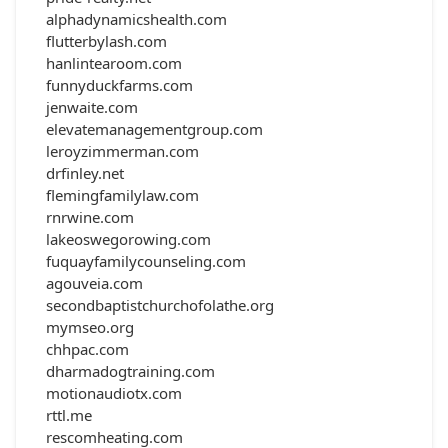
alphadynamicshealth.com
flutterbylash.com
hanlintearoom.com
funnyduckfarms.com
jenwaite.com
elevatemanagementgroup.com
leroyzimmerman.com
drfinley.net
flemingfamilylaw.com
rnrwine.com
lakeoswegorowing.com
fuquayfamilycounseling.com
agouveia.com
secondbaptistchurchofolathe.org
mymseo.org
chhpac.com
dharmadogtraining.com
motionaudiotx.com
rttl.me
rescomheating.com