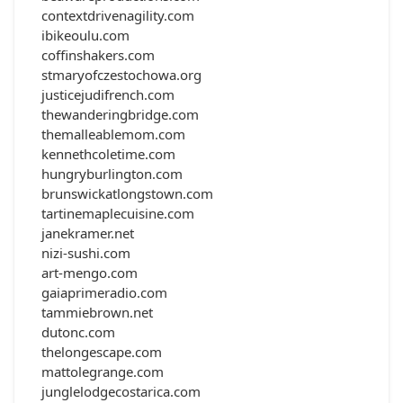
contextdrivenagility.com
ibikeoulu.com
coffinshakers.com
stmaryofczestochowa.org
justicejudifrench.com
thewanderingbridge.com
themalleablemom.com
kennethcoletime.com
hungryburlington.com
brunswickatlongstown.com
tartinemaplecuisine.com
janekramer.net
nizi-sushi.com
art-mengo.com
gaiaprimeradio.com
tammiebrown.net
dutonc.com
thelongescape.com
mattolegrange.com
junglelodgecostarica.com