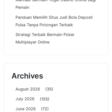
Pemain
Panduan Memilih Situs Judi Bola Deposit
Pulsa Tanpa Potongan Terbaik
Strategi Terbaik Bermain Poker
Multiplayer Online
Archives
August 2026
(35)
July 2026
(155)
June 2026
(72)