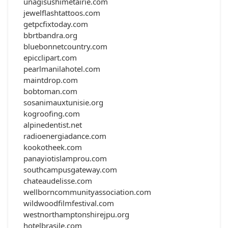
unagisushimetairie.com
jewelflashtattoos.com
getpcfixtoday.com
bbrtbandra.org
bluebonnetcountry.com
epicclipart.com
pearlmanilahotel.com
maintdrop.com
bobtoman.com
sosanimauxtunisie.org
kogroofing.com
alpinedentist.net
radioenergiadance.com
kookotheek.com
panayiotislamprou.com
southcampusgateway.com
chateaudelisse.com
wellborncommunityassociation.com
wildwoodfilmfestival.com
westnorthamptonshirejpu.org
hotelbrasile.com