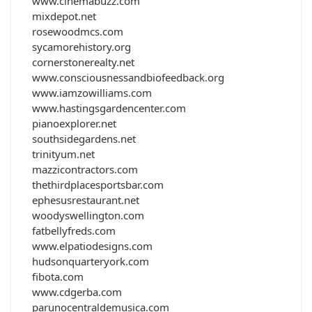
www.cinemabuzz.com
mixdepot.net
rosewoodmcs.com
sycamorehistory.org
cornerstonerealty.net
www.consciousnessandbiofeedback.org
www.iamzowilliams.com
www.hastingsgardencenter.com
pianoexplorer.net
southsidegardens.net
trinityum.net
mazzicontractors.com
thethirdplacesportsbar.com
ephesusrestaurant.net
woodyswellington.com
fatbellyfreds.com
www.elpatiodesigns.com
hudsonquarteryork.com
fibota.com
www.cdgerba.com
parunocentraldemusica.com