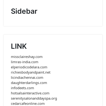
Sidebar
LINK
missclaireshay.com
limras-india.com
elperiodicodelara.com
richiesbodyandpaint.net
licindiachennai.com
daughterdarlings.com
infodeets.com
hotsalsainteractive.com
serenitysalonanddayspa.org
cedarcafeonline.com