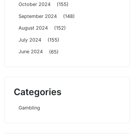
October 2024
(155)
September 2024
(148)
August 2024
(152)
July 2024
(155)
June 2024
(65)
Categories
Gambling