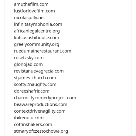
amuthefilm.com
lustforlovefilm.com
nicolasjolly.net
infinitasymphonia.com
africanlegalcentre.org
katsusushihouse.com
greelycommunity.org
ruedumainerestaurant.com
rosetzsky.com
glonojad.com
revistanuevagrecia.com
stjames-church.com
scotty2naughty.com
doreeshafrir.com
charmcitycomedyproject.com
beawareproductions.com
contextdrivenagility.com
ibikeoulu.com
coffinshakers.com
stmaryofczestochowa.org