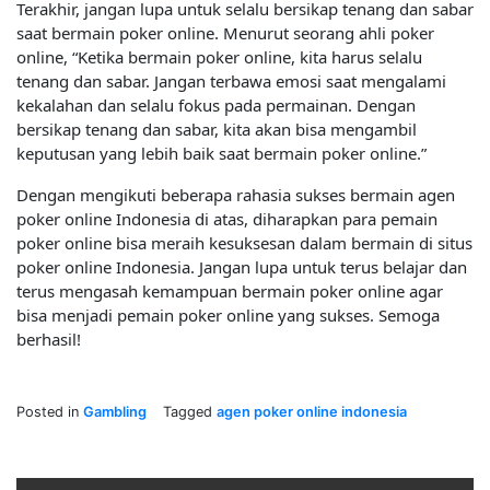
Terakhir, jangan lupa untuk selalu bersikap tenang dan sabar
saat bermain poker online. Menurut seorang ahli poker
online, “Ketika bermain poker online, kita harus selalu
tenang dan sabar. Jangan terbawa emosi saat mengalami
kekalahan dan selalu fokus pada permainan. Dengan
bersikap tenang dan sabar, kita akan bisa mengambil
keputusan yang lebih baik saat bermain poker online.”
Dengan mengikuti beberapa rahasia sukses bermain agen
poker online Indonesia di atas, diharapkan para pemain
poker online bisa meraih kesuksesan dalam bermain di situs
poker online Indonesia. Jangan lupa untuk terus belajar dan
terus mengasah kemampuan bermain poker online agar
bisa menjadi pemain poker online yang sukses. Semoga
berhasil!
Posted in
Gambling
Tagged
agen poker online indonesia