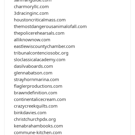
charmoryllc.com
3dracinginc.com
houstoncriticalmass.com
themostdangerousanimalofall.com
thepolicerehearsals.com
alliknownow.com
eastlewiscountychamber.com
tribunalcontenciosobc.org
sloclassicalacademy.com
dasilvaboards.com
glennabatson.com
strayhornmarina.com
flaglerproductions.com
brawndefinition.com
continentalicecream.com
crazycreekquilts.com
binkdavies.com
christchurchpdx.org
kenabrahambooks.com
commune-kitchen.com