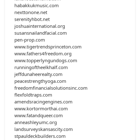
habakkukmusic.com
nexttonone.net
serenityhbot.net
joshuainternational.org
susansnailandfacial.com
pen-prop.com
www.tigertrendsprinceton.com
www.fathers4freedom.org
www.topperlyngundogs.com
runningoftheelkhalf.com
jeffdunaheerealty.com
peacestrengthyoga.com
freedomfinancialsolutionsinc.com
flexfoldtraps.com
amendsracingengines.com
www.kortormorthai.com
www.fatandqueer.com
anneashleyumc.org
landsurveyskansascity.com
stpauldeckbuilders.com