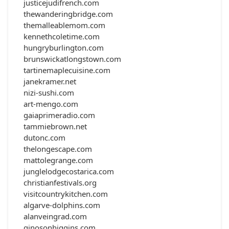
justicejudifrench.com
thewanderingbridge.com
themalleablemom.com
kennethcoletime.com
hungryburlington.com
brunswickatlongstown.com
tartinemaplecuisine.com
janekramer.net
nizi-sushi.com
art-mengo.com
gaiaprimeradio.com
tammiebrown.net
dutonc.com
thelongescape.com
mattolegrange.com
junglelodgecostarica.com
christianfestivals.org
visitcountrykitchen.com
algarve-dolphins.com
alanveingrad.com
ginosonhiggins.com