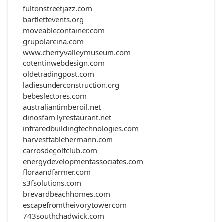
fultonstreetjazz.com
bartlettevents.org
moveablecontainer.com
grupolareina.com
www.cherryvalleymuseum.com
cotentinwebdesign.com
oldetradingpost.com
ladiesunderconstruction.org
bebeslectores.com
australiantimberoil.net
dinosfamilyrestaurant.net
infraredbuildingtechnologies.com
harvesttablehermann.com
carrosdegolfclub.com
energydevelopmentassociates.com
floraandfarmer.com
s3fsolutions.com
brevardbeachhomes.com
escapefromtheivorytower.com
743southchadwick.com