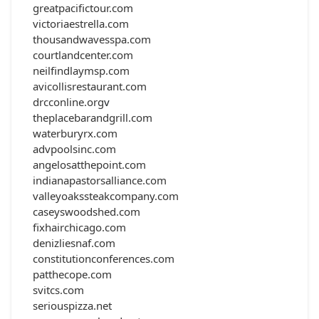
greatpacifictour.com
victoriaestrella.com
thousandwavesspa.com
courtlandcenter.com
neilfindlaymsp.com
avicollisrestaurant.com
drcconline.org
v
theplacebarandgrill.com
waterburyrx.com
advpoolsinc.com
angelosatthepoint.com
indianapastorsalliance.com
valleyoakssteakcompany.com
caseyswoodshed.com
fixhairchicago.com
denizliesnaf.com
constitutionconferences.com
patthecope.com
svitcs.com
seriouspizza.net