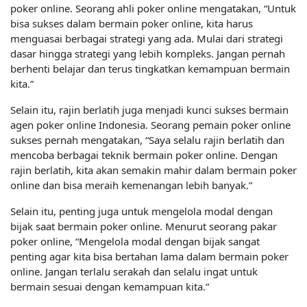
poker online. Seorang ahli poker online mengatakan, “Untuk
bisa sukses dalam bermain poker online, kita harus
menguasai berbagai strategi yang ada. Mulai dari strategi
dasar hingga strategi yang lebih kompleks. Jangan pernah
berhenti belajar dan terus tingkatkan kemampuan bermain
kita.”
Selain itu, rajin berlatih juga menjadi kunci sukses bermain
agen poker online Indonesia. Seorang pemain poker online
sukses pernah mengatakan, “Saya selalu rajin berlatih dan
mencoba berbagai teknik bermain poker online. Dengan
rajin berlatih, kita akan semakin mahir dalam bermain poker
online dan bisa meraih kemenangan lebih banyak.”
Selain itu, penting juga untuk mengelola modal dengan
bijak saat bermain poker online. Menurut seorang pakar
poker online, “Mengelola modal dengan bijak sangat
penting agar kita bisa bertahan lama dalam bermain poker
online. Jangan terlalu serakah dan selalu ingat untuk
bermain sesuai dengan kemampuan kita.”