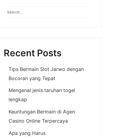
Recent Posts
Tips Bermain Slot Jarwo dengan
Bocoran yang Tepat
Mengenal jenis taruhan togel
lengkap
Keuntungan Bermain di Agen
Casino Online Terpercaya
Apa yang Harus