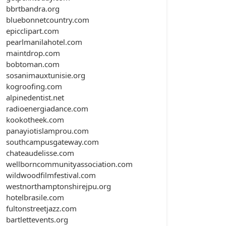
bbrtbandra.org
bluebonnetcountry.com
epicclipart.com
pearlmanilahotel.com
maintdrop.com
bobtoman.com
sosanimauxtunisie.org
kogroofing.com
alpinedentist.net
radioenergiadance.com
kookotheek.com
panayiotislamprou.com
southcampusgateway.com
chateaudelisse.com
wellborncommunityassociation.com
wildwoodfilmfestival.com
westnorthamptonshirejpu.org
hotelbrasile.com
fultonstreetjazz.com
bartlettevents.org