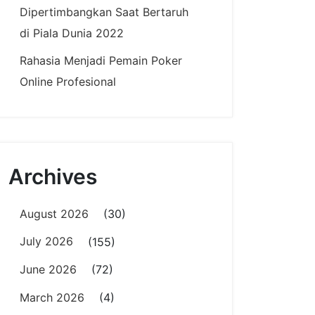
Dipertimbangkan Saat Bertaruh
di Piala Dunia 2022
Rahasia Menjadi Pemain Poker
Online Profesional
Archives
August 2026
(30)
July 2026
(155)
June 2026
(72)
March 2026
(4)