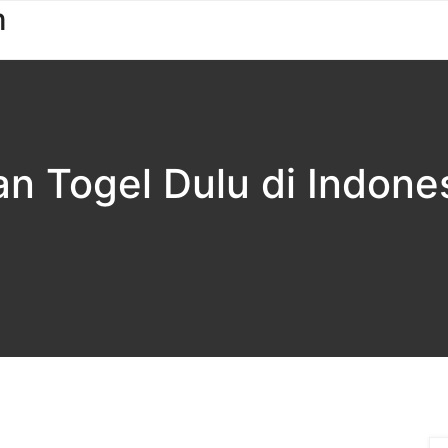
m
n Togel Dulu di Indone