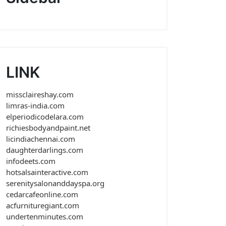
LINK
missclaireshay.com
limras-india.com
elperiodicodelara.com
richiesbodyandpaint.net
licindiachennai.com
daughterdarlings.com
infodeets.com
hotsalsainteractive.com
serenitysalonanddayspa.org
cedarcafeonline.com
acfurnituregiant.com
undertenminutes.com