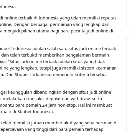
ndonesia
i online terbaik di Indonesia yang telah memiliki reputasi
 online. Dengan berbagai permainan yang lengkap dan
 menjadi pilihan utama bagi para pecinta judi online di
obet Indonesia adalah salah satu situs judi online terbaik
ik dan telah terbukti memberikan pengalaman bermain
 “Situs judi online terbaik adalah situs yang tidak
ine yang lengkap, tetapi juga memiliki sistem keamanan
a. Dan Sbobet Indonesia memenuhi kriteria tersebut
bagai keunggulan dibandingkan dengan situs judi online
 melakukan transaksi deposit dan withdraw, serta
mbantu para pemain 24 jam non-stop. Hal ini membuat
main di Sbobet Indonesia.
telah memiliki jutaan member aktif yang setia bermain di
 kepercayaan yang tinggi dari para pemain terhadap