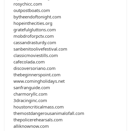
rosychicc.com
outpostboats.com
bytheendoftonight.com
hopeinthecities.org
gratefulgluttons.com
mobdroforpctv.com
cassandrasturdy.com
sanbenitoolivefestival.com
classicmoviestills.com
cafecolada.com
discoversoriano.com
thebeginnerspoint.com
www.comingholidays.net
sanfranguide.com
charmoryllc.com
3dracinginc.com
houstoncriticalmass.com
themostdangerousanimalofall.com
thepolicerehearsals.com
alliknownow.com