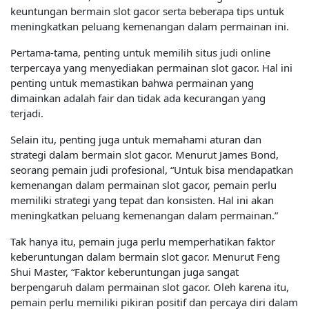
keuntungan bermain slot gacor serta beberapa tips untuk
meningkatkan peluang kemenangan dalam permainan ini.
Pertama-tama, penting untuk memilih situs judi online
terpercaya yang menyediakan permainan slot gacor. Hal ini
penting untuk memastikan bahwa permainan yang
dimainkan adalah fair dan tidak ada kecurangan yang
terjadi.
Selain itu, penting juga untuk memahami aturan dan
strategi dalam bermain slot gacor. Menurut James Bond,
seorang pemain judi profesional, “Untuk bisa mendapatkan
kemenangan dalam permainan slot gacor, pemain perlu
memiliki strategi yang tepat dan konsisten. Hal ini akan
meningkatkan peluang kemenangan dalam permainan.”
Tak hanya itu, pemain juga perlu memperhatikan faktor
keberuntungan dalam bermain slot gacor. Menurut Feng
Shui Master, “Faktor keberuntungan juga sangat
berpengaruh dalam permainan slot gacor. Oleh karena itu,
pemain perlu memiliki pikiran positif dan percaya diri dalam