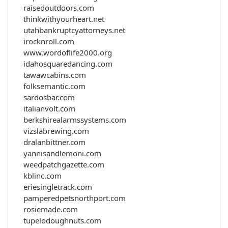
raisedoutdoors.com
thinkwithyourheart.net
utahbankruptcyattorneys.net
irocknroll.com
www.wordoflife2000.org
idahosquaredancing.com
tawawcabins.com
folksemantic.com
sardosbar.com
italianvolt.com
berkshirealarmssystems.com
vizslabrewing.com
dralanbittner.com
yannisandlemoni.com
weedpatchgazette.com
kblinc.com
eriesingletrack.com
pamperedpetsnorthport.com
rosiemade.com
tupelodoughnuts.com