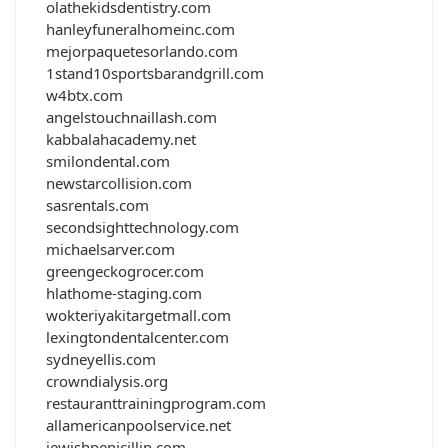
olathekidsdentistry.com
hanleyfuneralhomeinc.com
mejorpaquetesorlando.com
1stand10sportsbarandgrill.com
w4btx.com
angelstouchnaillash.com
kabbalahacademy.net
smilondental.com
newstarcollision.com
sasrentals.com
secondsighttechnology.com
michaelsarver.com
greengeckogrocer.com
hlathome-staging.com
wokteriyakitargetmall.com
lexingtondentalcenter.com
sydneyellis.com
crowndialysis.org
restauranttrainingprogram.com
allamericanpoolservice.net
jewishpenicillin.com