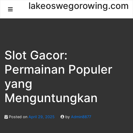
Skip
lakeoswegorowing.com
to
content
Slot Gacor:
Permainan Populer
yang
Menguntungkan
Posted on
April 29, 2025
by
Admin8877