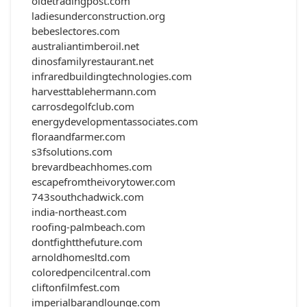
oldetradingpost.com
ladiesunderconstruction.org
bebeslectores.com
australiantimberoil.net
dinosfamilyrestaurant.net
infraredbuildingtechnologies.com
harvesttablehermann.com
carrosdegolfclub.com
energydevelopmentassociates.com
floraandfarmer.com
s3fsolutions.com
brevardbeachhomes.com
escapefromtheivorytower.com
743southchadwick.com
india-northeast.com
roofing-palmbeach.com
dontfightthefuture.com
arnoldhomesltd.com
coloredpencilcentral.com
cliftonfilmfest.com
imperialbarandlounge.com