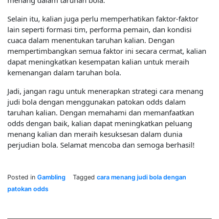
menang dalam taruhan bola.”
Selain itu, kalian juga perlu memperhatikan faktor-faktor
lain seperti formasi tim, performa pemain, dan kondisi
cuaca dalam menentukan taruhan kalian. Dengan
mempertimbangkan semua faktor ini secara cermat, kalian
dapat meningkatkan kesempatan kalian untuk meraih
kemenangan dalam taruhan bola.
Jadi, jangan ragu untuk menerapkan strategi cara menang
judi bola dengan menggunakan patokan odds dalam
taruhan kalian. Dengan memahami dan memanfaatkan
odds dengan baik, kalian dapat meningkatkan peluang
menang kalian dan meraih kesuksesan dalam dunia
perjudian bola. Selamat mencoba dan semoga berhasil!
Posted in
Gambling
Tagged
cara menang judi bola dengan
patokan odds