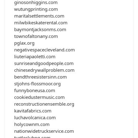
ginosonhiggins.com
wutungprinting.com
maritalsettlements.com
milwbikeskaterental.com
baymontjacksonms.com
townofaltonany.com
pglax.org
negativespacecleveland.com
liuteriapaoletti.com
sunriseandgoodpeople.com
chinesedrywallproblem.com
bendthreesistersinn.com
stjohns-flossmoor.org
funnyboneusa.com
cookiedustermusic.com
reconstructionensemble.org
kavitafabrics.com
luchavolcanica.com
holycownm.com
nationwidetruckservice.com
turtleclubpg.com