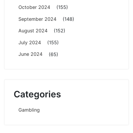
October 2024
(155)
September 2024
(148)
August 2024
(152)
July 2024
(155)
June 2024
(65)
Categories
Gambling