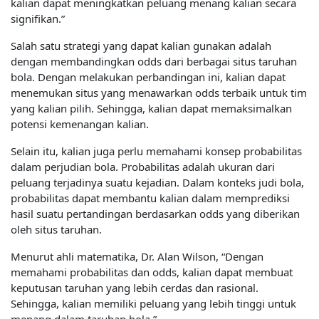
kalian dapat meningkatkan peluang menang kalian secara
signifikan.”
Salah satu strategi yang dapat kalian gunakan adalah
dengan membandingkan odds dari berbagai situs taruhan
bola. Dengan melakukan perbandingan ini, kalian dapat
menemukan situs yang menawarkan odds terbaik untuk tim
yang kalian pilih. Sehingga, kalian dapat memaksimalkan
potensi kemenangan kalian.
Selain itu, kalian juga perlu memahami konsep probabilitas
dalam perjudian bola. Probabilitas adalah ukuran dari
peluang terjadinya suatu kejadian. Dalam konteks judi bola,
probabilitas dapat membantu kalian dalam memprediksi
hasil suatu pertandingan berdasarkan odds yang diberikan
oleh situs taruhan.
Menurut ahli matematika, Dr. Alan Wilson, “Dengan
memahami probabilitas dan odds, kalian dapat membuat
keputusan taruhan yang lebih cerdas dan rasional.
Sehingga, kalian memiliki peluang yang lebih tinggi untuk