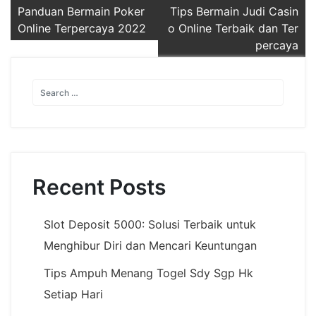
Post
Panduan Bermain Poker
Tips Bermain Judi Casin
Online Terpercaya 2022
o Online Terbaik dan Ter
navigation
percaya
Recent Posts
Slot Deposit 5000: Solusi Terbaik untuk
Menghibur Diri dan Mencari Keuntungan
Tips Ampuh Menang Togel Sdy Sgp Hk
Setiap Hari