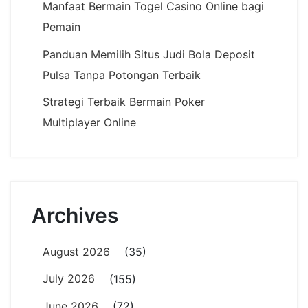
Manfaat Bermain Togel Casino Online bagi
Pemain
Panduan Memilih Situs Judi Bola Deposit
Pulsa Tanpa Potongan Terbaik
Strategi Terbaik Bermain Poker
Multiplayer Online
Archives
August 2026
(35)
July 2026
(155)
June 2026
(72)