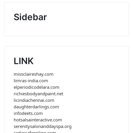
Sidebar
LINK
missclaireshay.com
limras-india.com
elperiodicodelara.com
richiesbodyandpaint.net
licindiachennai.com
daughterdarlings.com
infodeets.com
hotsalsainteractive.com
serenitysalonanddayspa.org
cedarcafeonline.com