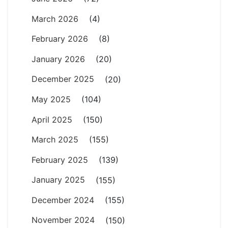
March 2026
(4)
February 2026
(8)
January 2026
(20)
December 2025
(20)
May 2025
(104)
April 2025
(150)
March 2025
(155)
February 2025
(139)
January 2025
(155)
December 2024
(155)
November 2024
(150)