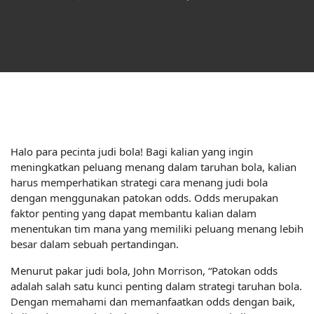
Halo para pecinta judi bola! Bagi kalian yang ingin
meningkatkan peluang menang dalam taruhan bola, kalian
harus memperhatikan strategi cara menang judi bola
dengan menggunakan patokan odds. Odds merupakan
faktor penting yang dapat membantu kalian dalam
menentukan tim mana yang memiliki peluang menang lebih
besar dalam sebuah pertandingan.
Menurut pakar judi bola, John Morrison, “Patokan odds
adalah salah satu kunci penting dalam strategi taruhan bola.
Dengan memahami dan memanfaatkan odds dengan baik,