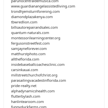
parunocentraldemusica.com
www.guardianangelassistedliving.com
trondhjemsturnforening.com
diamondplazakenya.com
tbwredlion.com
billsautorepairandsales.com
quantum-naturals.com
montessorilearningcenter.org
fergusonstreetfest.com
samjayneforever.com
matthurstphoto.com
alltheflorida.com
insidebaseballcoachesclinic.com
carsinkauai.com
millstreetchurchofchrist.org
parasailingvacadestinflorida.com
pride-realty.net
alphadynamicshealth.com
flutterbylash.com
hanlintearoom.com
funnyduckfarms.com