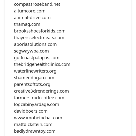
compassroseband.net
altumcore.com
animal-drive.com
tnamag.com
brooksshoesforkids.com
thayersselectmeats.com
aporiasolutions.com
segwaywpa.com
gulfcoastpalapas.com
thebridgehealthclinics.com
waterlinewriters.org
shameddogan.com
parentsoftots.org
creative3drenderings.com
farmerstradecoffee.com
logcabinyardage.com
davidboers.com
www.imobetachat.com
mattdickstein.com
badlydrawntoy.com