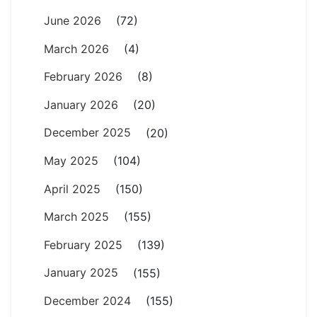
June 2026
(72)
March 2026
(4)
February 2026
(8)
January 2026
(20)
December 2025
(20)
May 2025
(104)
April 2025
(150)
March 2025
(155)
February 2025
(139)
January 2025
(155)
December 2024
(155)