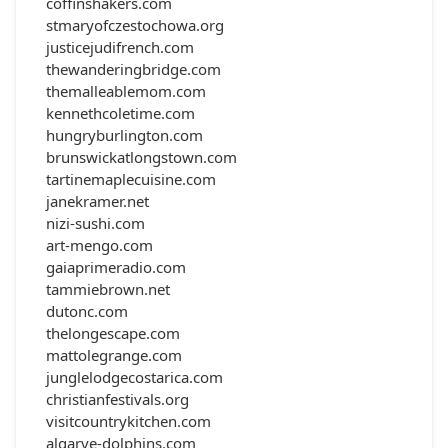
coffinshakers.com
stmaryofczestochowa.org
justicejudifrench.com
thewanderingbridge.com
themalleablemom.com
kennethcoletime.com
hungryburlington.com
brunswickatlongstown.com
tartinemaplecuisine.com
janekramer.net
nizi-sushi.com
art-mengo.com
gaiaprimeradio.com
tammiebrown.net
dutonc.com
thelongescape.com
mattolegrange.com
junglelodgecostarica.com
christianfestivals.org
visitcountrykitchen.com
algarve-dolphins.com