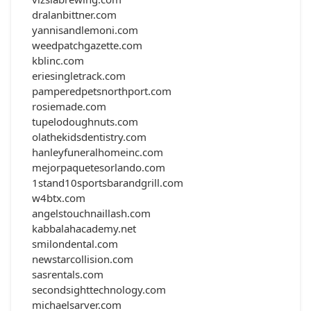
dralanbittner.com
yannisandlemoni.com
weedpatchgazette.com
kblinc.com
eriesingletrack.com
pamperedpetsnorthport.com
rosiemade.com
tupelodoughnuts.com
olathekidsdentistry.com
hanleyfuneralhomeinc.com
mejorpaquetesorlando.com
1stand10sportsbarandgrill.com
w4btx.com
angelstouchnaillash.com
kabbalahacademy.net
smilondental.com
newstarcollision.com
sasrentals.com
secondsighttechnology.com
michaelsarver.com