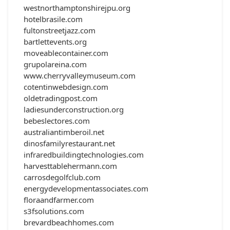
westnorthamptonshirejpu.org
hotelbrasile.com
fultonstreetjazz.com
bartlettevents.org
moveablecontainer.com
grupolareina.com
www.cherryvalleymuseum.com
cotentinwebdesign.com
oldetradingpost.com
ladiesunderconstruction.org
bebeslectores.com
australiantimberoil.net
dinosfamilyrestaurant.net
infraredbuildingtechnologies.com
harvesttablehermann.com
carrosdegolfclub.com
energydevelopmentassociates.com
floraandfarmer.com
s3fsolutions.com
brevardbeachhomes.com