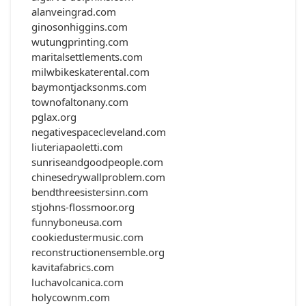
alanveingrad.com
ginosonhiggins.com
wutungprinting.com
maritalsettlements.com
milwbikeskaterental.com
baymontjacksonms.com
townofaltonany.com
pglax.org
negativespacecleveland.com
liuteriapaoletti.com
sunriseandgoodpeople.com
chinesedrywallproblem.com
bendthreesistersinn.com
stjohns-flossmoor.org
funnyboneusa.com
cookiedustermusic.com
reconstructionensemble.org
kavitafabrics.com
luchavolcanica.com
holycownm.com