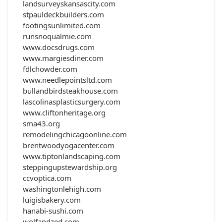
landsurveyskansascity.com
stpauldeckbuilders.com
footingsunlimited.com
runsnoqualmie.com
www.docsdrugs.com
www.margiesdiner.com
fdlchowder.com
www.needlepointsltd.com
bullandbirdsteakhouse.com
lascolinasplasticsurgery.com
www.cliftonheritage.org
sma43.org
remodelingchicagoonline.com
brentwoodyogacenter.com
www.tiptonlandscaping.com
steppingupstewardship.org
ccvoptica.com
washingtonlehigh.com
luigisbakery.com
hanabi-sushi.com
wolfandzed.com