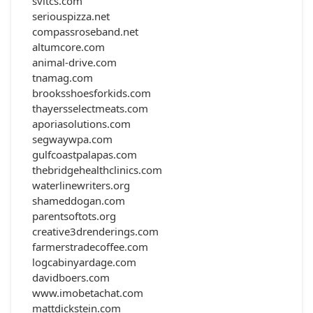
svitcs.com
seriouspizza.net
compassroseband.net
altumcore.com
animal-drive.com
tnamag.com
brooksshoesforkids.com
thayersselectmeats.com
aporiasolutions.com
segwaywpa.com
gulfcoastpalapas.com
thebridgehealthclinics.com
waterlinewriters.org
shameddogan.com
parentsoftots.org
creative3drenderings.com
farmerstradecoffee.com
logcabinyardage.com
davidboers.com
www.imobetachat.com
mattdickstein.com