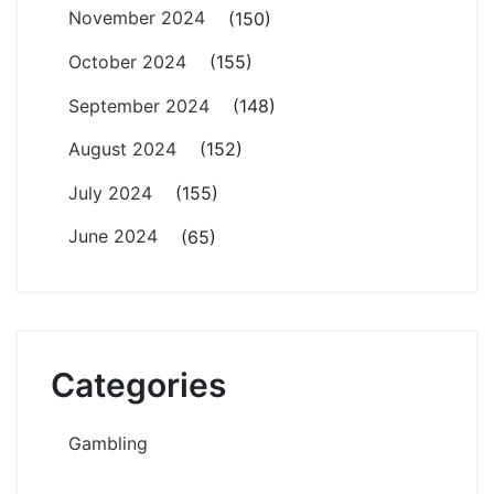
November 2024
(150)
October 2024
(155)
September 2024
(148)
August 2024
(152)
July 2024
(155)
June 2024
(65)
Categories
Gambling