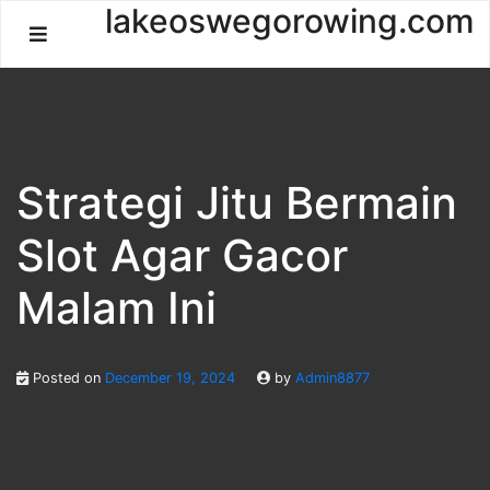
Skip
lakeoswegorowing.com
to
content
Strategi Jitu Bermain
Slot Agar Gacor
Malam Ini
Posted on
December 19, 2024
by
Admin8877