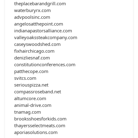
theplacebarandgrill.com
waterburyrx.com
advpoolsinc.com
angelosatthepoint.com
indianapastorsalliance.com
valleyoakssteakcompany.com
caseyswoodshed.com
fixhairchicago.com
denizliesnaf.com
constitutionconferences.com
patthecope.com
svitcs.com
seriouspizza.net
compassroseband.net
altumcore.com
animal-drive.com
tnamag.com
brooksshoesforkids.com
thayersselectmeats.com
aporiasolutions.com