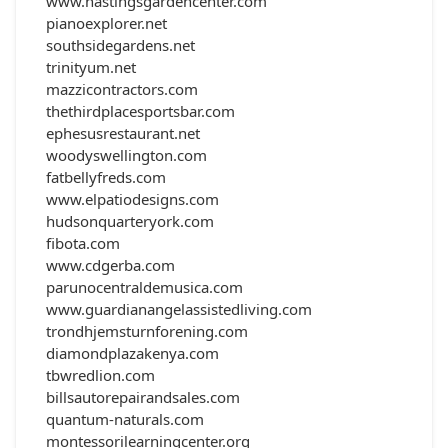
www.hastingsgardencenter.com
pianoexplorer.net
southsidegardens.net
trinityum.net
mazzicontractors.com
thethirdplacesportsbar.com
ephesusrestaurant.net
woodyswellington.com
fatbellyfreds.com
www.elpatiodesigns.com
hudsonquarteryork.com
fibota.com
www.cdgerba.com
parunocentraldemusica.com
www.guardianangelassistedliving.com
trondhjemsturnforening.com
diamondplazakenya.com
tbwredlion.com
billsautorepairandsales.com
quantum-naturals.com
montessorilearningcenter.org