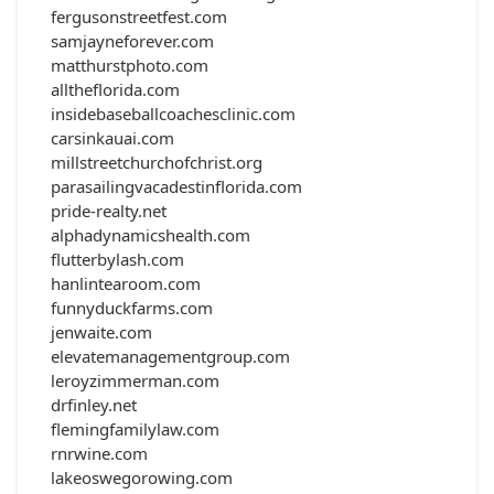
fergusonstreetfest.com
samjayneforever.com
matthurstphoto.com
alltheflorida.com
insidebaseballcoachesclinic.com
carsinkauai.com
millstreetchurchofchrist.org
parasailingvacadestinflorida.com
pride-realty.net
alphadynamicshealth.com
flutterbylash.com
hanlintearoom.com
funnyduckfarms.com
jenwaite.com
elevatemanagementgroup.com
leroyzimmerman.com
drfinley.net
flemingfamilylaw.com
rnrwine.com
lakeoswegorowing.com