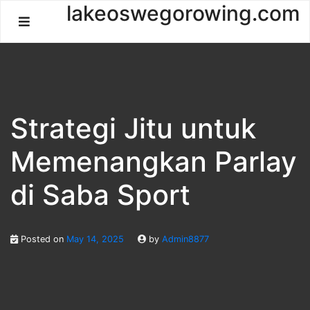
Skip
lakeoswegorowing.com
to
content
Strategi Jitu untuk
Memenangkan Parlay
di Saba Sport
Posted on
May 14, 2025
by
Admin8877