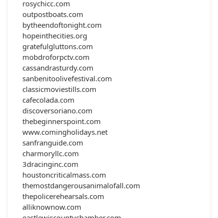
rosychicc.com
outpostboats.com
bytheendoftonight.com
hopeinthecities.org
gratefulgluttons.com
mobdroforpctv.com
cassandrasturdy.com
sanbenitoolivefestival.com
classicmoviestills.com
cafecolada.com
discoversoriano.com
thebeginnerspoint.com
www.comingholidays.net
sanfranguide.com
charmoryllc.com
3dracinginc.com
houstoncriticalmass.com
themostdangerousanimalofall.com
thepolicerehearsals.com
alliknownow.com
eastlewiscountychamber.com