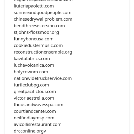
liuteriapaoletti.com
sunriseandgoodpeople.com
chinesedrywallproblem.com
bendthreesistersinn.com
stjohns-flossmoor.org
funnyboneusa.com
cookiedustermusic.com
reconstructionensemble.org
kavitafabrics.com
luchavolcanica.com
holycownm.com
nationwidetruckservice.com
turtleclubpg.com
greatpacifictour.com
victoriaestrella.com
thousandwavesspa.com
courtlandcenter.com
neilfindlaymsp.com
avicollisrestaurant.com
drcconline.org
v