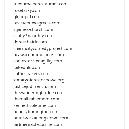
ruedumainerestaurant.com
rosetzsky.com
glonojad.com
revistanuevagrecia.com
stjames-church.com
scotty2naughty.com
doreeshafrir.com
charmcitycomedyproject.com
beawareproductions.com
contextdrivenagility.com
ibikeoulu.com
coffinshakers.com
stmaryofczestochowa.org
justicejudifrench.com
thewanderingbridge.com
themalleablemom.com
kennethcoletime.com
hungryburlington.com
brunswickatlongstown.com
tartinemaplecuisine.com