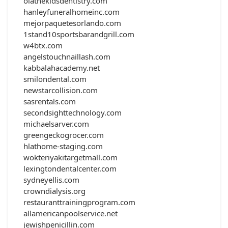
olathekidsdentistry.com
hanleyfuneralhomeinc.com
mejorpaquetesorlando.com
1stand10sportsbarandgrill.com
w4btx.com
angelstouchnaillash.com
kabbalahacademy.net
smilondental.com
newstarcollision.com
sasrentals.com
secondsighttechnology.com
michaelsarver.com
greengeckogrocer.com
hlathome-staging.com
wokteriyakitargetmall.com
lexingtondentalcenter.com
sydneyellis.com
crowndialysis.org
restauranttrainingprogram.com
allamericanpoolservice.net
jewishpenicillin.com