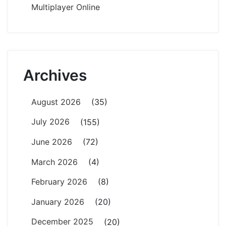
Multiplayer Online
Archives
August 2026
(35)
July 2026
(155)
June 2026
(72)
March 2026
(4)
February 2026
(8)
January 2026
(20)
December 2025
(20)