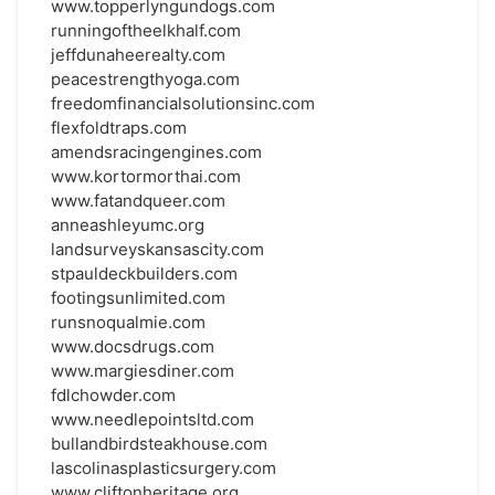
www.topperlyngundogs.com
runningoftheelkhalf.com
jeffdunaheerealty.com
peacestrengthyoga.com
freedomfinancialsolutionsinc.com
flexfoldtraps.com
amendsracingengines.com
www.kortormorthai.com
www.fatandqueer.com
anneashleyumc.org
landsurveyskansascity.com
stpauldeckbuilders.com
footingsunlimited.com
runsnoqualmie.com
www.docsdrugs.com
www.margiesdiner.com
fdlchowder.com
www.needlepointsltd.com
bullandbirdsteakhouse.com
lascolinasplasticsurgery.com
www.cliftonheritage.org