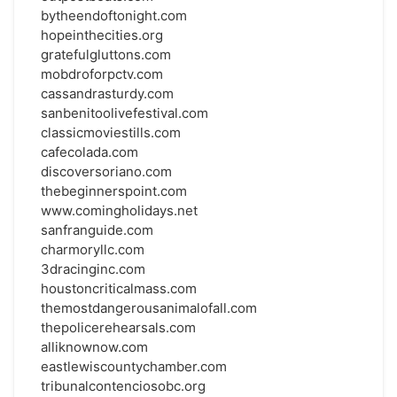
bytheendoftonight.com
hopeinthecities.org
gratefulgluttons.com
mobdroforpctv.com
cassandrasturdy.com
sanbenitoolivefestival.com
classicmoviestills.com
cafecolada.com
discoversoriano.com
thebeginnerspoint.com
www.comingholidays.net
sanfranguide.com
charmoryllc.com
3dracinginc.com
houstoncriticalmass.com
themostdangerousanimalofall.com
thepolicerehearsals.com
alliknownow.com
eastlewiscountychamber.com
tribunalcontenciosobc.org