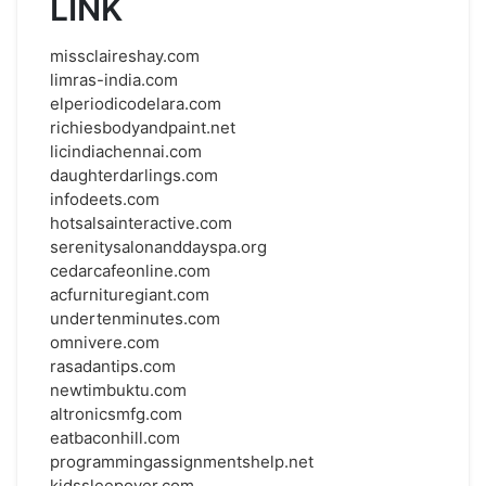
LINK
missclaireshay.com
limras-india.com
elperiodicodelara.com
richiesbodyandpaint.net
licindiachennai.com
daughterdarlings.com
infodeets.com
hotsalsainteractive.com
serenitysalonanddayspa.org
cedarcafeonline.com
acfurnituregiant.com
undertenminutes.com
omnivere.com
rasadantips.com
newtimbuktu.com
altronicsmfg.com
eatbaconhill.com
programmingassignmentshelp.net
kidssleepover.com