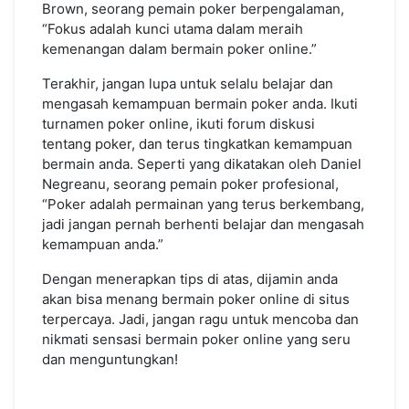
Brown, seorang pemain poker berpengalaman,
“Fokus adalah kunci utama dalam meraih
kemenangan dalam bermain poker online.”
Terakhir, jangan lupa untuk selalu belajar dan
mengasah kemampuan bermain poker anda. Ikuti
turnamen poker online, ikuti forum diskusi
tentang poker, dan terus tingkatkan kemampuan
bermain anda. Seperti yang dikatakan oleh Daniel
Negreanu, seorang pemain poker profesional,
“Poker adalah permainan yang terus berkembang,
jadi jangan pernah berhenti belajar dan mengasah
kemampuan anda.”
Dengan menerapkan tips di atas, dijamin anda
akan bisa menang bermain poker online di situs
terpercaya. Jadi, jangan ragu untuk mencoba dan
nikmati sensasi bermain poker online yang seru
dan menguntungkan!