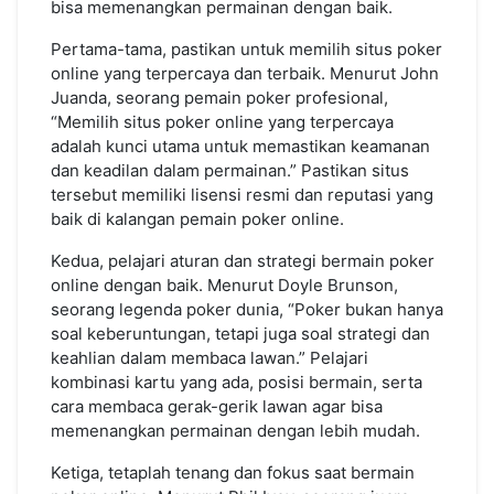
bisa memenangkan permainan dengan baik.
Pertama-tama, pastikan untuk memilih situs poker
online yang terpercaya dan terbaik. Menurut John
Juanda, seorang pemain poker profesional,
“Memilih situs poker online yang terpercaya
adalah kunci utama untuk memastikan keamanan
dan keadilan dalam permainan.” Pastikan situs
tersebut memiliki lisensi resmi dan reputasi yang
baik di kalangan pemain poker online.
Kedua, pelajari aturan dan strategi bermain poker
online dengan baik. Menurut Doyle Brunson,
seorang legenda poker dunia, “Poker bukan hanya
soal keberuntungan, tetapi juga soal strategi dan
keahlian dalam membaca lawan.” Pelajari
kombinasi kartu yang ada, posisi bermain, serta
cara membaca gerak-gerik lawan agar bisa
memenangkan permainan dengan lebih mudah.
Ketiga, tetaplah tenang dan fokus saat bermain