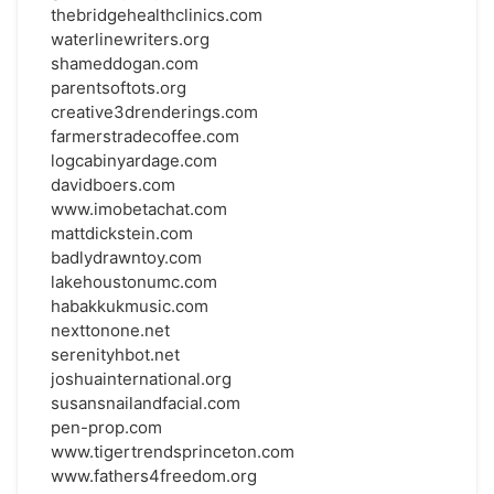
thebridgehealthclinics.com
waterlinewriters.org
shameddogan.com
parentsoftots.org
creative3drenderings.com
farmerstradecoffee.com
logcabinyardage.com
davidboers.com
www.imobetachat.com
mattdickstein.com
badlydrawntoy.com
lakehoustonumc.com
habakkukmusic.com
nexttonone.net
serenityhbot.net
joshuainternational.org
susansnailandfacial.com
pen-prop.com
www.tigertrendsprinceton.com
www.fathers4freedom.org