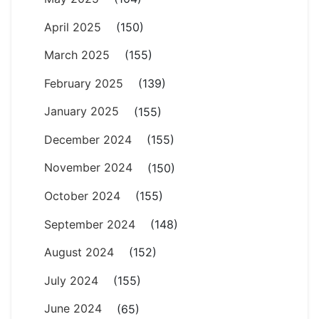
April 2025
(150)
March 2025
(155)
February 2025
(139)
January 2025
(155)
December 2024
(155)
November 2024
(150)
October 2024
(155)
September 2024
(148)
August 2024
(152)
July 2024
(155)
June 2024
(65)