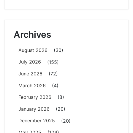
Archives
August 2026
(30)
July 2026
(155)
June 2026
(72)
March 2026
(4)
February 2026
(8)
January 2026
(20)
December 2025
(20)
May 2025
(104)