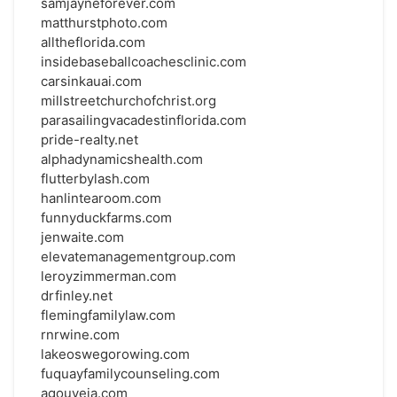
samjayneforever.com
matthurstphoto.com
alltheflorida.com
insidebaseballcoachesclinic.com
carsinkauai.com
millstreetchurchofchrist.org
parasailingvacadestinflorida.com
pride-realty.net
alphadynamicshealth.com
flutterbylash.com
hanlintearoom.com
funnyduckfarms.com
jenwaite.com
elevatemanagementgroup.com
leroyzimmerman.com
drfinley.net
flemingfamilylaw.com
rnrwine.com
lakeoswegorowing.com
fuquayfamilycounseling.com
agouveia.com