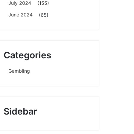
July 2024
(155)
June 2024
(65)
Categories
Gambling
Sidebar