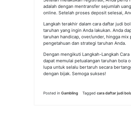
adalah dengan mentransfer sejumlah uang 
online. Setelah proses deposit selesai, An
Langkah terakhir dalam cara daftar judi bo
taruhan yang ingin Anda lakukan. Anda dap
taruhan handicap, over/under, hingga mix p
pengetahuan dan strategi taruhan Anda.
Dengan mengikuti Langkah-Langkah Cara D
dapat memulai petualangan taruhan bola o
lupa untuk selalu bertaruh secara bertang
dengan bijak. Semoga sukses!
Posted in
Gambling
Tagged
cara daftar judi bol