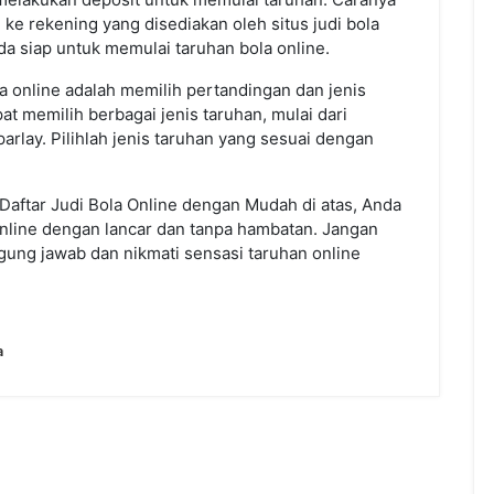
ke rekening yang disediakan oleh situs judi bola
da siap untuk memulai taruhan bola online.
la online adalah memilih pertandingan dan jenis
at memilih berbagai jenis taruhan, mulai dari
arlay. Pilihlah jenis taruhan yang sesuai dengan
aftar Judi Bola Online dengan Mudah di atas, Anda
nline dengan lancar dan tanpa hambatan. Jangan
gung jawab dan nikmati sensasi taruhan online
a