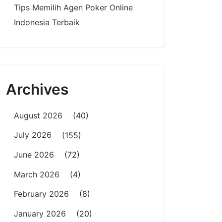
Tips Memilih Agen Poker Online
Indonesia Terbaik
Archives
August 2026
(40)
July 2026
(155)
June 2026
(72)
March 2026
(4)
February 2026
(8)
January 2026
(20)