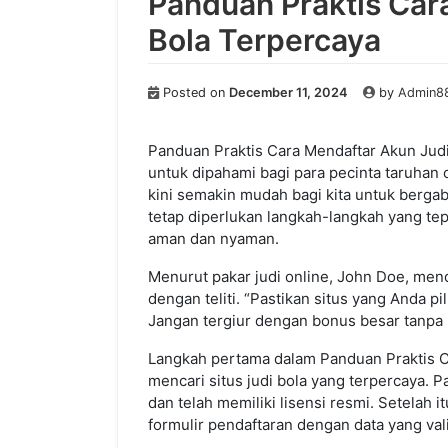
Panduan Praktis Car
Bola Terpercaya
Posted on
December 11, 2024
by
Admin8
Panduan Praktis Cara Mendaftar Akun Jud
untuk dipahami bagi para pecinta taruhan
kini semakin mudah bagi kita untuk bergab
tetap diperlukan langkah-langkah yang te
aman dan nyaman.
Menurut pakar judi online, John Doe, mend
dengan teliti. “Pastikan situs yang Anda pi
Jangan tergiur dengan bonus besar tanpa
Langkah pertama dalam Panduan Praktis C
mencari situs judi bola yang terpercaya. P
dan telah memiliki lisensi resmi. Setelah it
formulir pendaftaran dengan data yang val