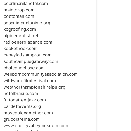
pearlmanilahotel.com
maintdrop.com
bobtoman.com
sosanimauxtunisie.org
kogroofing.com
alpinedentist.net
radioenergiadance.com
kookotheek.com
panayiotislamprou.com
southcampusgateway.com
chateaudelisse.com
wellborncommunityassociation.com
wildwoodfilmfestival.com
westnorthamptonshirejpu.org
hotelbrasile.com
fultonstreetjazz.com
bartlettevents.org
moveablecontainer.com
grupolareina.com
www.cherryvalleymuseum.com