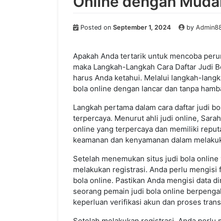
Online dengan Muda
Posted on
September 1, 2024
by
Admin8
Apakah Anda tertarik untuk mencoba perun
maka Langkah-Langkah Cara Daftar Judi B
harus Anda ketahui. Melalui langkah-lang
bola online dengan lancar dan tanpa hamb
Langkah pertama dalam cara daftar judi bol
terpercaya. Menurut ahli judi online, Sara
online yang terpercaya dan memiliki reput
keamanan dan kenyamanan dalam melakuka
Setelah menemukan situs judi bola online 
melakukan registrasi. Anda perlu mengisi f
bola online. Pastikan Anda mengisi data d
seorang pemain judi bola online berpengal
keperluan verifikasi akun dan proses transak
Setelah melakukan registrasi, Anda perlu