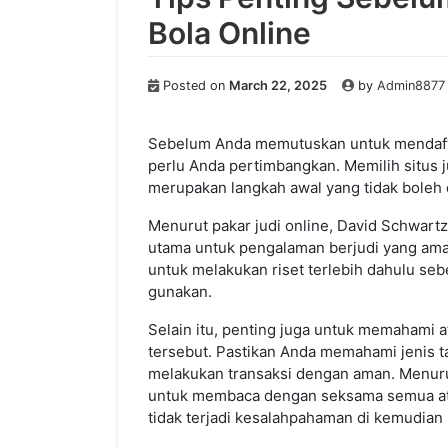
Bola Online
Posted on
March 22, 2025
by
Admin8877
Sebelum Anda memutuskan untuk mendaftar 
perlu Anda pertimbangkan. Memilih situs j
merupakan langkah awal yang tidak boleh 
Menurut pakar judi online, David Schwartz,
utama untuk pengalaman berjudi yang ama
untuk melakukan riset terlebih dahulu s
gunakan.
Selain itu, penting juga untuk memahami at
tersebut. Pastikan Anda memahami jenis t
melakukan transaksi dengan aman. Menurut
untuk membaca dengan seksama semua atur
tidak terjadi kesalahpahaman di kemudian h