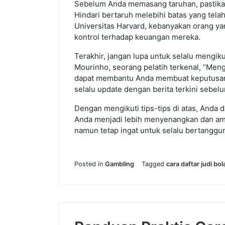
Sebelum Anda memasang taruhan, pastika
Hindari bertaruh melebihi batas yang tela
Universitas Harvard, kebanyakan orang ya
kontrol terhadap keuangan mereka.
Terakhir, jangan lupa untuk selalu mengi
Mourinho, seorang pelatih terkenal, “Meng
dapat membantu Anda membuat keputusan t
selalu update dengan berita terkini sebe
Dengan mengikuti tips-tips di atas, Anda
Anda menjadi lebih menyenangkan dan ama
namun tetap ingat untuk selalu bertanggu
Posted in
Gambling
Tagged
cara daftar judi bol