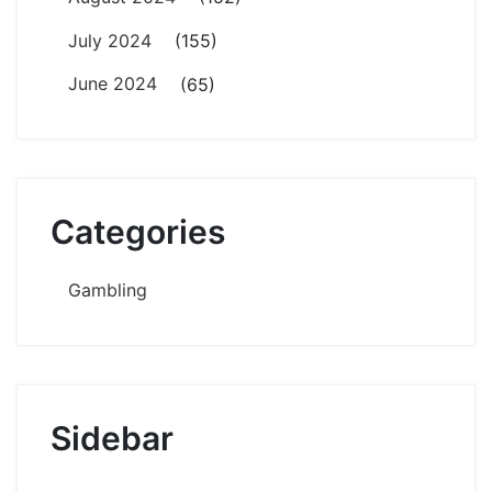
July 2024
(155)
June 2024
(65)
Categories
Gambling
Sidebar