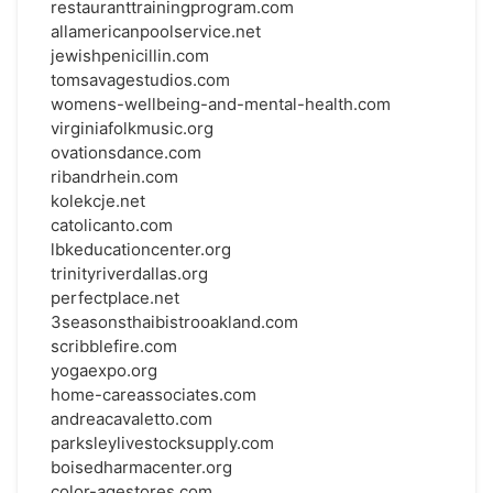
restauranttrainingprogram.com
allamericanpoolservice.net
jewishpenicillin.com
tomsavagestudios.com
womens-wellbeing-and-mental-health.com
virginiafolkmusic.org
ovationsdance.com
ribandrhein.com
kolekcje.net
catolicanto.com
lbkeducationcenter.org
trinityriverdallas.org
perfectplace.net
3seasonsthaibistrooakland.com
scribblefire.com
yogaexpo.org
home-careassociates.com
andreacavaletto.com
parksleylivestocksupply.com
boisedharmacenter.org
color-agestores.com