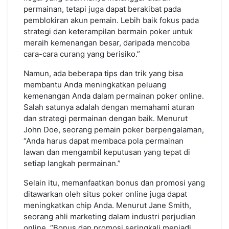
permainan, tetapi juga dapat berakibat pada
pemblokiran akun pemain. Lebih baik fokus pada
strategi dan keterampilan bermain poker untuk
meraih kemenangan besar, daripada mencoba
cara-cara curang yang berisiko.”
Namun, ada beberapa tips dan trik yang bisa
membantu Anda meningkatkan peluang
kemenangan Anda dalam permainan poker online.
Salah satunya adalah dengan memahami aturan
dan strategi permainan dengan baik. Menurut
John Doe, seorang pemain poker berpengalaman,
“Anda harus dapat membaca pola permainan
lawan dan mengambil keputusan yang tepat di
setiap langkah permainan.”
Selain itu, memanfaatkan bonus dan promosi yang
ditawarkan oleh situs poker online juga dapat
meningkatkan chip Anda. Menurut Jane Smith,
seorang ahli marketing dalam industri perjudian
online, “Bonus dan promosi seringkali menjadi