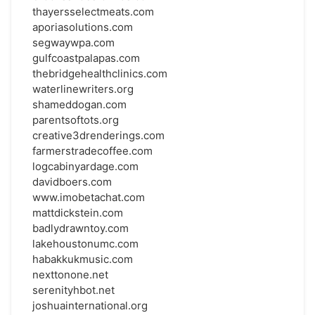
thayersselectmeats.com
aporiasolutions.com
segwaywpa.com
gulfcoastpalapas.com
thebridgehealthclinics.com
waterlinewriters.org
shameddogan.com
parentsoftots.org
creative3drenderings.com
farmerstradecoffee.com
logcabinyardage.com
davidboers.com
www.imobetachat.com
mattdickstein.com
badlydrawntoy.com
lakehoustonumc.com
habakkukmusic.com
nexttonone.net
serenityhbot.net
joshuainternational.org