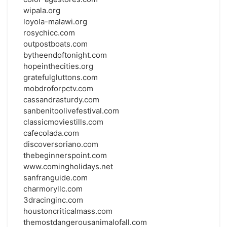
wipala.org
loyola-malawi.org
rosychicc.com
outpostboats.com
bytheendoftonight.com
hopeinthecities.org
gratefulgluttons.com
mobdroforpctv.com
cassandrasturdy.com
sanbenitoolivefestival.com
classicmoviestills.com
cafecolada.com
discoversoriano.com
thebeginnerspoint.com
www.comingholidays.net
sanfranguide.com
charmoryllc.com
3dracinginc.com
houstoncriticalmass.com
themostdangerousanimalofall.com