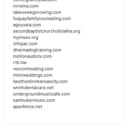
rnrwine.com
lakeoswegorowing.com
fuquayfamilycounseling.com
agouveia.com
secondbaptistchurchofolathe.org
mymseo.org
chhpac.com
dharmadogtraining.com
motionaudiotx.com
rttl.me
rescomheating.com
mimiweddings.com
besthostinnkansascity.com
smithdentalcare.net
undergroundmusiccafe.com
samhubermusic.com
apexfence.net