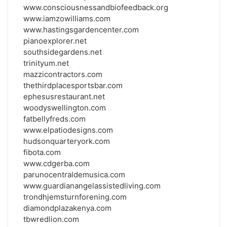
www.consciousnessandbiofeedback.org
www.iamzowilliams.com
www.hastingsgardencenter.com
pianoexplorer.net
southsidegardens.net
trinityum.net
mazzicontractors.com
thethirdplacesportsbar.com
ephesusrestaurant.net
woodyswellington.com
fatbellyfreds.com
www.elpatiodesigns.com
hudsonquarteryork.com
fibota.com
www.cdgerba.com
parunocentraldemusica.com
www.guardianangelassistedliving.com
trondhjemsturnforening.com
diamondplazakenya.com
tbwredlion.com