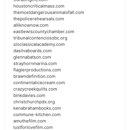
houstoncriticalmass.com
themostdangerousanimalofall.com
thepolicerehearsals.com
alliknownow.com
eastlewiscountychamber.com
tribunalcontenciosobc.org
sloclassicalacademy.com
dasilvaboards.com
glennabatson.com
strayhornmarina.com
flaglerproductions.com
brawndefinition.com
continentalicecream.com
crazycreekquilts.com
binkdavies.com
christchurchpdx.org
kenabrahambooks.com
commune-kitchen.com
amuthefilm.com
lustforlovefilm.com