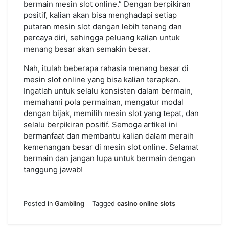
bermain mesin slot online.” Dengan berpikiran
positif, kalian akan bisa menghadapi setiap
putaran mesin slot dengan lebih tenang dan
percaya diri, sehingga peluang kalian untuk
menang besar akan semakin besar.
Nah, itulah beberapa rahasia menang besar di
mesin slot online yang bisa kalian terapkan.
Ingatlah untuk selalu konsisten dalam bermain,
memahami pola permainan, mengatur modal
dengan bijak, memilih mesin slot yang tepat, dan
selalu berpikiran positif. Semoga artikel ini
bermanfaat dan membantu kalian dalam meraih
kemenangan besar di mesin slot online. Selamat
bermain dan jangan lupa untuk bermain dengan
tanggung jawab!
Posted in
Gambling
Tagged
casino online slots