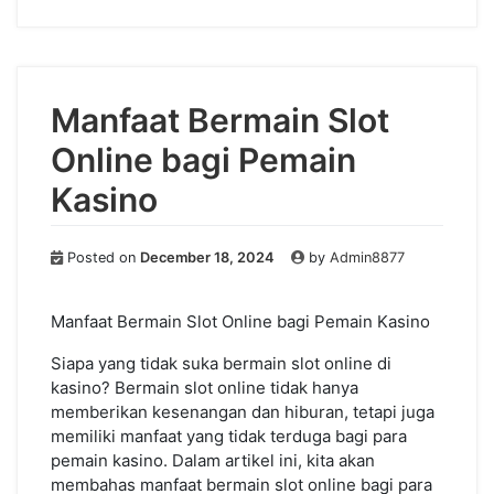
Manfaat Bermain Slot
Online bagi Pemain
Kasino
Posted on
December 18, 2024
by
Admin8877
Manfaat Bermain Slot Online bagi Pemain Kasino
Siapa yang tidak suka bermain slot online di
kasino? Bermain slot online tidak hanya
memberikan kesenangan dan hiburan, tetapi juga
memiliki manfaat yang tidak terduga bagi para
pemain kasino. Dalam artikel ini, kita akan
membahas manfaat bermain slot online bagi para