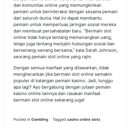
dan komunitas online yang memungkinkan
pemain untuk berinteraksi dengan sesama pemain
dari seluruh dunia. Hal ini dapat membantu
pemain untuk memperluas jaringan sosial mereka
dan membuat persahabatan baru. “Bermain slot
online tidak hanya tentang memenangkan uang,
tetapi juga tentang menjalin hubungan sosial dan
bersenang-senang bersama,” kata Sarah Johnson,
seorang pemain slot online yang rajin.
Dengan semua manfaat yang ditawarkan, tidak
mengherankan jika bermain slot online semakin
populer di kalangan pemain kasino. Jadi, tunggu
apa lagi? Ayo bergabung dengan jutaan pemain
kasino online lainnya dan rasakan manfaat
bermain slot online sekarang juga!
Posted in
Gambling
Tagged
casino online slots