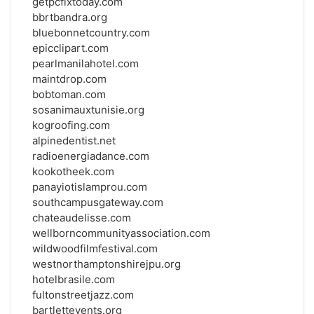
getpcfixtoday.com
bbrtbandra.org
bluebonnetcountry.com
epicclipart.com
pearlmanilahotel.com
maintdrop.com
bobtoman.com
sosanimauxtunisie.org
kogroofing.com
alpinedentist.net
radioenergiadance.com
kookotheek.com
panayiotislamprou.com
southcampusgateway.com
chateaudelisse.com
wellborncommunityassociation.com
wildwoodfilmfestival.com
westnorthamptonshirejpu.org
hotelbrasile.com
fultonstreetjazz.com
bartlettevents.org