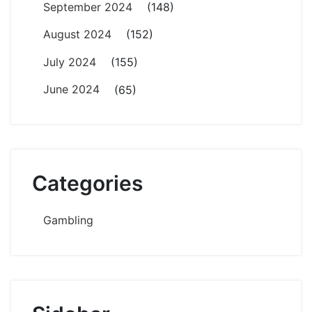
September 2024
(148)
August 2024
(152)
July 2024
(155)
June 2024
(65)
Categories
Gambling