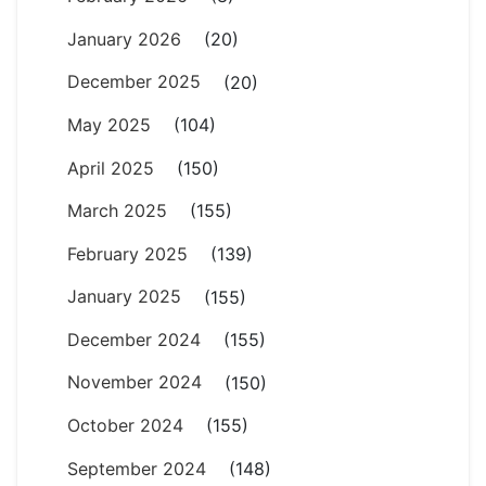
January 2026
(20)
December 2025
(20)
May 2025
(104)
April 2025
(150)
March 2025
(155)
February 2025
(139)
January 2025
(155)
December 2024
(155)
November 2024
(150)
October 2024
(155)
September 2024
(148)