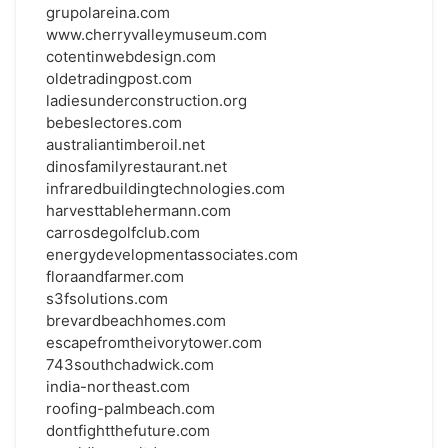
grupolareina.com
www.cherryvalleymuseum.com
cotentinwebdesign.com
oldetradingpost.com
ladiesunderconstruction.org
bebeslectores.com
australiantimberoil.net
dinosfamilyrestaurant.net
infraredbuildingtechnologies.com
harvesttablehermann.com
carrosdegolfclub.com
energydevelopmentassociates.com
floraandfarmer.com
s3fsolutions.com
brevardbeachhomes.com
escapefromtheivorytower.com
743southchadwick.com
india-northeast.com
roofing-palmbeach.com
dontfightthefuture.com