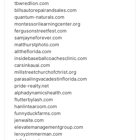
tbwredlion.com
billsautorepairandsales.com
quantum-naturals.com
montessorilearningcenter.org
fergusonstreetfest.com
samjayneforever.com
matthurstphoto.com
alltheflorida.com
insidebaseballcoachesclinic.com
carsinkauai.com
millstreetchurchofchrist.org
parasailingvacadestinflorida.com
pride-realty.net
alphadynamicshealth.com
flutterbylash.com
hanlintearoom.com
funnyduckfarms.com
jenwaite.com
elevatemanagementgroup.com
leroyzimmerman.com