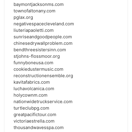
baymontjacksonms.com
townofaltonany.com
pglax.org
negativespacecleveland.com
liuteriapaoletti.com
sunriseandgoodpeople.com
chinesedrywallproblem.com
bendthreesistersinn.com
stjohns-flossmoor.org
funnyboneusa.com
cookiedustermusic.com
reconstructionensemble.org
kavitafabrics.com
luchavolcanica.com
holycownm.com
nationwidetruckservice.com
turtleclubpg.com
greatpacifictour.com
victoriaestrella.com
thousandwavesspa.com