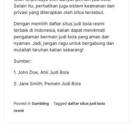
Selain itu, perhatikan juga sistem keamanan dan
privasi yang diterapkan oleh situs tersebut.
Dengan memilih daftar situs judi bola resmi
terbaik di Indonesia, kalian dapat menikmati
pengalaman bermain judi bola yang aman dan
nyaman. Jadi, jangan ragu untuk bergabung dan
mulailah taruhan kalian sekarang!
Sumber:
1. John Doe, Ahli Judi Bola
2. Jane Smith, Pemain Judi Bola
Posted in
Gambling
Tagged
daftar situs judi bola
resmi