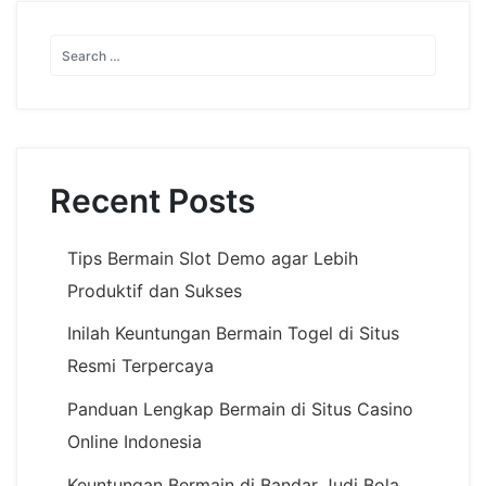
Recent Posts
Tips Bermain Slot Demo agar Lebih
Produktif dan Sukses
Inilah Keuntungan Bermain Togel di Situs
Resmi Terpercaya
Panduan Lengkap Bermain di Situs Casino
Online Indonesia
Keuntungan Bermain di Bandar Judi Bola