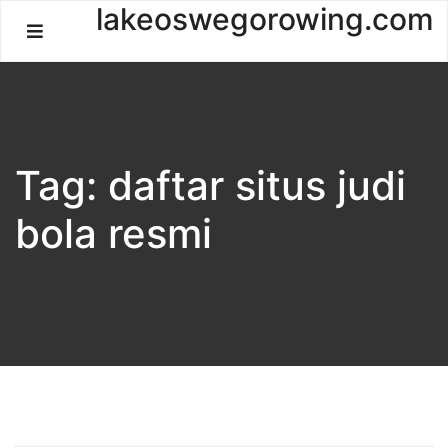
Skip
lakeoswegorowing.com
to
content
Tag:
daftar situs judi
bola resmi