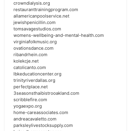
crowndialysis.org
restauranttrainingprogram.com
allamericanpoolservice.net
jewishpenicillin.com
tomsavagestudios.com
womens-wellbeing-and-mental-health.com
virginiafolkmusic.org
ovationsdance.com
ribandrhein.com
kolekcje.net
catolicanto.com
lbkeducationcenter.org
trinityriverdallas.org
perfectplace.net
3seasonsthaibistrooakland.com
scribblefire.com
yogaexpo.org
home-careassociates.com
andreacavaletto.com
parksleylivestocksupply.com