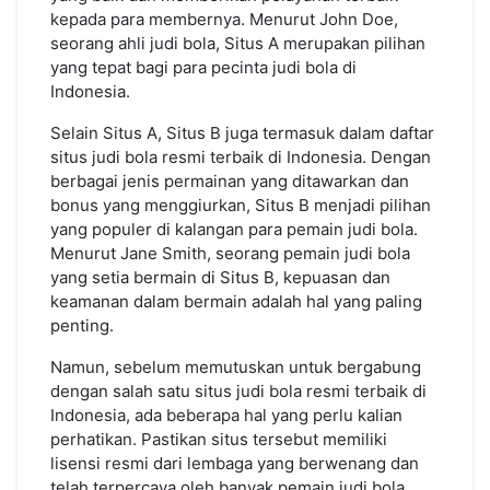
kepada para membernya. Menurut John Doe,
seorang ahli judi bola, Situs A merupakan pilihan
yang tepat bagi para pecinta judi bola di
Indonesia.
Selain Situs A, Situs B juga termasuk dalam daftar
situs judi bola resmi terbaik di Indonesia. Dengan
berbagai jenis permainan yang ditawarkan dan
bonus yang menggiurkan, Situs B menjadi pilihan
yang populer di kalangan para pemain judi bola.
Menurut Jane Smith, seorang pemain judi bola
yang setia bermain di Situs B, kepuasan dan
keamanan dalam bermain adalah hal yang paling
penting.
Namun, sebelum memutuskan untuk bergabung
dengan salah satu situs judi bola resmi terbaik di
Indonesia, ada beberapa hal yang perlu kalian
perhatikan. Pastikan situs tersebut memiliki
lisensi resmi dari lembaga yang berwenang dan
telah terpercaya oleh banyak pemain judi bola.