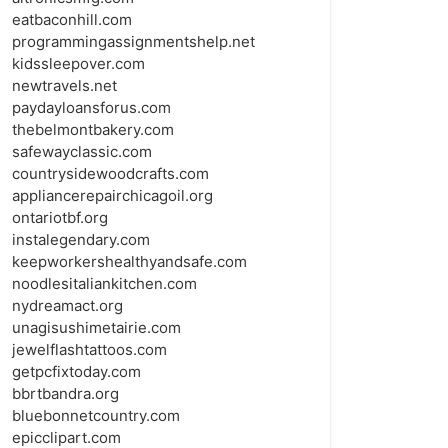
eatbaconhill.com
programmingassignmentshelp.net
kidssleepover.com
newtravels.net
paydayloansforus.com
thebelmontbakery.com
safewayclassic.com
countrysidewoodcrafts.com
appliancerepairchicagoil.org
ontariotbf.org
instalegendary.com
keepworkershealthyandsafe.com
noodlesitaliankitchen.com
nydreamact.org
unagisushimetairie.com
jewelflashtattoos.com
getpcfixtoday.com
bbrtbandra.org
bluebonnetcountry.com
epicclipart.com