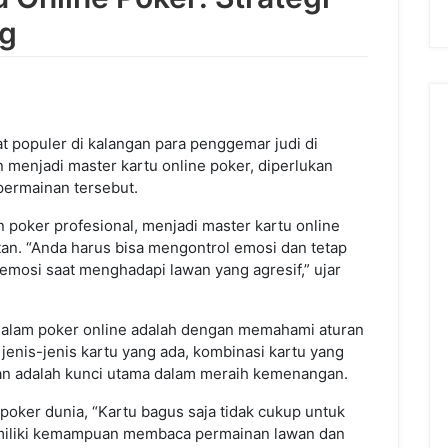
g
t populer di kalangan para penggemar judi di
n menjadi master kartu online poker, diperlukan
ermainan tersebut.
poker profesional, menjadi master kartu online
n. “Anda harus bisa mengontrol emosi dan tetap
emosi saat menghadapi lawan yang agresif,” ujar
dalam poker online adalah dengan memahami aturan
jenis-jenis kartu yang ada, kombinasi kartu yang
wan adalah kunci utama dalam meraih kemenangan.
oker dunia, “Kartu bagus saja tidak cukup untuk
miliki kemampuan membaca permainan lawan dan