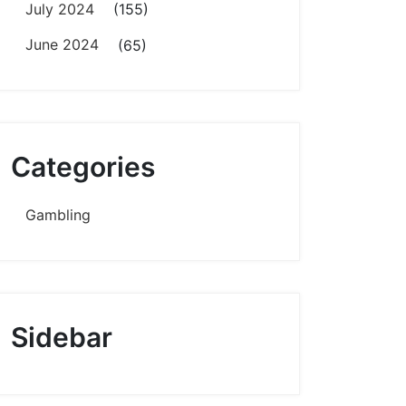
July 2024
(155)
June 2024
(65)
Categories
Gambling
Sidebar