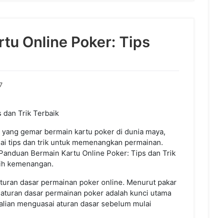
tu Online Poker: Tips
7
 dan Trik Terbaik
n yang gemar bermain kartu poker di dunia maya,
gai tips dan trik untuk memenangkan permainan.
s Panduan Bermain Kartu Online Poker: Tips dan Trik
aih kemenangan.
uran dasar permainan poker online. Menurut pakar
 aturan dasar permainan poker adalah kunci utama
kalian menguasai aturan dasar sebelum mulai