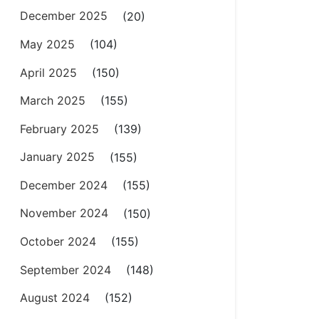
December 2025
(20)
May 2025
(104)
April 2025
(150)
March 2025
(155)
February 2025
(139)
January 2025
(155)
December 2024
(155)
November 2024
(150)
October 2024
(155)
September 2024
(148)
August 2024
(152)