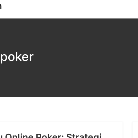
m
 poker
 Online Poker: Strategi