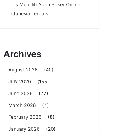
Tips Memilih Agen Poker Online
Indonesia Terbaik
Archives
August 2026
(40)
July 2026
(155)
June 2026
(72)
March 2026
(4)
February 2026
(8)
January 2026
(20)