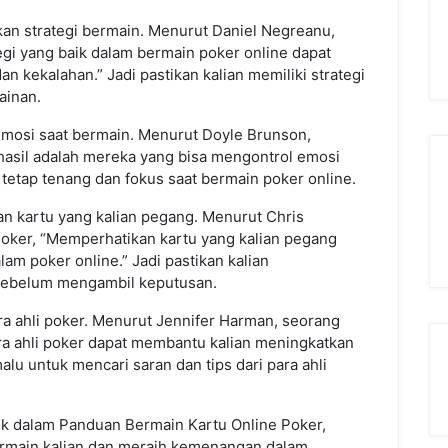
kan strategi bermain. Menurut Daniel Negreanu,
tegi yang baik dalam bermain poker online dapat
kekalahan.” Jadi pastikan kalian memiliki strategi
ainan.
emosi saat bermain. Menurut Doyle Brunson,
hasil adalah mereka yang bisa mengontrol emosi
 tetap tenang dan fokus saat bermain poker online.
an kartu yang kalian pegang. Menurut Chris
ker, “Memperhatikan kartu yang kalian pegang
m poker online.” Jadi pastikan kalian
 sebelum mengambil keputusan.
ara ahli poker. Menurut Jennifer Harman, seorang
ara ahli poker dapat membantu kalian meningkatkan
lu untuk mencari saran dan tips dari para ahli
ik dalam Panduan Bermain Kartu Online Poker,
rmain kalian dan meraih kemenangan dalam