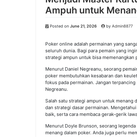
Ampuh untuk Menan
Posted on
June 21, 2026
by
Admin8877
Poker online adalah permainan yang sanga
seluruh dunia. Bagi para pemain yang ingi
strategi ampun untuk bisa memenangkan p
Menurut Daniel Negreanu, seorang pemain 
poker membutuhkan kesabaran dan keuleta
fokus pada permainan. Jangan terpancing 
Negreanu.
Salah satu strategi ampun untuk menang 
dan strategi dasar permainan. Mengetahui 
baik, serta cara membaca gerak-gerik la
Menurut Doyle Brunson, seorang legenda p
menang dalam poker. Anda juga perlu me