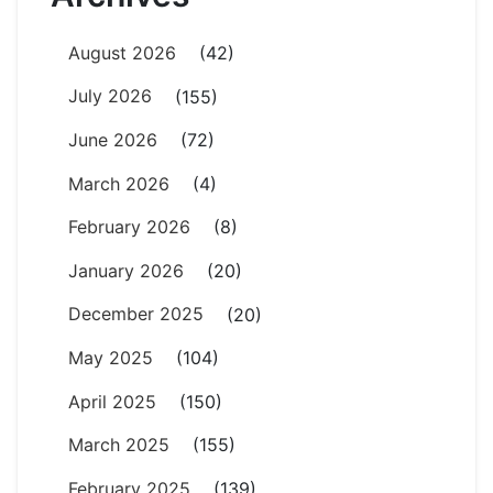
August 2026
(42)
July 2026
(155)
June 2026
(72)
March 2026
(4)
February 2026
(8)
January 2026
(20)
December 2025
(20)
May 2025
(104)
April 2025
(150)
March 2025
(155)
February 2025
(139)