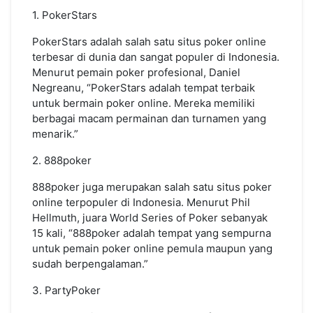
1. PokerStars
PokerStars adalah salah satu situs poker online
terbesar di dunia dan sangat populer di Indonesia.
Menurut pemain poker profesional, Daniel
Negreanu, “PokerStars adalah tempat terbaik
untuk bermain poker online. Mereka memiliki
berbagai macam permainan dan turnamen yang
menarik.”
2. 888poker
888poker juga merupakan salah satu situs poker
online terpopuler di Indonesia. Menurut Phil
Hellmuth, juara World Series of Poker sebanyak
15 kali, “888poker adalah tempat yang sempurna
untuk pemain poker online pemula maupun yang
sudah berpengalaman.”
3. PartyPoker