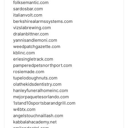
folksemantic.com
sardosbar.com
italianvolt.com
berkshirealarmssystems.com
vizslabrewing.com
dralanbittner.com
yannisandlemoni.com
weedpatchgazette.com
kblinc.com
eriesingletrack.com
pamperedpetsnorthport.com
rosiemade.com
tupelodoughnuts.com
olathekidsdentistry.com
hanleyfuneralhomeinc.com
mejorpaquetesorlando.com
1stand10sportsbarandgrill.com
w4btx.com
angelstouchnaillash.com
kabbalahacademy.net