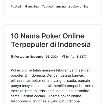
Posted in
Gambling
Tagged
nama nama poker online
10 Nama Poker Online
Terpopuler di Indonesia
Posted on
November 26, 2024
by
Admin8877
Poker online telah menjadi hiburan yang sangat
populer di Indonesia. Dengan begitu banyak
pilihan situs poker online yang tersedia, pemain
punya banyak opsi untuk memilih tempat bermain
mereka. Namun, tidak semua situs poker online
sama. Berikut adalah 10 nama poker online
terpopuler di Indonesia yang patut dicoba.