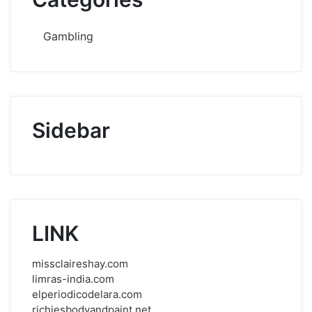
Gambling
Sidebar
LINK
missclaireshay.com
limras-india.com
elperiodicodelara.com
richiesbodyandpaint.net