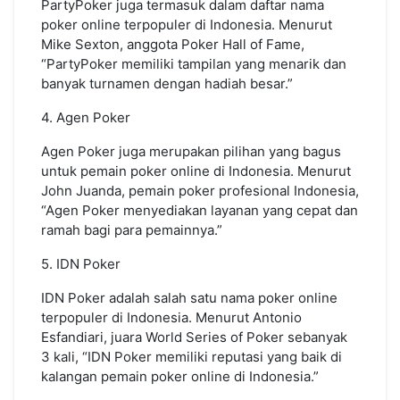
PartyPoker juga termasuk dalam daftar nama
poker online terpopuler di Indonesia. Menurut
Mike Sexton, anggota Poker Hall of Fame,
“PartyPoker memiliki tampilan yang menarik dan
banyak turnamen dengan hadiah besar.”
4. Agen Poker
Agen Poker juga merupakan pilihan yang bagus
untuk pemain poker online di Indonesia. Menurut
John Juanda, pemain poker profesional Indonesia,
“Agen Poker menyediakan layanan yang cepat dan
ramah bagi para pemainnya.”
5. IDN Poker
IDN Poker adalah salah satu nama poker online
terpopuler di Indonesia. Menurut Antonio
Esfandiari, juara World Series of Poker sebanyak
3 kali, “IDN Poker memiliki reputasi yang baik di
kalangan pemain poker online di Indonesia.”