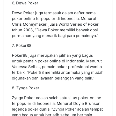
6. Dewa Poker
Dewa Poker juga termasuk dalam daftar nama
poker online terpopuler di Indonesia. Menurut
Chris Moneymaker, juara World Series of Poker
tahun 2003, “Dewa Poker memiliki banyak opsi
permainan yang menarik bagi para pemainnya.”
7. Poker88
Poker88 juga merupakan pilihan yang bagus
untuk pemain poker online di Indonesia. Menurut
Vanessa Selbst, pemain poker profesional wanita
terbaik, “Poker88 memiliki antarmuka yang mudah
digunakan dan layanan pelanggan yang baik.”
8. Zynga Poker
Zynga Poker adalah salah satu situs poker online
terpopuler di Indonesia. Menurut Doyle Brunson,
legenda poker dunia, “Zynga Poker adalah tempat
yang bagus untuk berlatih sebelum bermain