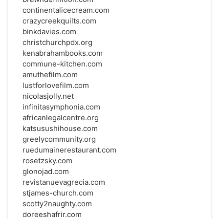
continentalicecream.com
crazycreekquilts.com
binkdavies.com
christchurchpdx.org
kenabrahambooks.com
commune-kitchen.com
amuthefilm.com
lustforlovefilm.com
nicolasjolly.net
infinitasymphonia.com
africanlegalcentre.org
katsusushihouse.com
greelycommunity.org
ruedumainerestaurant.com
rosetzsky.com
glonojad.com
revistanuevagrecia.com
stjames-church.com
scotty2naughty.com
doreeshafrir.com