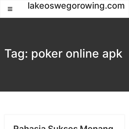
Skip
lakeoswegorowing.com
to
content
Tag:
poker online apk
Rahasia Sukses Menang