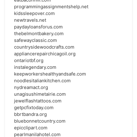
programmingassignmentshelp.net
kidssleepover.com
newtravels.net
paydayloansforus.com
thebelmontbakery.com
safewayclassic.com
countrysidewoodcrafts.com
appliancerepairchicagoil.org
ontariotbf.org
instalegendary.com
keepworkershealthyandsafe.com
noodlesitaliankitchen.com
nydreamact.org
unagisushimetairie.com
jewelflashtattoos.com
getpcfixtoday.com
bbrtbandra.org
bluebonnetcountry.com
epicclipart.com
pearlmanilahotel.com