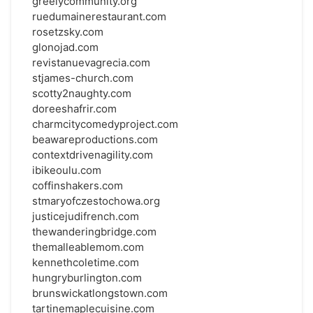
greelycommunity.org
ruedumainerestaurant.com
rosetzsky.com
glonojad.com
revistanuevagrecia.com
stjames-church.com
scotty2naughty.com
doreeshafrir.com
charmcitycomedyproject.com
beawareproductions.com
contextdrivenagility.com
ibikeoulu.com
coffinshakers.com
stmaryofczestochowa.org
justicejudifrench.com
thewanderingbridge.com
themalleablemom.com
kennethcoletime.com
hungryburlington.com
brunswickatlongstown.com
tartinemaplecuisine.com