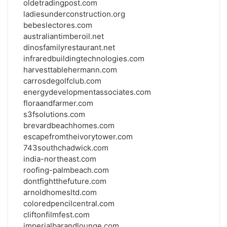
oldetradingpost.com
ladiesunderconstruction.org
bebeslectores.com
australiantimberoil.net
dinosfamilyrestaurant.net
infraredbuildingtechnologies.com
harvesttablehermann.com
carrosdegolfclub.com
energydevelopmentassociates.com
floraandfarmer.com
s3fsolutions.com
brevardbeachhomes.com
escapefromtheivorytower.com
743southchadwick.com
india-northeast.com
roofing-palmbeach.com
dontfightthefuture.com
arnoldhomesltd.com
coloredpencilcentral.com
cliftonfilmfest.com
imperialbarandlounge.com