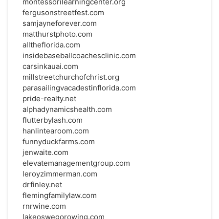
montessorilearningcenter.org
fergusonstreetfest.com
samjayneforever.com
matthurstphoto.com
alltheflorida.com
insidebaseballcoachesclinic.com
carsinkauai.com
millstreetchurchofchrist.org
parasailingvacadestinflorida.com
pride-realty.net
alphadynamicshealth.com
flutterbylash.com
hanlintearoom.com
funnyduckfarms.com
jenwaite.com
elevatemanagementgroup.com
leroyzimmerman.com
drfinley.net
flemingfamilylaw.com
rnrwine.com
lakeoswegorowing.com