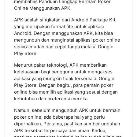
membahas Panduan Lengkap Bermain Poker
Online Menggunakan APK.
APK adalah singkatan dari Android Package Kit,
yang merupakan format file untuk aplikasi
Android. Dengan menggunakan APK, kita bisa
mengunduh dan menginstal aplikasi poker online
secara mudah dan cepat tanpa melalui Google
Play Store.
Menurut pakar teknologi, APK memberikan
keleluasaan bagi pengguna untuk mengakses
aplikasi yang mungkin tidak tersedia di Google
Play Store. Dengan begitu, para pemain poker
online bisa memilih aplikasi yang sesuai dengan
kebutuhan dan preferensi mereka.
Namun, sebelum mengunduh APK untuk bermain
poker online, ada beberapa hal yang perlu
diperhatikan. Pertama, pastikan sumber unduhan
APK tersebut terpercaya dan aman. Kedua,