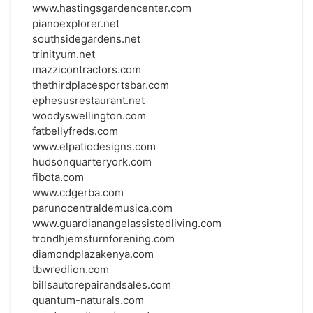
www.hastingsgardencenter.com
pianoexplorer.net
southsidegardens.net
trinityum.net
mazzicontractors.com
thethirdplacesportsbar.com
ephesusrestaurant.net
woodyswellington.com
fatbellyfreds.com
www.elpatiodesigns.com
hudsonquarteryork.com
fibota.com
www.cdgerba.com
parunocentraldemusica.com
www.guardianangelassistedliving.com
trondhjemsturnforening.com
diamondplazakenya.com
tbwredlion.com
billsautorepairandsales.com
quantum-naturals.com