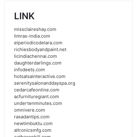
LINK
missclaireshay.com
limras-india.com
elperiodicodelara.com
richiesbodyandpaint.net
licindiachennai.com
daughterdarlings.com
infodeets.com
hotsalsainteractive.com
serenitysalonanddayspa.org
cedarcafeonline.com
acfurnituregiant.com
undertenminutes.com
omnivere.com
rasadantips.com
newtimbuktu.com
altronicsmfg.com
eatbaconhill.com