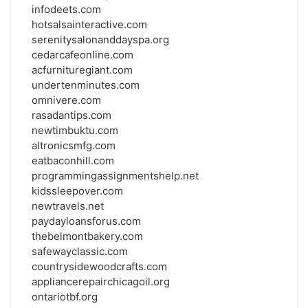
infodeets.com
hotsalsainteractive.com
serenitysalonanddayspa.org
cedarcafeonline.com
acfurnituregiant.com
undertenminutes.com
omnivere.com
rasadantips.com
newtimbuktu.com
altronicsmfg.com
eatbaconhill.com
programmingassignmentshelp.net
kidssleepover.com
newtravels.net
paydayloansforus.com
thebelmontbakery.com
safewayclassic.com
countrysidewoodcrafts.com
appliancerepairchicagoil.org
ontariotbf.org