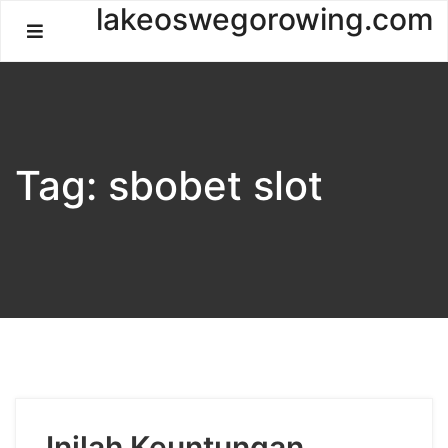
Skip
lakeoswegorowing.com
to
content
Tag:
sbobet slot
Inilah Keuntungan