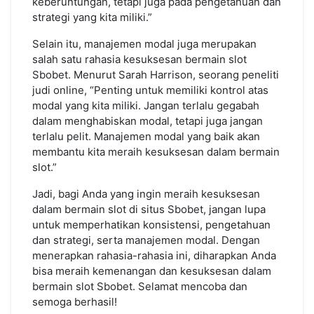
keberuntungan, tetapi juga pada pengetahuan dan
strategi yang kita miliki.”
Selain itu, manajemen modal juga merupakan
salah satu rahasia kesuksesan bermain slot
Sbobet. Menurut Sarah Harrison, seorang peneliti
judi online, “Penting untuk memiliki kontrol atas
modal yang kita miliki. Jangan terlalu gegabah
dalam menghabiskan modal, tetapi juga jangan
terlalu pelit. Manajemen modal yang baik akan
membantu kita meraih kesuksesan dalam bermain
slot.”
Jadi, bagi Anda yang ingin meraih kesuksesan
dalam bermain slot di situs Sbobet, jangan lupa
untuk memperhatikan konsistensi, pengetahuan
dan strategi, serta manajemen modal. Dengan
menerapkan rahasia-rahasia ini, diharapkan Anda
bisa meraih kemenangan dan kesuksesan dalam
bermain slot Sbobet. Selamat mencoba dan
semoga berhasil!