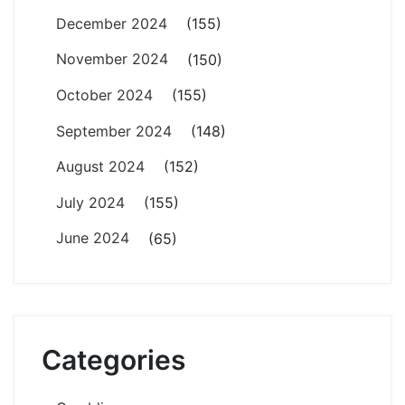
December 2024
(155)
November 2024
(150)
October 2024
(155)
September 2024
(148)
August 2024
(152)
July 2024
(155)
June 2024
(65)
Categories