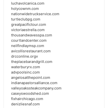
luchavolcanica.com
holycownm.com
nationwidetruckservice.com
turtleclubpg.com
greatpacifictour.com
victoriaestrella.com
thousandwavesspa.com
courtlandcenter.com
neilfindlaymsp.com
avicollisrestaurant.com
drcconline.org
v
theplacebarandgrill.com
waterburyrx.com
advpoolsinc.com
angelosatthepoint.com
indianapastorsalliance.com
valleyoakssteakcompany.com
caseyswoodshed.com
fixhairchicago.com
denizliesnaf.com