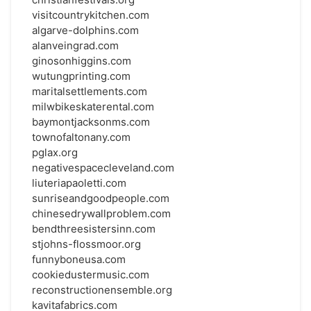
visitcountrykitchen.com
algarve-dolphins.com
alanveingrad.com
ginosonhiggins.com
wutungprinting.com
maritalsettlements.com
milwbikeskaterental.com
baymontjacksonms.com
townofaltonany.com
pglax.org
negativespacecleveland.com
liuteriapaoletti.com
sunriseandgoodpeople.com
chinesedrywallproblem.com
bendthreesistersinn.com
stjohns-flossmoor.org
funnyboneusa.com
cookiedustermusic.com
reconstructionensemble.org
kavitafabrics.com