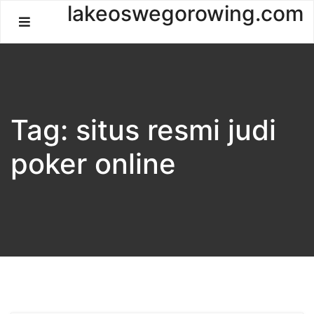
Skip
lakeoswegorowing.com
to
content
Tag:
situs resmi judi
poker online