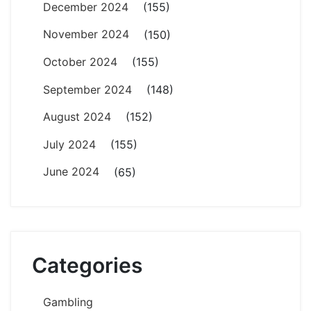
December 2024
(155)
November 2024
(150)
October 2024
(155)
September 2024
(148)
August 2024
(152)
July 2024
(155)
June 2024
(65)
Categories
Gambling