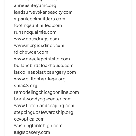
anneashleyumc.org
landsurveyskansascity.com
stpauldeckbuilders.com
footingsunlimited.com
runsnoqualmie.com
www.docsdrugs.com
www.margiesdiner.com
fdlchowder.com
www.needlepointsltd.com
bullandbirdsteakhouse.com
lascolinasplasticsurgery.com
www.cliftonheritage.org
sma43.org
remodelingchicagoonline.com
brentwoodyogacenter.com
www.tiptonlandscaping.com
steppingupstewardship.org
ccvoptica.com
washingtonlehigh.com
luigisbakery.com