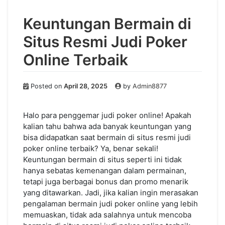
Keuntungan Bermain di
Situs Resmi Judi Poker
Online Terbaik
Posted on
April 28, 2025
by
Admin8877
Halo para penggemar judi poker online! Apakah
kalian tahu bahwa ada banyak keuntungan yang
bisa didapatkan saat bermain di situs resmi judi
poker online terbaik? Ya, benar sekali!
Keuntungan bermain di situs seperti ini tidak
hanya sebatas kemenangan dalam permainan,
tetapi juga berbagai bonus dan promo menarik
yang ditawarkan. Jadi, jika kalian ingin merasakan
pengalaman bermain judi poker online yang lebih
memuaskan, tidak ada salahnya untuk mencoba