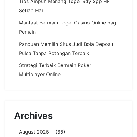
Tips Ampuh Menang Togel Sdy Sgp Hk
Setiap Hari
Manfaat Bermain Togel Casino Online bagi
Pemain
Panduan Memilih Situs Judi Bola Deposit
Pulsa Tanpa Potongan Terbaik
Strategi Terbaik Bermain Poker
Multiplayer Online
Archives
August 2026
(35)