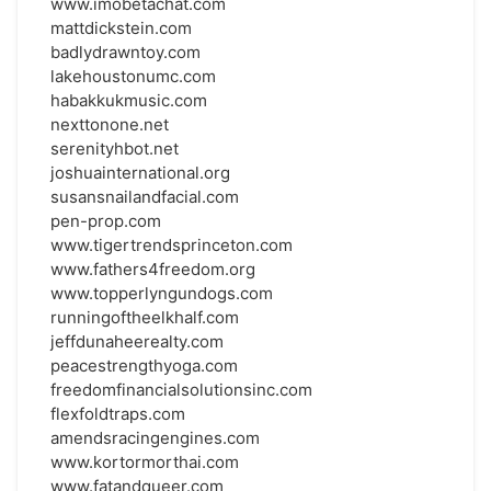
www.imobetachat.com
mattdickstein.com
badlydrawntoy.com
lakehoustonumc.com
habakkukmusic.com
nexttonone.net
serenityhbot.net
joshuainternational.org
susansnailandfacial.com
pen-prop.com
www.tigertrendsprinceton.com
www.fathers4freedom.org
www.topperlyngundogs.com
runningoftheelkhalf.com
jeffdunaheerealty.com
peacestrengthyoga.com
freedomfinancialsolutionsinc.com
flexfoldtraps.com
amendsracingengines.com
www.kortormorthai.com
www.fatandqueer.com