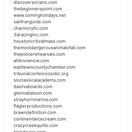
discoversoriano.com
thebeginnerspoint.com
www.comingholidays.net
sanfranguide.com
charmoryllc.com
3dracinginc.com
houstoncriticalmass.com
themostdangerousanimalofall.com
thepolicerehearsals.com
alliknownow.com
eastlewiscountychamber.com
tribunalcontenciosobc.org
sloclassicalacademy.com
dasilvaboards.com
glennabatson.com
strayhornmarina.com
flaglerproductions.com
brawndefinition.com
continentalicecream.com
crazycreekquilts.com
binkdavies.com