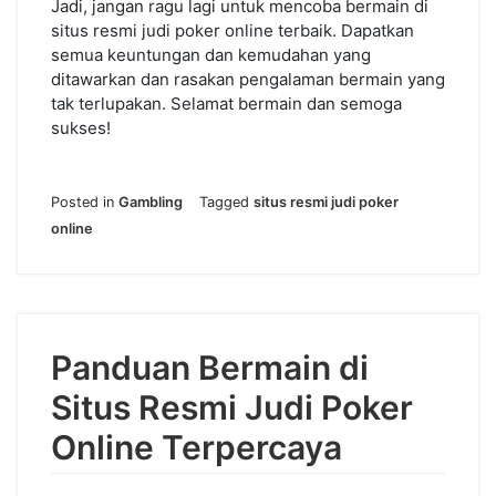
Jadi, jangan ragu lagi untuk mencoba bermain di
situs resmi judi poker online terbaik. Dapatkan
semua keuntungan dan kemudahan yang
ditawarkan dan rasakan pengalaman bermain yang
tak terlupakan. Selamat bermain dan semoga
sukses!
Posted in
Gambling
Tagged
situs resmi judi poker
online
Panduan Bermain di
Situs Resmi Judi Poker
Online Terpercaya