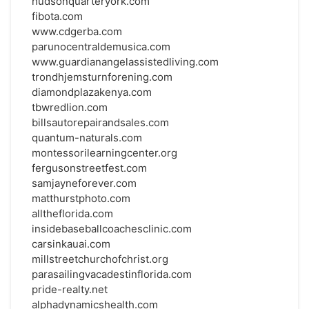
hudsonquarteryork.com
fibota.com
www.cdgerba.com
parunocentraldemusica.com
www.guardianangelassistedliving.com
trondhjemsturnforening.com
diamondplazakenya.com
tbwredlion.com
billsautorepairandsales.com
quantum-naturals.com
montessorilearningcenter.org
fergusonstreetfest.com
samjayneforever.com
matthurstphoto.com
alltheflorida.com
insidebaseballcoachesclinic.com
carsinkauai.com
millstreetchurchofchrist.org
parasailingvacadestinflorida.com
pride-realty.net
alphadynamicshealth.com