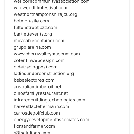
wellborncommunityassociation.com
wildwoodfilmfestival.com
westnorthamptonshirejpu.org
hotelbrasile.com
fultonstreetjazz.com
bartlettevents.org
moveablecontainer.com
grupolareina.com
www.cherryvalleymuseum.com
cotentinwebdesign.com
oldetradingpost.com
ladiesunderconstruction.org
bebeslectores.com
australiantimberoil.net
dinosfamilyrestaurant.net
infraredbuildingtechnologies.com
harvesttablehermann.com
carrosdegolfclub.com
energydevelopmentassociates.com
floraandfarmer.com
s3fsolutions.com