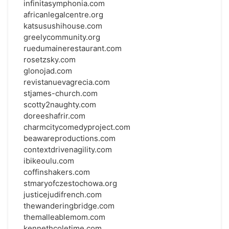
infinitasymphonia.com
africanlegalcentre.org
katsusushihouse.com
greelycommunity.org
ruedumainerestaurant.com
rosetzsky.com
glonojad.com
revistanuevagrecia.com
stjames-church.com
scotty2naughty.com
doreeshafrir.com
charmcitycomedyproject.com
beawareproductions.com
contextdrivenagility.com
ibikeoulu.com
coffinshakers.com
stmaryofczestochowa.org
justicejudifrench.com
thewanderingbridge.com
themalleablemom.com
kennethcoletime.com