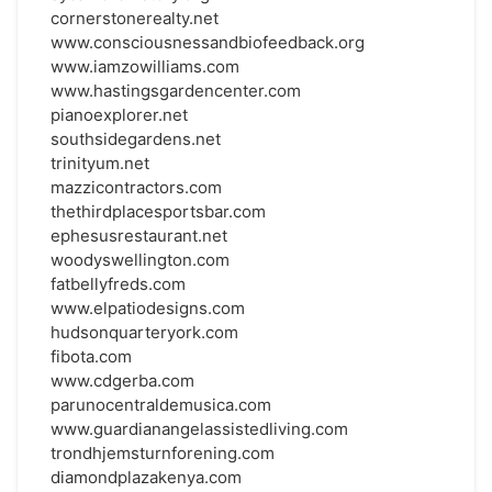
cornerstonerealty.net
www.consciousnessandbiofeedback.org
www.iamzowilliams.com
www.hastingsgardencenter.com
pianoexplorer.net
southsidegardens.net
trinityum.net
mazzicontractors.com
thethirdplacesportsbar.com
ephesusrestaurant.net
woodyswellington.com
fatbellyfreds.com
www.elpatiodesigns.com
hudsonquarteryork.com
fibota.com
www.cdgerba.com
parunocentraldemusica.com
www.guardianangelassistedliving.com
trondhjemsturnforening.com
diamondplazakenya.com