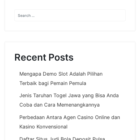
Recent Posts
Mengapa Demo Slot Adalah Pilihan
Terbaik bagi Pemain Pemula
Jenis Taruhan Togel Jawa yang Bisa Anda
Coba dan Cara Memenangkannya
Perbedaan Antara Agen Casino Online dan
Kasino Konvensional
Daftar Situs Judi Bola Deposit Pulsa