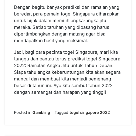
Dengan begitu banyak prediksi dan ramalan yang
beredar, para pemain togel Singapura diharapkan
untuk bijak dalam memilih angka-angka jitu
mereka. Setiap taruhan yang dipasang harus
dipertimbangkan dengan matang agar bisa
mendapatkan hasil yang maksimal.
Jadi, bagi para pecinta togel Singapura, mari kita
tunggu dan pantau terus prediksi togel Singapura
2022: Ramalan Angka Jitu untuk Tahun Depan.
Siapa tahu angka keberuntungan kita akan segera
muncul dan membuat kita menjadi pemenang
besar di tahun ini. Ayo kita sambut tahun 2022
dengan semangat dan harapan yang tinggi!
Posted in
Gambling
Tagged
togel singapore 2022