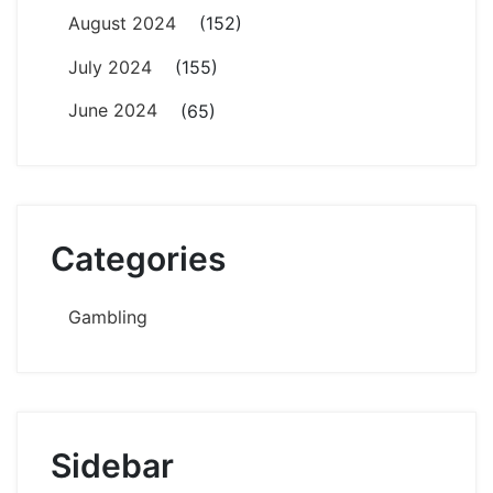
August 2024
(152)
July 2024
(155)
June 2024
(65)
Categories
Gambling
Sidebar