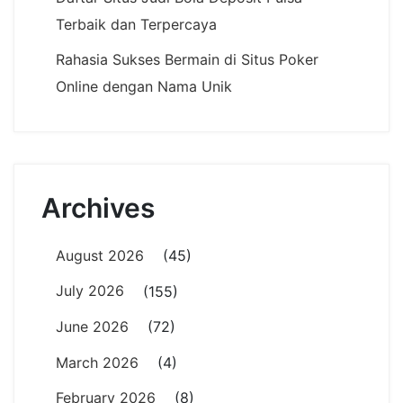
Terbaik dan Terpercaya
Rahasia Sukses Bermain di Situs Poker
Online dengan Nama Unik
Archives
August 2026
(45)
July 2026
(155)
June 2026
(72)
March 2026
(4)
February 2026
(8)