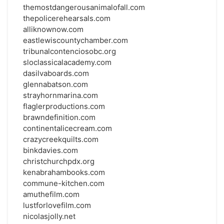
themostdangerousanimalofall.com
thepolicerehearsals.com
alliknownow.com
eastlewiscountychamber.com
tribunalcontenciosobc.org
sloclassicalacademy.com
dasilvaboards.com
glennabatson.com
strayhornmarina.com
flaglerproductions.com
brawndefinition.com
continentalicecream.com
crazycreekquilts.com
binkdavies.com
christchurchpdx.org
kenabrahambooks.com
commune-kitchen.com
amuthefilm.com
lustforlovefilm.com
nicolasjolly.net