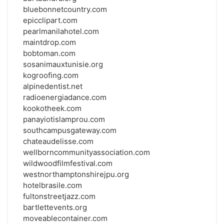
bluebonnetcountry.com
epicclipart.com
pearlmanilahotel.com
maintdrop.com
bobtoman.com
sosanimauxtunisie.org
kogroofing.com
alpinedentist.net
radioenergiadance.com
kookotheek.com
panayiotislamprou.com
southcampusgateway.com
chateaudelisse.com
wellborncommunityassociation.com
wildwoodfilmfestival.com
westnorthamptonshirejpu.org
hotelbrasile.com
fultonstreetjazz.com
bartlettevents.org
moveablecontainer.com