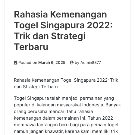
Rahasia Kemenangan
Togel Singapura 2022:
Trik dan Strategi
Terbaru
Posted on
March 6, 2025
by
Admin8877
Rahasia Kemenangan Togel Singapura 2022: Trik
dan Strategi Terbaru
Togel Singapura telah menjadi permainan yang
populer di kalangan masyarakat Indonesia. Banyak
orang berusaha mencari tahu rahasia
kemenangan dalam permainan ini. Tahun 2022
membawa tantangan baru bagi para pemain togel,
namun jangan khawatir, karena kami memiliki trik