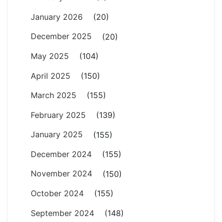
January 2026
(20)
December 2025
(20)
May 2025
(104)
April 2025
(150)
March 2025
(155)
February 2025
(139)
January 2025
(155)
December 2024
(155)
November 2024
(150)
October 2024
(155)
September 2024
(148)