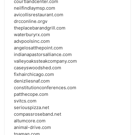
courtlandcenter.com
neilfindlaymsp.com
avicollisrestaurant.com
drcconline.org
v
theplacebarandgrill.com
waterburyrx.com
advpoolsinc.com
angelosatthepoint.com
indianapastorsalliance.com
valleyoakssteakcompany.com
caseyswoodshed.com
fixhairchicago.com
denizliesnaf.com
constitutionconferences.com
patthecope.com
svitcs.com
seriouspizza.net
compassroseband.net
altumcore.com
animal-drive.com
tnamag.com