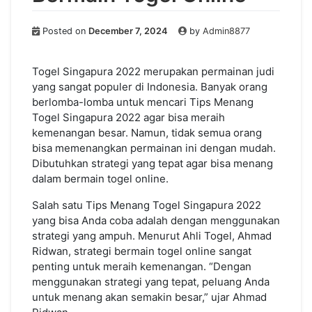
Posted on
December 7, 2024
by
Admin8877
Togel Singapura 2022 merupakan permainan judi
yang sangat populer di Indonesia. Banyak orang
berlomba-lomba untuk mencari Tips Menang
Togel Singapura 2022 agar bisa meraih
kemenangan besar. Namun, tidak semua orang
bisa memenangkan permainan ini dengan mudah.
Dibutuhkan strategi yang tepat agar bisa menang
dalam bermain togel online.
Salah satu Tips Menang Togel Singapura 2022
yang bisa Anda coba adalah dengan menggunakan
strategi yang ampuh. Menurut Ahli Togel, Ahmad
Ridwan, strategi bermain togel online sangat
penting untuk meraih kemenangan. “Dengan
menggunakan strategi yang tepat, peluang Anda
untuk menang akan semakin besar,” ujar Ahmad