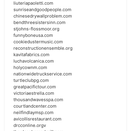
liuteriapaoletti.com
sunriseandgoodpeople.com
chinesedrywallproblem.com
bendthreesistersinn.com
stjohns-flossmoor.org
funnyboneusa.com
cookiedustermusic.com
reconstructionensemble.org
kavitafabrics.com
luchavolcanica.com
holycownm.com
nationwidetruckservice.com
turtleclubpg.com
greatpacifictour.com
victoriaestrella.com
thousandwavesspa.com
courtlandcenter.com
neilfindlaymsp.com
avicollisrestaurant.com
drcconline.org
v