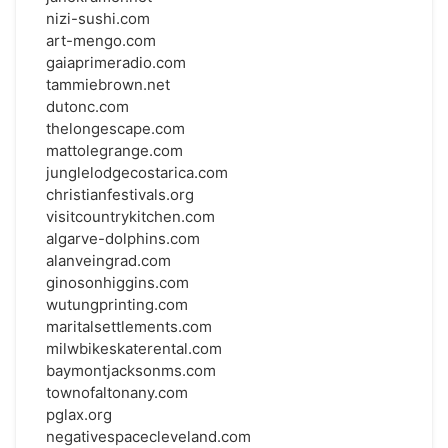
nizi-sushi.com
art-mengo.com
gaiaprimeradio.com
tammiebrown.net
dutonc.com
thelongescape.com
mattolegrange.com
junglelodgecostarica.com
christianfestivals.org
visitcountrykitchen.com
algarve-dolphins.com
alanveingrad.com
ginosonhiggins.com
wutungprinting.com
maritalsettlements.com
milwbikeskaterental.com
baymontjacksonms.com
townofaltonany.com
pglax.org
negativespacecleveland.com