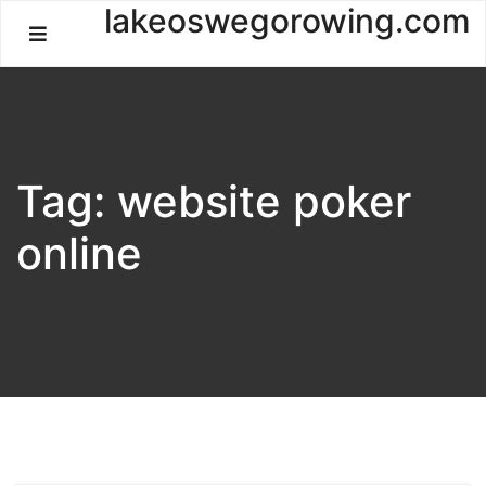
Skip
lakeoswegorowing.com
to
content
Tag:
website poker
online