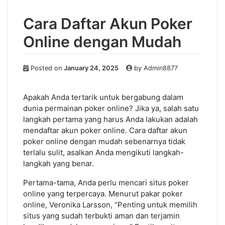
Cara Daftar Akun Poker
Online dengan Mudah
Posted on
January 24, 2025
by
Admin8877
Apakah Anda tertarik untuk bergabung dalam
dunia permainan poker online? Jika ya, salah satu
langkah pertama yang harus Anda lakukan adalah
mendaftar akun poker online. Cara daftar akun
poker online dengan mudah sebenarnya tidak
terlalu sulit, asalkan Anda mengikuti langkah-
langkah yang benar.
Pertama-tama, Anda perlu mencari situs poker
online yang terpercaya. Menurut pakar poker
online, Veronika Larsson, “Penting untuk memilih
situs yang sudah terbukti aman dan terjamin