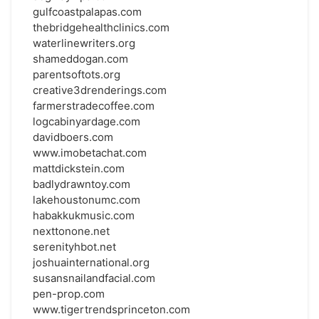
gulfcoastpalapas.com
thebridgehealthclinics.com
waterlinewriters.org
shameddogan.com
parentsoftots.org
creative3drenderings.com
farmerstradecoffee.com
logcabinyardage.com
davidboers.com
www.imobetachat.com
mattdickstein.com
badlydrawntoy.com
lakehoustonumc.com
habakkukmusic.com
nexttonone.net
serenityhbot.net
joshuainternational.org
susansnailandfacial.com
pen-prop.com
www.tigertrendsprinceton.com