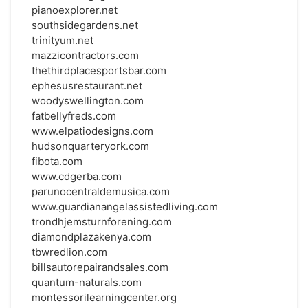
pianoexplorer.net
southsidegardens.net
trinityum.net
mazzicontractors.com
thethirdplacesportsbar.com
ephesusrestaurant.net
woodyswellington.com
fatbellyfreds.com
www.elpatiodesigns.com
hudsonquarteryork.com
fibota.com
www.cdgerba.com
parunocentraldemusica.com
www.guardianangelassistedliving.com
trondhjemsturnforening.com
diamondplazakenya.com
tbwredlion.com
billsautorepairandsales.com
quantum-naturals.com
montessorilearningcenter.org