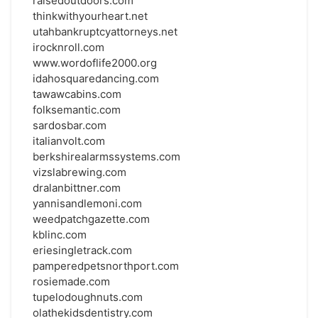
raisedoutdoors.com
thinkwithyourheart.net
utahbankruptcyattorneys.net
irocknroll.com
www.wordoflife2000.org
idahosquaredancing.com
tawawcabins.com
folksemantic.com
sardosbar.com
italianvolt.com
berkshirealarmssystems.com
vizslabrewing.com
dralanbittner.com
yannisandlemoni.com
weedpatchgazette.com
kblinc.com
eriesingletrack.com
pamperedpetsnorthport.com
rosiemade.com
tupelodoughnuts.com
olathekidsdentistry.com