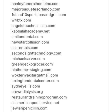
hanleyfuneralhomeinc.com
mejorpaquetesorlando.com
1stand10sportsbarandgrill.com
w4btx.com
angelstouchnaillash.com
kabbalahacademy.net
smilondental.com
newstarcollision.com
sasrentals.com
secondsighttechnology.com
michaelsarver.com
greengeckogrocer.com
hlathome-staging.com
wokteriyakitargetmall.com
lexingtondentalcenter.com
sydneyellis.com
crowndialysis.org
restauranttrainingprogram.com
allamericanpoolservice.net
jewishpenicillin.com