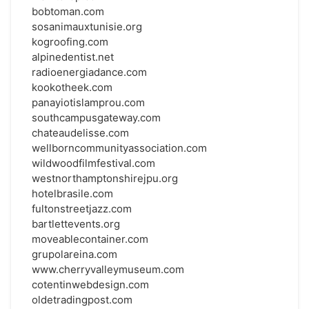
bobtoman.com
sosanimauxtunisie.org
kogroofing.com
alpinedentist.net
radioenergiadance.com
kookotheek.com
panayiotislamprou.com
southcampusgateway.com
chateaudelisse.com
wellborncommunityassociation.com
wildwoodfilmfestival.com
westnorthamptonshirejpu.org
hotelbrasile.com
fultonstreetjazz.com
bartlettevents.org
moveablecontainer.com
grupolareina.com
www.cherryvalleymuseum.com
cotentinwebdesign.com
oldetradingpost.com