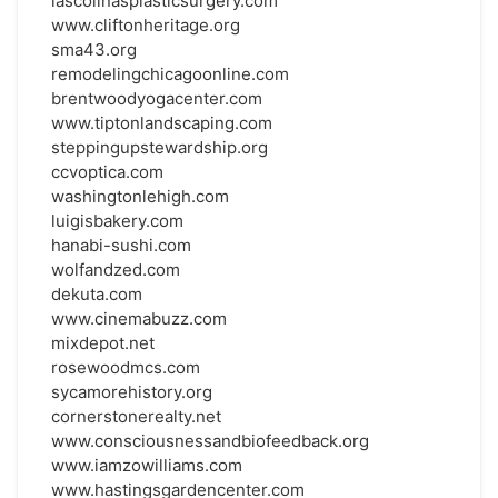
lascolinasplasticsurgery.com
www.cliftonheritage.org
sma43.org
remodelingchicagoonline.com
brentwoodyogacenter.com
www.tiptonlandscaping.com
steppingupstewardship.org
ccvoptica.com
washingtonlehigh.com
luigisbakery.com
hanabi-sushi.com
wolfandzed.com
dekuta.com
www.cinemabuzz.com
mixdepot.net
rosewoodmcs.com
sycamorehistory.org
cornerstonerealty.net
www.consciousnessandbiofeedback.org
www.iamzowilliams.com
www.hastingsgardencenter.com