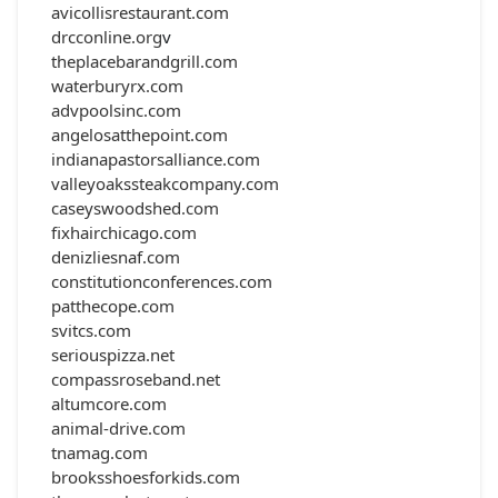
avicollisrestaurant.com
drcconline.org
v
theplacebarandgrill.com
waterburyrx.com
advpoolsinc.com
angelosatthepoint.com
indianapastorsalliance.com
valleyoakssteakcompany.com
caseyswoodshed.com
fixhairchicago.com
denizliesnaf.com
constitutionconferences.com
patthecope.com
svitcs.com
seriouspizza.net
compassroseband.net
altumcore.com
animal-drive.com
tnamag.com
brooksshoesforkids.com