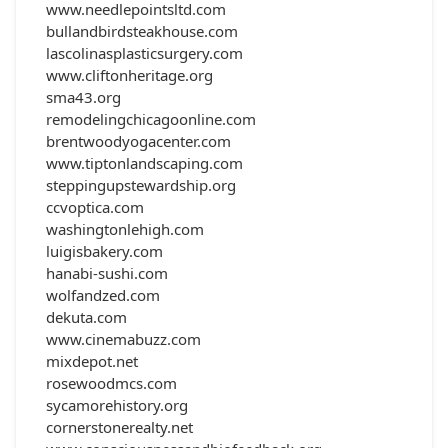
www.needlepointsltd.com
bullandbirdsteakhouse.com
lascolinasplasticsurgery.com
www.cliftonheritage.org
sma43.org
remodelingchicagoonline.com
brentwoodyogacenter.com
www.tiptonlandscaping.com
steppingupstewardship.org
ccvoptica.com
washingtonlehigh.com
luigisbakery.com
hanabi-sushi.com
wolfandzed.com
dekuta.com
www.cinemabuzz.com
mixdepot.net
rosewoodmcs.com
sycamorehistory.org
cornerstonerealty.net