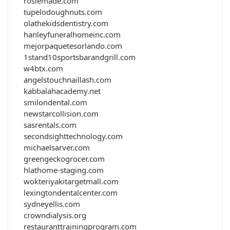
rosiemade.com
tupelodoughnuts.com
olathekidsdentistry.com
hanleyfuneralhomeinc.com
mejorpaquetesorlando.com
1stand10sportsbarandgrill.com
w4btx.com
angelstouchnaillash.com
kabbalahacademy.net
smilondental.com
newstarcollision.com
sasrentals.com
secondsighttechnology.com
michaelsarver.com
greengeckogrocer.com
hlathome-staging.com
wokteriyakitargetmall.com
lexingtondentalcenter.com
sydneyellis.com
crowndialysis.org
restauranttrainingprogram.com