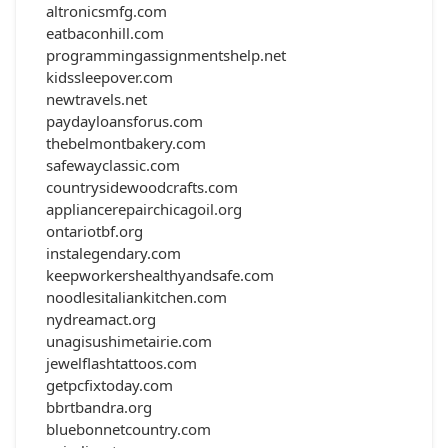
altronicsmfg.com
eatbaconhill.com
programmingassignmentshelp.net
kidssleepover.com
newtravels.net
paydayloansforus.com
thebelmontbakery.com
safewayclassic.com
countrysidewoodcrafts.com
appliancerepairchicagoil.org
ontariotbf.org
instalegendary.com
keepworkershealthyandsafe.com
noodlesitaliankitchen.com
nydreamact.org
unagisushimetairie.com
jewelflashtattoos.com
getpcfixtoday.com
bbrtbandra.org
bluebonnetcountry.com