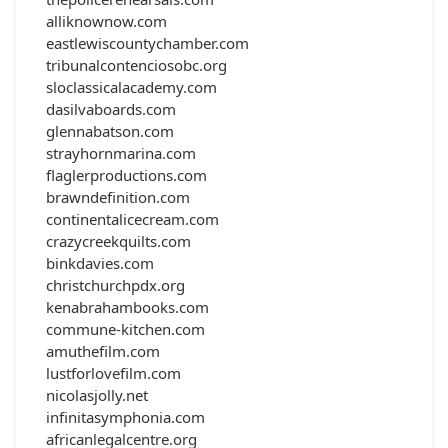
alliknownow.com
eastlewiscountychamber.com
tribunalcontenciosobc.org
sloclassicalacademy.com
dasilvaboards.com
glennabatson.com
strayhornmarina.com
flaglerproductions.com
brawndefinition.com
continentalicecream.com
crazycreekquilts.com
binkdavies.com
christchurchpdx.org
kenabrahambooks.com
commune-kitchen.com
amuthefilm.com
lustforlovefilm.com
nicolasjolly.net
infinitasymphonia.com
africanlegalcentre.org