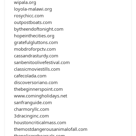
wipala.org
loyola-malawi.org
rosychicc.com
outpostboats.com
bytheendoftonight.com
hopeinthecities.org
gratefulgluttons.com
mobdroforpctv.com
cassandrasturdy.com
sanbenitoolivefestival.com
classicmoviestills.com
cafecolada.com
discoversoriano.com
thebeginnerspoint.com
www.comingholidays.net
sanfranguide.com
charmoryllc.com
3dracinginc.com
houstoncriticalmass.com
themostdangerousanimalofall.com
thepolicerehearsals.com