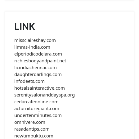
LINK
missclaireshay.com
limras-india.com
elperiodicodelara.com
richiesbodyandpaint.net
licindiachennai.com
daughterdarlings.com
infodeets.com
hotsalsainteractive.com
serenitysalonanddayspa.org
cedarcafeonline.com
acfurnituregiant.com
undertenminutes.com
omnivere.com
rasadantips.com
newtimbuktu.com