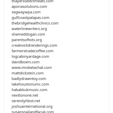
thayersselectmeats.com
aporiasolutions.com
segwaywpa.com
gulfcoastpalapas.com
thebridgehealthclinics.com
waterlinewriters.org
shameddogan.com
parentsoftots.org
creative3drenderings.com
farmerstradecoffee.com
logcabinyardage.com
davidboers.com
www.imobetachat.com
mattdickstein.com
badlydrawntoy.com
lakehoustonumc.com
habakkukmusic.com
nexttonone.net
serenityhbot.net
joshuainternational.org
susansnailandfacial.com