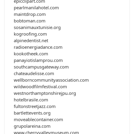
epicclipart.com
pearlmanilahotel.com
maintdrop.com
bobtoman.com
sosanimauxtunisie.org
kogroofing.com
alpinedentist.net
radioenergiadance.com
kookotheek.com
panayiotislamprou.com
southcampusgateway.com
chateaudelisse.com
wellborncommunityassociation.com
wildwoodfilmfestival.com
westnorthamptonshirejpu.org
hotelbrasile.com
fultonstreetjazz.com
bartlettevents.org
moveablecontainer.com
grupolareina.com
www.cherryvalleymuseum.com