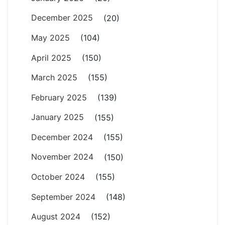
December 2025
(20)
May 2025
(104)
April 2025
(150)
March 2025
(155)
February 2025
(139)
January 2025
(155)
December 2024
(155)
November 2024
(150)
October 2024
(155)
September 2024
(148)
August 2024
(152)