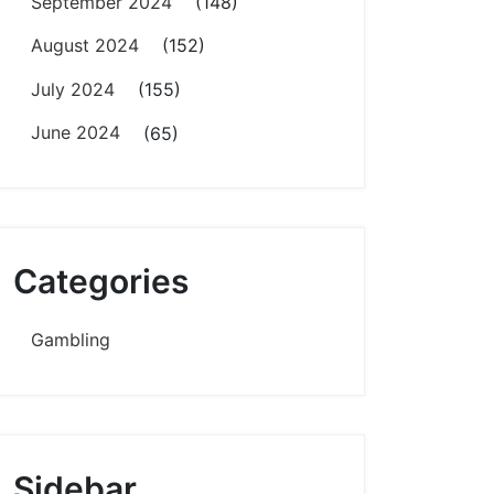
September 2024
(148)
August 2024
(152)
July 2024
(155)
June 2024
(65)
Categories
Gambling
Sidebar