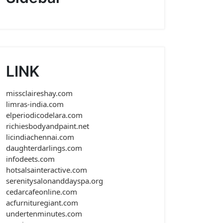
LINK
missclaireshay.com
limras-india.com
elperiodicodelara.com
richiesbodyandpaint.net
licindiachennai.com
daughterdarlings.com
infodeets.com
hotsalsainteractive.com
serenitysalonanddayspa.org
cedarcafeonline.com
acfurnituregiant.com
undertenminutes.com