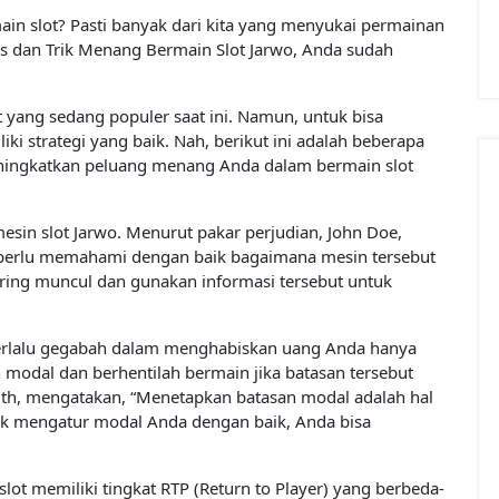
ain slot? Pasti banyak dari kita yang menyukai permainan
ips dan Trik Menang Bermain Slot Jarwo, Anda sudah
 yang sedang populer saat ini. Namun, untuk bisa
i strategi yang baik. Nah, berikut ini adalah beberapa
eningkatkan peluang menang Anda dalam bermain slot
sin slot Jarwo. Menurut pakar perjudian, John Doe,
 perlu memahami dengan baik bagaimana mesin tersebut
ering muncul dan gunakan informasi tersebut untuk
terlalu gegabah dalam menghabiskan uang Anda hanya
 modal dan berhentilah bermain jika batasan tersebut
Smith, mengatakan, “Menetapkan batasan modal adalah hal
dak mengatur modal Anda dengan baik, Anda bisa
 slot memiliki tingkat RTP (Return to Player) yang berbeda-