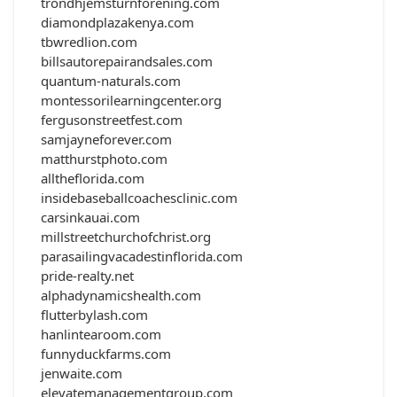
trondhjemsturnforening.com
diamondplazakenya.com
tbwredlion.com
billsautorepairandsales.com
quantum-naturals.com
montessorilearningcenter.org
fergusonstreetfest.com
samjayneforever.com
matthurstphoto.com
alltheflorida.com
insidebaseballcoachesclinic.com
carsinkauai.com
millstreetchurchofchrist.org
parasailingvacadestinflorida.com
pride-realty.net
alphadynamicshealth.com
flutterbylash.com
hanlintearoom.com
funnyduckfarms.com
jenwaite.com
elevatemanagementgroup.com