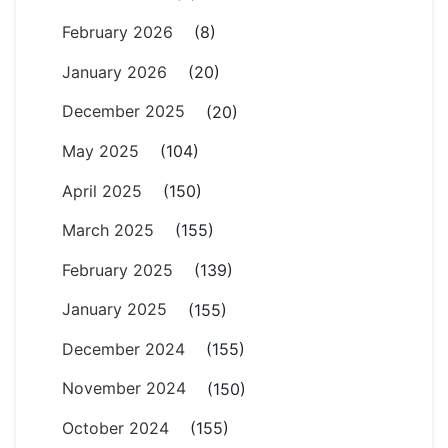
February 2026
(8)
January 2026
(20)
December 2025
(20)
May 2025
(104)
April 2025
(150)
March 2025
(155)
February 2025
(139)
January 2025
(155)
December 2024
(155)
November 2024
(150)
October 2024
(155)