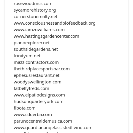
rosewoodmcs.com
sycamorehistory.org
cornerstonerealty.net
www.consciousnessandbiofeedback.org
www.iamzowilliams.com
www.hastingsgardencenter.com
pianoexplorer.net
southsidegardens.net
trinityum.net
mazzicontractors.com
thethirdplacesportsbar.com
ephesusrestaurant.net
woodyswellington.com
fatbellyfreds.com
www.elpatiodesigns.com
hudsonquarteryork.com
fibota.com
www.cdgerba.com
parunocentraldemusica.com
www.guardianangelassistedliving.com