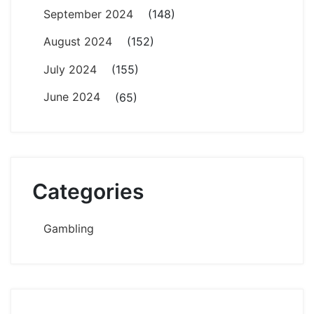
September 2024
(148)
August 2024
(152)
July 2024
(155)
June 2024
(65)
Categories
Gambling