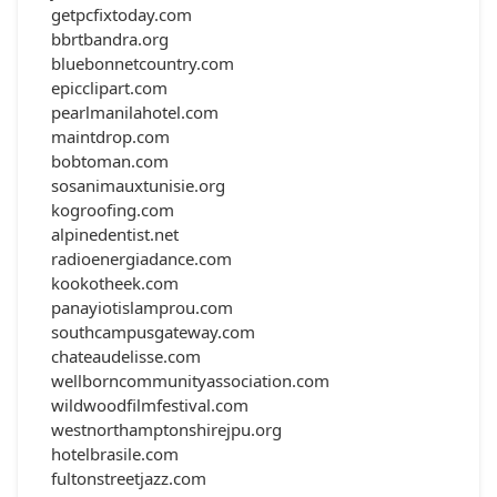
getpcfixtoday.com
bbrtbandra.org
bluebonnetcountry.com
epicclipart.com
pearlmanilahotel.com
maintdrop.com
bobtoman.com
sosanimauxtunisie.org
kogroofing.com
alpinedentist.net
radioenergiadance.com
kookotheek.com
panayiotislamprou.com
southcampusgateway.com
chateaudelisse.com
wellborncommunityassociation.com
wildwoodfilmfestival.com
westnorthamptonshirejpu.org
hotelbrasile.com
fultonstreetjazz.com