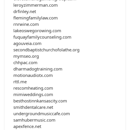
leroyzimmerman.com
drfinley.net
flemingfamilylaw.com
rnrwine.com
lakeoswegorowing.com
fuquayfamilycounseling.com
agouveia.com
secondbaptistchurchofolathe.org
mymseo.org
chhpac.com
dharmadogtraining.com
motionaudiotx.com
rttl.me
rescomheating.com
mimiweddings.com
besthostinnkansascity.com
smithdentalcare.net
undergroundmusiccafe.com
samhubermusic.com
apexfence.net