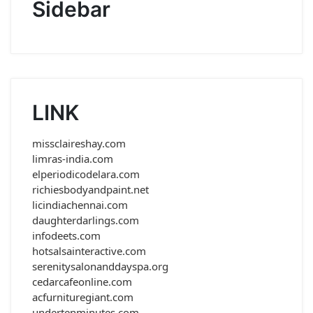
Sidebar
LINK
missclaireshay.com
limras-india.com
elperiodicodelara.com
richiesbodyandpaint.net
licindiachennai.com
daughterdarlings.com
infodeets.com
hotsalsainteractive.com
serenitysalonanddayspa.org
cedarcafeonline.com
acfurnituregiant.com
undertenminutes.com