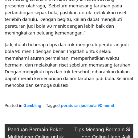
presenter olahraga, “Sebelum memasang taruhan pada
pertandingan sepak bola, pastikan untuk melakukan riset
terlebih dahulu. Dengan begitu, kalian dapat mengikuti
peraturan judi bola 90 menit dengan lebih baik dan
meningkatkan peluang kemenangan.”
Jadi, itulah beberapa tips dan trik mengikuti peraturan judi
bola 90 menit dengan benar. Ingatlah untuk selalu
memahami aturan permainan, memperhatikan waktu
bermain, dan melakukan riset sebelum memasang taruhan.
Dengan mengikuti tips dan trik tersebut, diharapkan kalian
dapat meraih kemenangan dalam taruhan judi bola. Selamat
mencoba dan semoga sukses!
Posted in
Gambling
Tagged
peraturan judi bola 90 menit
Post
Panduan Bermain Poker
Tips Menang Bermain Si
Multiplayer Online untuk
cbo Online Uang Asli