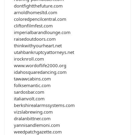
dontfightthefuture.com
arnoldhomesltd.com
coloredpencilcentral.com
cliftonfilmfest.com
imperialbarandlounge.com
raisedoutdoors.com
thinkwithyourheart.net
utahbankruptcyattorneys.net
irocknroll.com
www.wordoflife2000.org
idahosquaredancing.com
tawawcabins.com
folksemantic.com
sardosbar.com
italianvolt.com
berkshirealarmssystems.com
vizslabrewing.com
dralanbittner.com
yannisandlemoni.com
weedpatchgazette.com