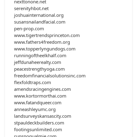
nexttonone.net
serenityhbot.net
joshuainternational.org
susansnailandfacial.com
pen-prop.com
www.tigertrendsprinceton.com
www.fathers4freedom.org
www.topperlyngundogs.com
runningoftheelkhalf.com
jeffdunaheerealty.com
peacestrengthyoga.com
freedomfinancialsolutionsinc.com
flexfoldtraps.com
amendsracingengines.com
www.kortormorthai.com
www.fatandqueer.com
anneashleyumc.org
landsurveyskansascity.com
stpauldeckbuilders.com
footingsunlimited.com
runsnoqualmie.com