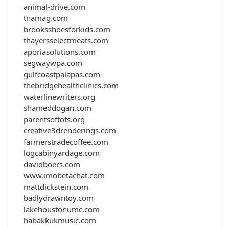
animal-drive.com
tnamag.com
brooksshoesforkids.com
thayersselectmeats.com
aporiasolutions.com
segwaywpa.com
gulfcoastpalapas.com
thebridgehealthclinics.com
waterlinewriters.org
shameddogan.com
parentsoftots.org
creative3drenderings.com
farmerstradecoffee.com
logcabinyardage.com
davidboers.com
www.imobetachat.com
mattdickstein.com
badlydrawntoy.com
lakehoustonumc.com
habakkukmusic.com