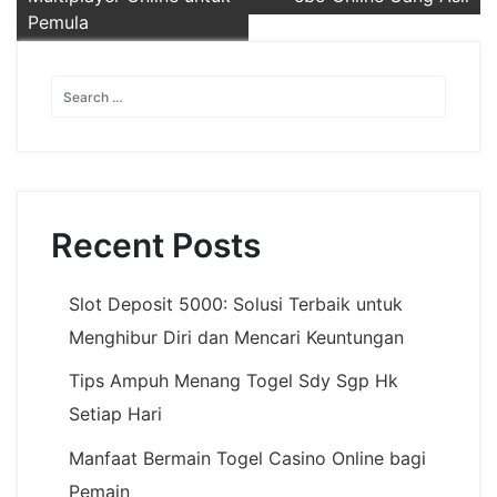
navigation
Pemula
Recent Posts
Slot Deposit 5000: Solusi Terbaik untuk
Menghibur Diri dan Mencari Keuntungan
Tips Ampuh Menang Togel Sdy Sgp Hk
Setiap Hari
Manfaat Bermain Togel Casino Online bagi
Pemain