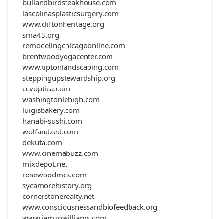
bullandbirdsteakhouse.com
lascolinasplasticsurgery.com
www.cliftonheritage.org
sma43.org
remodelingchicagoonline.com
brentwoodyogacenter.com
www.tiptonlandscaping.com
steppingupstewardship.org
ccvoptica.com
washingtonlehigh.com
luigisbakery.com
hanabi-sushi.com
wolfandzed.com
dekuta.com
www.cinemabuzz.com
mixdepot.net
rosewoodmcs.com
sycamorehistory.org
cornerstonerealty.net
www.consciousnessandbiofeedback.org
www.iamzowilliams.com