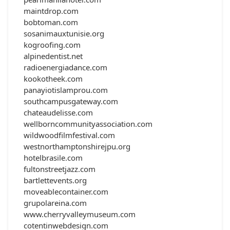
maintdrop.com
bobtoman.com
sosanimauxtunisie.org
kogroofing.com
alpinedentist.net
radioenergiadance.com
kookotheek.com
panayiotislamprou.com
southcampusgateway.com
chateaudelisse.com
wellborncommunityassociation.com
wildwoodfilmfestival.com
westnorthamptonshirejpu.org
hotelbrasile.com
fultonstreetjazz.com
bartlettevents.org
moveablecontainer.com
grupolareina.com
www.cherryvalleymuseum.com
cotentinwebdesign.com