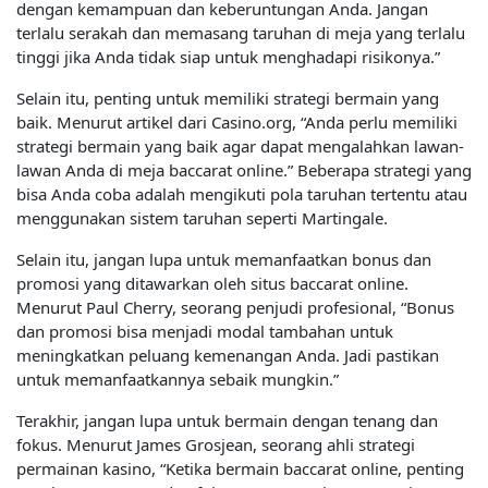
dengan kemampuan dan keberuntungan Anda. Jangan
terlalu serakah dan memasang taruhan di meja yang terlalu
tinggi jika Anda tidak siap untuk menghadapi risikonya.”
Selain itu, penting untuk memiliki strategi bermain yang
baik. Menurut artikel dari Casino.org, “Anda perlu memiliki
strategi bermain yang baik agar dapat mengalahkan lawan-
lawan Anda di meja baccarat online.” Beberapa strategi yang
bisa Anda coba adalah mengikuti pola taruhan tertentu atau
menggunakan sistem taruhan seperti Martingale.
Selain itu, jangan lupa untuk memanfaatkan bonus dan
promosi yang ditawarkan oleh situs baccarat online.
Menurut Paul Cherry, seorang penjudi profesional, “Bonus
dan promosi bisa menjadi modal tambahan untuk
meningkatkan peluang kemenangan Anda. Jadi pastikan
untuk memanfaatkannya sebaik mungkin.”
Terakhir, jangan lupa untuk bermain dengan tenang dan
fokus. Menurut James Grosjean, seorang ahli strategi
permainan kasino, “Ketika bermain baccarat online, penting