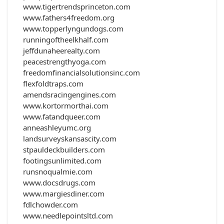
www.tigertrendsprinceton.com
www.fathers4freedom.org
www.topperlyngundogs.com
runningoftheelkhalf.com
jeffdunaheerealty.com
peacestrengthyoga.com
freedomfinancialsolutionsinc.com
flexfoldtraps.com
amendsracingengines.com
www.kortormorthai.com
www.fatandqueer.com
anneashleyumc.org
landsurveyskansascity.com
stpauldeckbuilders.com
footingsunlimited.com
runsnoqualmie.com
www.docsdrugs.com
www.margiesdiner.com
fdlchowder.com
www.needlepointsltd.com