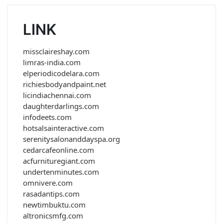
LINK
missclaireshay.com
limras-india.com
elperiodicodelara.com
richiesbodyandpaint.net
licindiachennai.com
daughterdarlings.com
infodeets.com
hotsalsainteractive.com
serenitysalonanddayspa.org
cedarcafeonline.com
acfurnituregiant.com
undertenminutes.com
omnivere.com
rasadantips.com
newtimbuktu.com
altronicsmfg.com