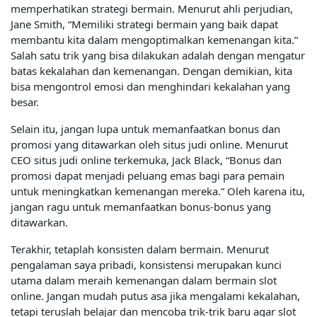
memperhatikan strategi bermain. Menurut ahli perjudian,
Jane Smith, “Memiliki strategi bermain yang baik dapat
membantu kita dalam mengoptimalkan kemenangan kita.”
Salah satu trik yang bisa dilakukan adalah dengan mengatur
batas kekalahan dan kemenangan. Dengan demikian, kita
bisa mengontrol emosi dan menghindari kekalahan yang
besar.
Selain itu, jangan lupa untuk memanfaatkan bonus dan
promosi yang ditawarkan oleh situs judi online. Menurut
CEO situs judi online terkemuka, Jack Black, “Bonus dan
promosi dapat menjadi peluang emas bagi para pemain
untuk meningkatkan kemenangan mereka.” Oleh karena itu,
jangan ragu untuk memanfaatkan bonus-bonus yang
ditawarkan.
Terakhir, tetaplah konsisten dalam bermain. Menurut
pengalaman saya pribadi, konsistensi merupakan kunci
utama dalam meraih kemenangan dalam bermain slot
online. Jangan mudah putus asa jika mengalami kekalahan,
tetapi teruslah belajar dan mencoba trik-trik baru agar slot