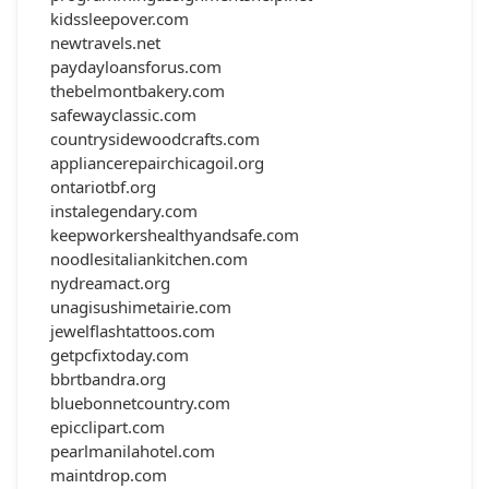
kidssleepover.com
newtravels.net
paydayloansforus.com
thebelmontbakery.com
safewayclassic.com
countrysidewoodcrafts.com
appliancerepairchicagoil.org
ontariotbf.org
instalegendary.com
keepworkershealthyandsafe.com
noodlesitaliankitchen.com
nydreamact.org
unagisushimetairie.com
jewelflashtattoos.com
getpcfixtoday.com
bbrtbandra.org
bluebonnetcountry.com
epicclipart.com
pearlmanilahotel.com
maintdrop.com