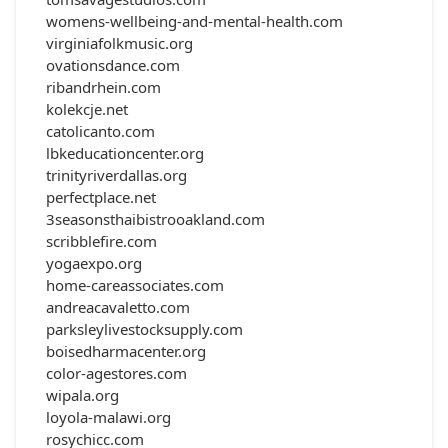
womens-wellbeing-and-mental-health.com
virginiafolkmusic.org
ovationsdance.com
ribandrhein.com
kolekcje.net
catolicanto.com
lbkeducationcenter.org
trinityriverdallas.org
perfectplace.net
3seasonsthaibistrooakland.com
scribblefire.com
yogaexpo.org
home-careassociates.com
andreacavaletto.com
parksleylivestocksupply.com
boisedharmacenter.org
color-agestores.com
wipala.org
loyola-malawi.org
rosychicc.com