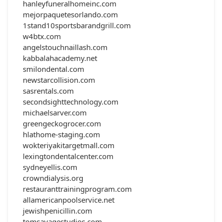
hanleyfuneralhomeinc.com
mejorpaquetesorlando.com
1stand10sportsbarandgrill.com
w4btx.com
angelstouchnaillash.com
kabbalahacademy.net
smilondental.com
newstarcollision.com
sasrentals.com
secondsighttechnology.com
michaelsarver.com
greengeckogrocer.com
hlathome-staging.com
wokteriyakitargetmall.com
lexingtondentalcenter.com
sydneyellis.com
crowndialysis.org
restauranttrainingprogram.com
allamericanpoolservice.net
jewishpenicillin.com
tomsavagestudios.com