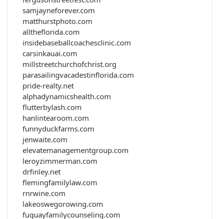
samjayneforever.com
matthurstphoto.com
alltheflorida.com
insidebaseballcoachesclinic.com
carsinkauai.com
millstreetchurchofchrist.org
parasailingvacadestinflorida.com
pride-realty.net
alphadynamicshealth.com
flutterbylash.com
hanlintearoom.com
funnyduckfarms.com
jenwaite.com
elevatemanagementgroup.com
leroyzimmerman.com
drfinley.net
flemingfamilylaw.com
rnrwine.com
lakeoswegorowing.com
fuquayfamilycounseling.com