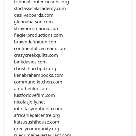
tribunalcontenciosobc.org
sloclassicalacademy.com
dasilvaboards.com
glennabatson.com
strayhornmarina.com
flaglerproductions.com
brawndefinition.com
continentalicecream.com
crazycreekquilts.com
binkdavies.com
christchurchpdx.org
kenabrahambooks.com
commune-kitchen.com
amuthefilm.com
lustforlovefilm.com
nicolasjolly.net
infinitasymphonia.com
africanlegalcentre.org
katsusushihouse.com
greelycommunity.org
ruedumainerestaurant.com