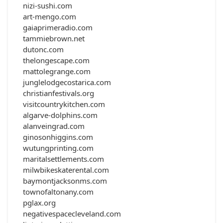
nizi-sushi.com
art-mengo.com
gaiaprimeradio.com
tammiebrown.net
dutonc.com
thelongescape.com
mattolegrange.com
junglelodgecostarica.com
christianfestivals.org
visitcountrykitchen.com
algarve-dolphins.com
alanveingrad.com
ginosonhiggins.com
wutungprinting.com
maritalsettlements.com
milwbikeskaterental.com
baymontjacksonms.com
townofaltonany.com
pglax.org
negativespacecleveland.com