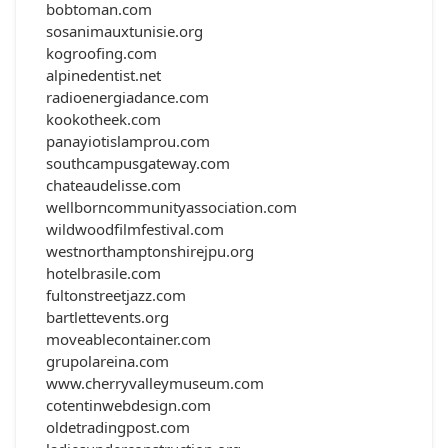
bobtoman.com
sosanimauxtunisie.org
kogroofing.com
alpinedentist.net
radioenergiadance.com
kookotheek.com
panayiotislamprou.com
southcampusgateway.com
chateaudelisse.com
wellborncommunityassociation.com
wildwoodfilmfestival.com
westnorthamptonshirejpu.org
hotelbrasile.com
fultonstreetjazz.com
bartlettevents.org
moveablecontainer.com
grupolareina.com
www.cherryvalleymuseum.com
cotentinwebdesign.com
oldetradingpost.com