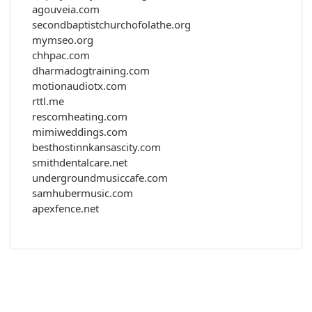
agouveia.com
secondbaptistchurchofolathe.org
mymseo.org
chhpac.com
dharmadogtraining.com
motionaudiotx.com
rttl.me
rescomheating.com
mimiweddings.com
besthostinnkansascity.com
smithdentalcare.net
undergroundmusiccafe.com
samhubermusic.com
apexfence.net