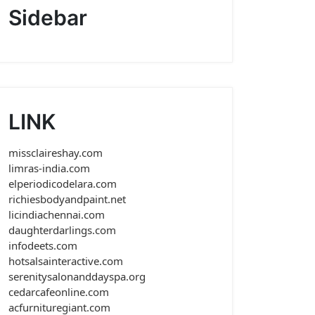
Sidebar
LINK
missclaireshay.com
limras-india.com
elperiodicodelara.com
richiesbodyandpaint.net
licindiachennai.com
daughterdarlings.com
infodeets.com
hotsalsainteractive.com
serenitysalonanddayspa.org
cedarcafeonline.com
acfurnituregiant.com