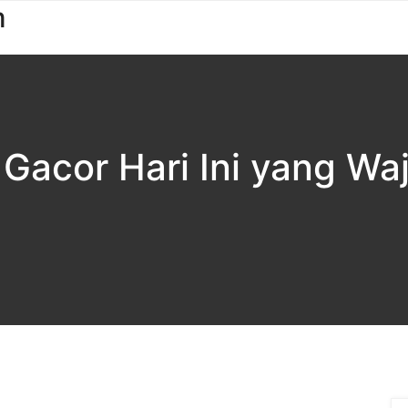
m
 Gacor Hari Ini yang Wa