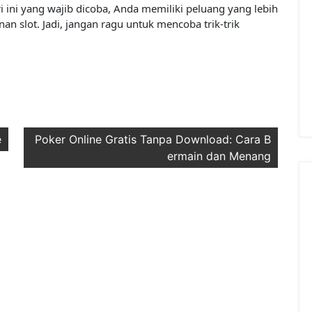
 ini yang wajib dicoba, Anda memiliki peluang yang lebih
 slot. Jadi, jangan ragu untuk mencoba trik-trik
e
Poker Online Gratis Tanpa Download: Cara B
ermain dan Menang