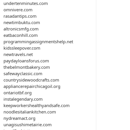
undertenminutes.com
omnivere.com
rasadantips.com
newtimbuktu.com
altronicsmfg.com
eatbaconhill.com
programmingassignmentshelp.net
kidssleepover.com
newtravels.net
paydayloansforus.com
thebelmontbakery.com
safewayclassic.com
countrysidewoodcrafts.com
appliancerepairchicagoil.org
ontariotbf.org
instalegendary.com
keepworkershealthyandsafe.com
noodlesitaliankitchen.com
nydreamact.org
unagisushimetairie.com