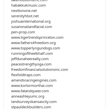
habakkukmusic.com
nexttonone.net
serenityhbot.net
joshuainternational.org
susansnailandfacial.com
pen-prop.com
www.tigertrendsprinceton.com
www.fathers4freedom.org
www.topperlyngundogs.com
runningoftheelkhalf.com
jeffdunaheerealty.com
peacestrengthyoga.com
freedomfinancialsolutionsinc.com
flexfoldtraps.com
amendsracingengines.com
www.kortormorthai.com
www.fatandqueer.com
anneashleyumc.org
landsurveyskansascity.com
stpauldeckbuilders.com