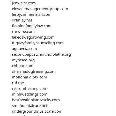
jenwaite.com
elevatemanagementgroup.com
leroyzimmerman.com
drfinley.net
flemingfamilylaw.com
rnrwine.com
lakeoswegorowing.com
fuquayfamilycounseling.com
agouveia.com
secondbaptistchurchofolathe.org
mymseo.org
chhpac.com
dharmadogtraining.com
motionaudiotx.com
rttl.me
rescomheating.com
mimiweddings.com
besthostinnkansascity.com
smithdentalcare.net
undergroundmusiccafe.com