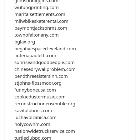
ginosonhiggins.com
wutungprinting.com
maritalsettlements.com
milwbikeskaterental.com
baymontjacksonms.com
townofaltonany.com
pglax.org
negativespacecleveland.com
liuteriapaoletti.com
sunriseandgoodpeople.com
chinesedrywallproblem.com
bendthreesistersinn.com
stjohns-flossmoor.org
funnyboneusa.com
cookiedustermusic.com
reconstructionensemble.org
kavitafabrics.com
luchavolcanica.com
holycownm.com
nationwidetruckservice.com
turtleclubpg.com