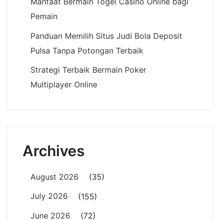
Manfaat Bermain Togel Casino Online bagi
Pemain
Panduan Memilih Situs Judi Bola Deposit
Pulsa Tanpa Potongan Terbaik
Strategi Terbaik Bermain Poker
Multiplayer Online
Archives
August 2026
(35)
July 2026
(155)
June 2026
(72)