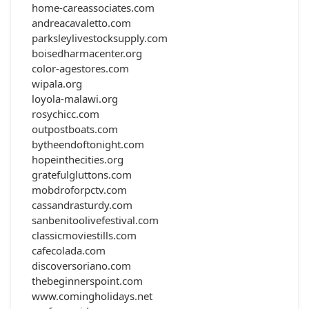
home-careassociates.com
andreacavaletto.com
parksleylivestocksupply.com
boisedharmacenter.org
color-agestores.com
wipala.org
loyola-malawi.org
rosychicc.com
outpostboats.com
bytheendoftonight.com
hopeinthecities.org
gratefulgluttons.com
mobdroforpctv.com
cassandrasturdy.com
sanbenitoolivefestival.com
classicmoviestills.com
cafecolada.com
discoversoriano.com
thebeginnerspoint.com
www.comingholidays.net