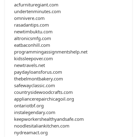
acfurnituregiant.com
undertenminutes.com
omnivere.com
rasadantips.com
newtimbuktu.com
altronicsmfg.com
eatbaconhill.com
programmingassignmentshelp.net
kidssleepover.com
newtravels.net
paydayloansforus.com
thebelmontbakery.com
safewayclassic.com
countrysidewoodcrafts.com
appliancerepairchicagoil.org
ontariotbf.org
instalegendary.com
keepworkershealthyandsafe.com
noodlesitaliankitchen.com
nydreamact.org