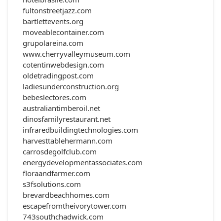
fultonstreetjazz.com
bartlettevents.org
moveablecontainer.com
grupolareina.com
www.cherryvalleymuseum.com
cotentinwebdesign.com
oldetradingpost.com
ladiesunderconstruction.org
bebeslectores.com
australiantimberoil.net
dinosfamilyrestaurant.net
infraredbuildingtechnologies.com
harvesttablehermann.com
carrosdegolfclub.com
energydevelopmentassociates.com
floraandfarmer.com
s3fsolutions.com
brevardbeachhomes.com
escapefromtheivorytower.com
743southchadwick.com