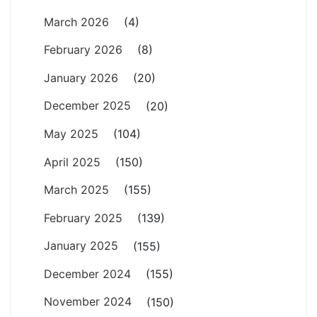
March 2026
(4)
February 2026
(8)
January 2026
(20)
December 2025
(20)
May 2025
(104)
April 2025
(150)
March 2025
(155)
February 2025
(139)
January 2025
(155)
December 2024
(155)
November 2024
(150)