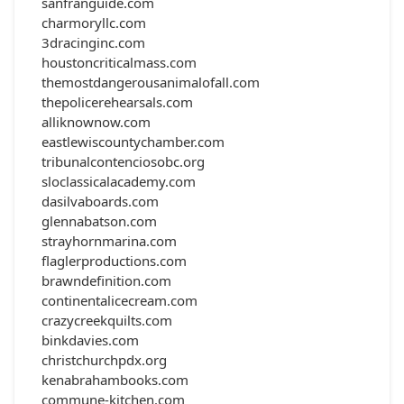
sanfranguide.com
charmoryllc.com
3dracinginc.com
houstoncriticalmass.com
themostdangerousanimalofall.com
thepolicerehearsals.com
alliknownow.com
eastlewiscountychamber.com
tribunalcontenciosobc.org
sloclassicalacademy.com
dasilvaboards.com
glennabatson.com
strayhornmarina.com
flaglerproductions.com
brawndefinition.com
continentalicecream.com
crazycreekquilts.com
binkdavies.com
christchurchpdx.org
kenabrahambooks.com
commune-kitchen.com