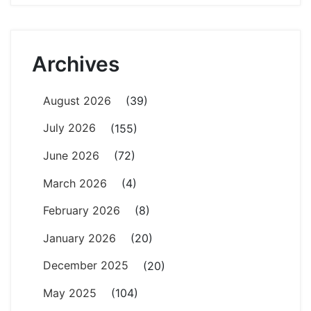
Archives
August 2026
(39)
July 2026
(155)
June 2026
(72)
March 2026
(4)
February 2026
(8)
January 2026
(20)
December 2025
(20)
May 2025
(104)