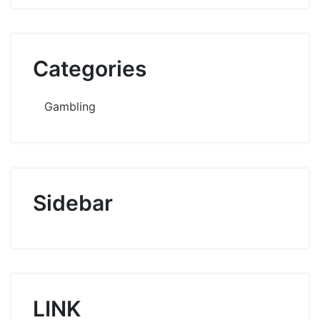
Categories
Gambling
Sidebar
LINK