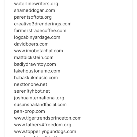
waterlinewriters.org
shameddogan.com
parentsoftots.org
creative3drenderings.com
farmerstradecoffee.com
logcabinyardage.com
davidboers.com
www.imobetachat.com
mattdickstein.com
badlydrawntoy.com
lakehoustonumc.com
habakkukmusic.com
nexttonone.net
serenityhbot.net
joshuainternational.org
susansnailandfacial.com
pen-prop.com
www.tigertrendsprinceton.com
www.fathers4freedom.org
www.topperlyngundogs.com