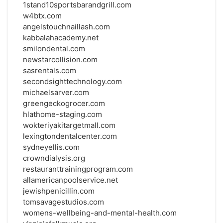
1stand10sportsbarandgrill.com
w4btx.com
angelstouchnaillash.com
kabbalahacademy.net
smilondental.com
newstarcollision.com
sasrentals.com
secondsighttechnology.com
michaelsarver.com
greengeckogrocer.com
hlathome-staging.com
wokteriyakitargetmall.com
lexingtondentalcenter.com
sydneyellis.com
crowndialysis.org
restauranttrainingprogram.com
allamericanpoolservice.net
jewishpenicillin.com
tomsavagestudios.com
womens-wellbeing-and-mental-health.com