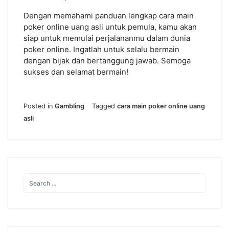
Dengan memahami panduan lengkap cara main
poker online uang asli untuk pemula, kamu akan
siap untuk memulai perjalananmu dalam dunia
poker online. Ingatlah untuk selalu bermain
dengan bijak dan bertanggung jawab. Semoga
sukses dan selamat bermain!
Posted in
Gambling
Tagged
cara main poker online uang
asli