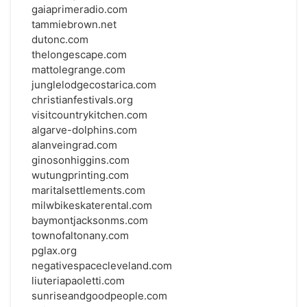
gaiaprimeradio.com
tammiebrown.net
dutonc.com
thelongescape.com
mattolegrange.com
junglelodgecostarica.com
christianfestivals.org
visitcountrykitchen.com
algarve-dolphins.com
alanveingrad.com
ginosonhiggins.com
wutungprinting.com
maritalsettlements.com
milwbikeskaterental.com
baymontjacksonms.com
townofaltonany.com
pglax.org
negativespacecleveland.com
liuteriapaoletti.com
sunriseandgoodpeople.com