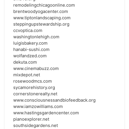
remodelingchicagoonline.com
brentwoodyogacenter.com
www.tiptonlandscaping.com
steppingupstewardship.org
ccvoptica.com
washingtonlehigh.com
luigisbakery.com
hanabi-sushi.com
wolfandzed.com
dekuta.com
www.cinemabuzz.com
mixdepot.net
rosewoodmcs.com
sycamorehistory.org
cornerstonerealty.net
www.consciousnessandbiofeedback.org
www.iamzowilliams.com
www.hastingsgardencenter.com
pianoexplorer.net
southsidegardens.net