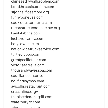
chinesedrywallproblem.com
bendthreesistersinn.com
stjohns-flossmoor.org
funnyboneusa.com
cookiedustermusic.com
reconstructionensemble.org
kavitafabrics.com
luchavolcanica.com
holycownm.com
nationwidetruckservice.com
turtleclubpg.com
greatpacifictour.com
victoriaestrella.com
thousandwavesspa.com
courtlandcenter.com
neilfindlaymsp.com
avicollisrestaurant.com
drcconline.org
v
theplacebarandgrill.com
waterburyrx.com
advpoolsinc.com