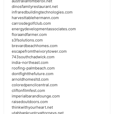
australiantimberoil.net
dinosfamilyrestaurant.net
infraredbuildingtechnologies.com
harvesttablehermann.com
carrosdegolfclub.com
energydevelopmentassociates.com
floraandfarmer.com
s3fsolutions.com
brevardbeachhomes.com
escapefromtheivorytower.com
743southchadwick.com
india-northeast.com
roofing-palmbeach.com
dontfightthefuture.com
arnoldhomesltd.com
coloredpencilcentral.com
cliftonfilmfest.com
imperialbarandlounge.com
raisedoutdoors.com
thinkwithyourheart.net
utahbankruptcyattorneys.net