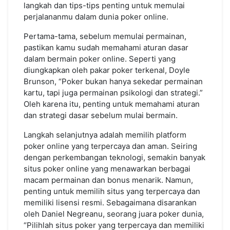
langkah dan tips-tips penting untuk memulai
perjalananmu dalam dunia poker online.
Pertama-tama, sebelum memulai permainan,
pastikan kamu sudah memahami aturan dasar
dalam bermain poker online. Seperti yang
diungkapkan oleh pakar poker terkenal, Doyle
Brunson, “Poker bukan hanya sekedar permainan
kartu, tapi juga permainan psikologi dan strategi.”
Oleh karena itu, penting untuk memahami aturan
dan strategi dasar sebelum mulai bermain.
Langkah selanjutnya adalah memilih platform
poker online yang terpercaya dan aman. Seiring
dengan perkembangan teknologi, semakin banyak
situs poker online yang menawarkan berbagai
macam permainan dan bonus menarik. Namun,
penting untuk memilih situs yang terpercaya dan
memiliki lisensi resmi. Sebagaimana disarankan
oleh Daniel Negreanu, seorang juara poker dunia,
“Pilihlah situs poker yang terpercaya dan memiliki