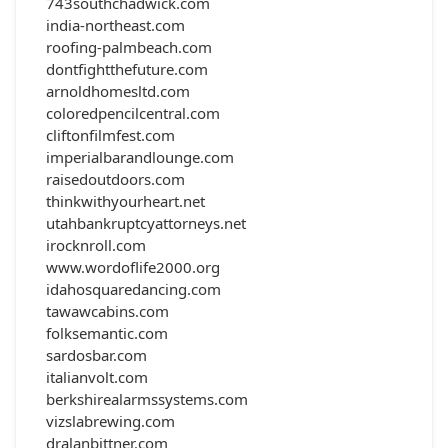
743southchadwick.com
india-northeast.com
roofing-palmbeach.com
dontfightthefuture.com
arnoldhomesltd.com
coloredpencilcentral.com
cliftonfilmfest.com
imperialbarandlounge.com
raisedoutdoors.com
thinkwithyourheart.net
utahbankruptcyattorneys.net
irocknroll.com
www.wordoflife2000.org
idahosquaredancing.com
tawawcabins.com
folksemantic.com
sardosbar.com
italianvolt.com
berkshirealarmssystems.com
vizslabrewing.com
dralanbittner.com