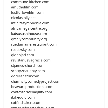
commune-kitchen.com
amuthefilm.com
lustforlovefilm.com
nicolasjolly.net
infinitasymphonia.com
africanlegalcentre.org
katsusushihouse.com
greelycommunity.org
ruedumainerestaurant.com
rosetzsky.com
glonojad.com
revistanuevagrecia.com
stjames-church.com
scotty2naughty.com
doreeshafrir.com
charmcitycomedyproject.com
beawareproductions.com
contextdrivenagility.com
ibikeoulu.com
coffinshakers.com
stmaryofczestochowa.org