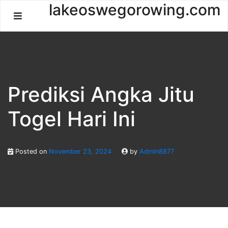
Skip
lakeoswegorowing.com
to
content
Prediksi Angka Jitu
Togel Hari Ini
Posted on
November 23, 2024
by
Admin8877