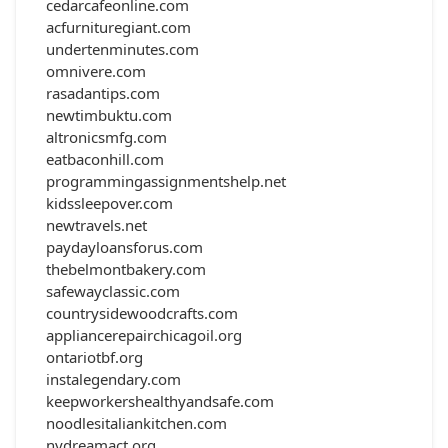
cedarcafeonline.com
acfurnituregiant.com
undertenminutes.com
omnivere.com
rasadantips.com
newtimbuktu.com
altronicsmfg.com
eatbaconhill.com
programmingassignmentshelp.net
kidssleepover.com
newtravels.net
paydayloansforus.com
thebelmontbakery.com
safewayclassic.com
countrysidewoodcrafts.com
appliancerepairchicagoil.org
ontariotbf.org
instalegendary.com
keepworkershealthyandsafe.com
noodlesitaliankitchen.com
nydreamact.org