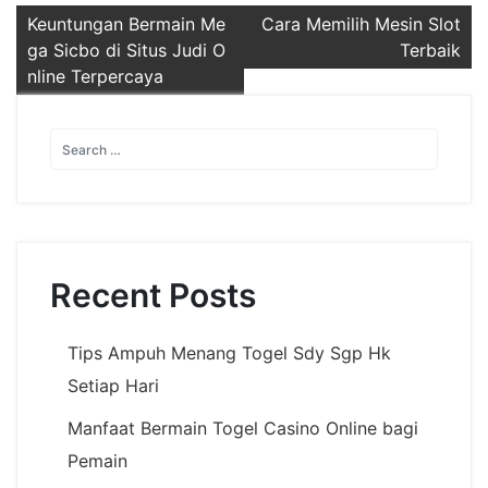
Post
Keuntungan Bermain Me
Cara Memilih Mesin Slot
ga Sicbo di Situs Judi O
Terbaik
navigation
nline Terpercaya
Recent Posts
Tips Ampuh Menang Togel Sdy Sgp Hk
Setiap Hari
Manfaat Bermain Togel Casino Online bagi
Pemain