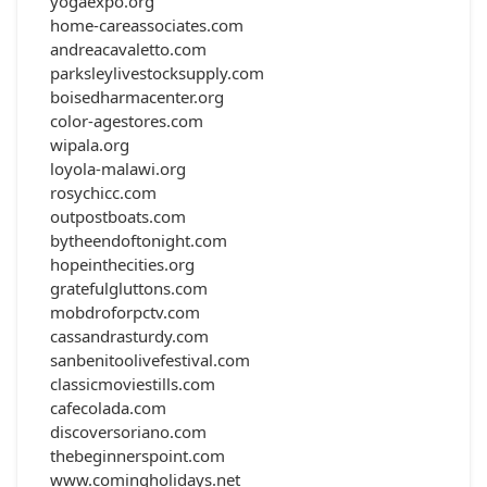
yogaexpo.org
home-careassociates.com
andreacavaletto.com
parksleylivestocksupply.com
boisedharmacenter.org
color-agestores.com
wipala.org
loyola-malawi.org
rosychicc.com
outpostboats.com
bytheendoftonight.com
hopeinthecities.org
gratefulgluttons.com
mobdroforpctv.com
cassandrasturdy.com
sanbenitoolivefestival.com
classicmoviestills.com
cafecolada.com
discoversoriano.com
thebeginnerspoint.com
www.comingholidays.net