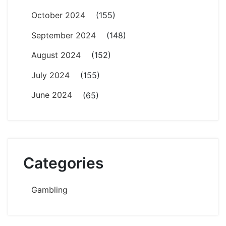
October 2024
(155)
September 2024
(148)
August 2024
(152)
July 2024
(155)
June 2024
(65)
Categories
Gambling