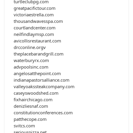
turtleclubpg.com
greatpacifictour.com
victoriaestrella.com
thousandwavesspa.com
courtlandcenter.com
neilfindlaymsp.com
avicollisrestaurant.com
drcconline.org
v
theplacebarandgrill.com
waterburyrx.com
advpoolsinc.com
angelosatthepoint.com
indianapastorsalliance.com
valleyoakssteakcompany.com
caseyswoodshed.com
fixhairchicago.com
denizliesnaf.com
constitutionconferences.com
patthecope.com
svitcs.com
seriouspizza.net