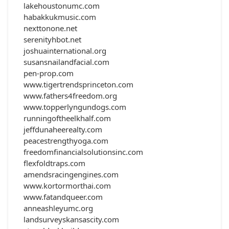
lakehoustonumc.com
habakkukmusic.com
nexttonone.net
serenityhbot.net
joshuainternational.org
susansnailandfacial.com
pen-prop.com
www.tigertrendsprinceton.com
www.fathers4freedom.org
www.topperlyngundogs.com
runningoftheelkhalf.com
jeffdunaheerealty.com
peacestrengthyoga.com
freedomfinancialsolutionsinc.com
flexfoldtraps.com
amendsracingengines.com
www.kortormorthai.com
www.fatandqueer.com
anneashleyumc.org
landsurveyskansascity.com