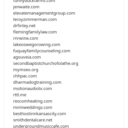
funnyduckfarms.com
jenwaite.com
elevatemanagementgroup.com
leroyzimmerman.com
drfinley.net
flemingfamilylaw.com
rnrwine.com
lakeoswegorowing.com
fuquayfamilycounseling.com
agouveia.com
secondbaptistchurchofolathe.org
mymseo.org
chhpac.com
dharmadogtraining.com
motionaudiotx.com
rttl.me
rescomheating.com
mimiweddings.com
besthostinnkansascity.com
smithdentalcare.net
undergroundmusiccafe.com