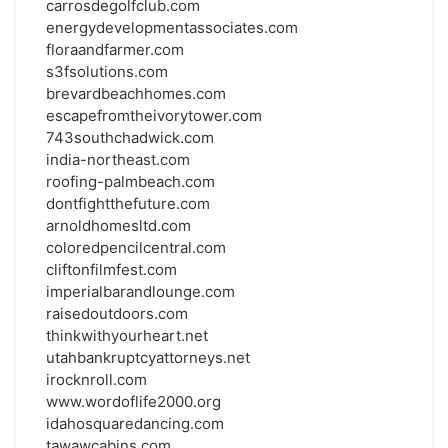
carrosdegolfclub.com
energydevelopmentassociates.com
floraandfarmer.com
s3fsolutions.com
brevardbeachhomes.com
escapefromtheivorytower.com
743southchadwick.com
india-northeast.com
roofing-palmbeach.com
dontfightthefuture.com
arnoldhomesltd.com
coloredpencilcentral.com
cliftonfilmfest.com
imperialbarandlounge.com
raisedoutdoors.com
thinkwithyourheart.net
utahbankruptcyattorneys.net
irocknroll.com
www.wordoflife2000.org
idahosquaredancing.com
tawawcabins.com