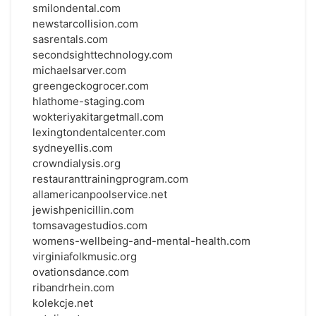
smilondental.com
newstarcollision.com
sasrentals.com
secondsighttechnology.com
michaelsarver.com
greengeckogrocer.com
hlathome-staging.com
wokteriyakitargetmall.com
lexingtondentalcenter.com
sydneyellis.com
crowndialysis.org
restauranttrainingprogram.com
allamericanpoolservice.net
jewishpenicillin.com
tomsavagestudios.com
womens-wellbeing-and-mental-health.com
virginiafolkmusic.org
ovationsdance.com
ribandrhein.com
kolekcje.net