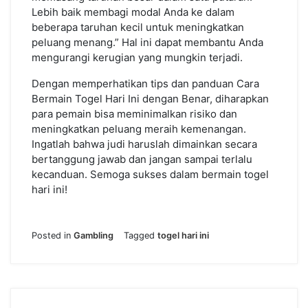
Lebih baik membagi modal Anda ke dalam
beberapa taruhan kecil untuk meningkatkan
peluang menang.” Hal ini dapat membantu Anda
mengurangi kerugian yang mungkin terjadi.
Dengan memperhatikan tips dan panduan Cara
Bermain Togel Hari Ini dengan Benar, diharapkan
para pemain bisa meminimalkan risiko dan
meningkatkan peluang meraih kemenangan.
Ingatlah bahwa judi haruslah dimainkan secara
bertanggung jawab dan jangan sampai terlalu
kecanduan. Semoga sukses dalam bermain togel
hari ini!
Posted in
Gambling
Tagged
togel hari ini