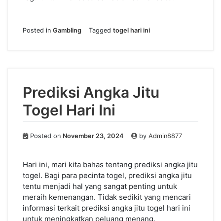
Posted in
Gambling
Tagged
togel hari ini
Prediksi Angka Jitu
Togel Hari Ini
Posted on
November 23, 2024
by
Admin8877
Hari ini, mari kita bahas tentang prediksi angka jitu
togel. Bagi para pecinta togel, prediksi angka jitu
tentu menjadi hal yang sangat penting untuk
meraih kemenangan. Tidak sedikit yang mencari
informasi terkait prediksi angka jitu togel hari ini
untuk meningkatkan peluang menang.