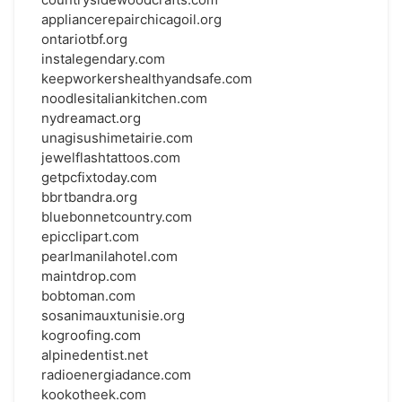
appliancerepairchicagoil.org
ontariotbf.org
instalegendary.com
keepworkershealthyandsafe.com
noodlesitaliankitchen.com
nydreamact.org
unagisushimetairie.com
jewelflashtattoos.com
getpcfixtoday.com
bbrtbandra.org
bluebonnetcountry.com
epicclipart.com
pearlmanilahotel.com
maintdrop.com
bobtoman.com
sosanimauxtunisie.org
kogroofing.com
alpinedentist.net
radioenergiadance.com
kookotheek.com