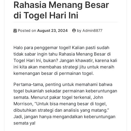
Rahasia Menang Besar
di Togel Hari Ini
Posted on
August 23, 2024
by
Admin8877
Halo para penggemar togel! Kalian pasti sudah
tidak sabar ingin tahu Rahasia Menang Besar di
Togel Hari Ini, bukan? Jangan khawatir, karena kali
ini kita akan membahas strategi jitu untuk meraih
kemenangan besar di permainan togel.
Pertama-tama, penting untuk memahami bahwa
togel bukanlah sekadar permainan keberuntungan
semata. Menurut pakar togel terkenal, John
Morrison, “Untuk bisa menang besar di togel,
dibutuhkan strategi dan analisis yang matang.”
Jadi, jangan hanya mengandalkan keberuntungan
semata ya!