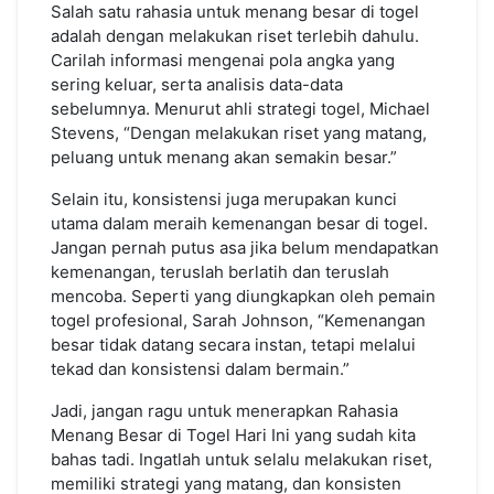
Salah satu rahasia untuk menang besar di togel
adalah dengan melakukan riset terlebih dahulu.
Carilah informasi mengenai pola angka yang
sering keluar, serta analisis data-data
sebelumnya. Menurut ahli strategi togel, Michael
Stevens, “Dengan melakukan riset yang matang,
peluang untuk menang akan semakin besar.”
Selain itu, konsistensi juga merupakan kunci
utama dalam meraih kemenangan besar di togel.
Jangan pernah putus asa jika belum mendapatkan
kemenangan, teruslah berlatih dan teruslah
mencoba. Seperti yang diungkapkan oleh pemain
togel profesional, Sarah Johnson, “Kemenangan
besar tidak datang secara instan, tetapi melalui
tekad dan konsistensi dalam bermain.”
Jadi, jangan ragu untuk menerapkan Rahasia
Menang Besar di Togel Hari Ini yang sudah kita
bahas tadi. Ingatlah untuk selalu melakukan riset,
memiliki strategi yang matang, dan konsisten