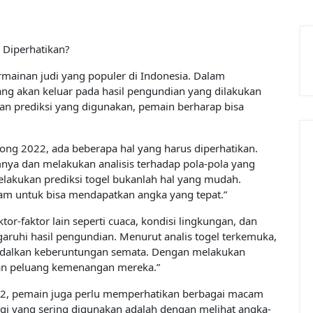
 Diperhatikan?
mainan judi yang populer di Indonesia. Dalam
ng akan keluar pada hasil pengundian yang dilakukan
an prediksi yang digunakan, pemain berharap bisa
ng 2022, ada beberapa hal yang harus diperhatikan.
mnya dan melakukan analisis terhadap pola-pola yang
elakukan prediksi togel bukanlah hal yang mudah.
lam untuk bisa mendapatkan angka yang tepat.”
tor-faktor lain seperti cuaca, kondisi lingkungan, dan
aruhi hasil pengundian. Menurut analis togel terkemuka,
gandalkan keberuntungan semata. Dengan melakukan
kan peluang kemenangan mereka.”
2, pemain juga perlu memperhatikan berbagai macam
tegi yang sering digunakan adalah dengan melihat angka-