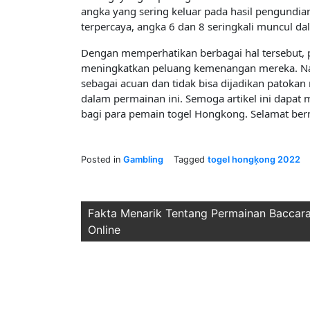
angka yang sering keluar pada hasil pengundian
terpercaya, angka 6 dan 8 seringkali muncul d
Dengan memperhatikan berbagai hal tersebut, 
meningkatkan peluang kemenangan mereka. Nam
sebagai acuan dan tidak bisa dijadikan patokan
dalam permainan ini. Semoga artikel ini dapa
bagi para pemain togel Hongkong. Selamat ber
Posted in
Gambling
Tagged
togel hongķong 2022
Post
Fakta Menarik Tentang Permainan Baccara
Online
navigation