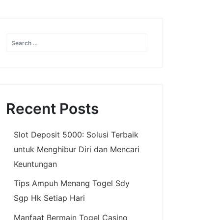
Recent Posts
Slot Deposit 5000: Solusi Terbaik
untuk Menghibur Diri dan Mencari
Keuntungan
Tips Ampuh Menang Togel Sdy
Sgp Hk Setiap Hari
Manfaat Bermain Togel Casino