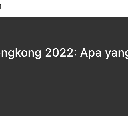
m
Hongkong 2022: Apa yan