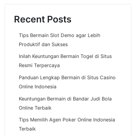
Recent Posts
Tips Bermain Slot Demo agar Lebih
Produktif dan Sukses
Inilah Keuntungan Bermain Togel di Situs
Resmi Terpercaya
Panduan Lengkap Bermain di Situs Casino
Online Indonesia
Keuntungan Bermain di Bandar Judi Bola
Online Terbaik
Tips Memilih Agen Poker Online Indonesia
Terbaik