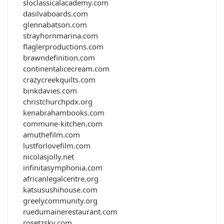
sloclassicalacademy.com
dasilvaboards.com
glennabatson.com
strayhornmarina.com
flaglerproductions.com
brawndefinition.com
continentalicecream.com
crazycreekquilts.com
binkdavies.com
christchurchpdx.org
kenabrahambooks.com
commune-kitchen.com
amuthefilm.com
lustforlovefilm.com
nicolasjolly.net
infinitasymphonia.com
africanlegalcentre.org
katsusushihouse.com
greelycommunity.org
ruedumainerestaurant.com
rosetzsky.com