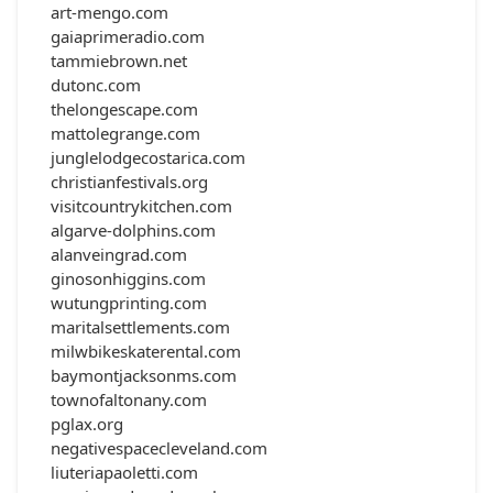
art-mengo.com
gaiaprimeradio.com
tammiebrown.net
dutonc.com
thelongescape.com
mattolegrange.com
junglelodgecostarica.com
christianfestivals.org
visitcountrykitchen.com
algarve-dolphins.com
alanveingrad.com
ginosonhiggins.com
wutungprinting.com
maritalsettlements.com
milwbikeskaterental.com
baymontjacksonms.com
townofaltonany.com
pglax.org
negativespacecleveland.com
liuteriapaoletti.com