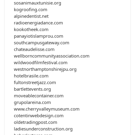
sosanimauxtunisie.org
kogroofing.com
alpinedentist.net
radioenergiadance.com
kookotheek.com
panayiotislamprou.com
southcampusgateway.com
chateaudelisse.com
wellborncommunityassociation.com
wildwoodfilmfestival.com
westnorthamptonshirejpu.org
hotelbrasile.com
fultonstreetjazz.com
bartlettevents.org
moveablecontainer.com
grupolareina.com
www.cherryvalleymuseum.com
cotentinwebdesign.com
oldetradingpost.com
ladiesunderconstruction.org