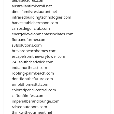
bebeslectores.com
australiantimberoil.net
dinosfamilyrestaurant.net
infraredbuildingtechnologies.com
harvesttablehermann.com
carrosdegolfclub.com
energydevelopmentassociates.com
floraandfarmer.com
s3fsolutions.com
brevardbeachhomes.com
escapefromtheivorytower.com
743southchadwick.com
india-northeast.com
roofing-palmbeach.com
dontfightthefuture.com
arnoldhomesltd.com
coloredpencilcentral.com
cliftonfilmfest.com
imperialbarandlounge.com
raisedoutdoors.com
thinkwithyourheart.net