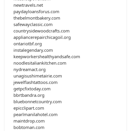
newtravels.net
paydayloansforus.com
thebelmontbakery.com
safewayclassic.com
countrysidewoodcrafts.com
appliancerepairchicagoil.org
ontariotbf.org
instalegendary.com
keepworkershealthyandsafe.com
noodlesitaliankitchen.com
nydreamact.org
unagisushimetairie.com
jewelflashtattoos.com
getpcfixtoday.com
bbrtbandra.org
bluebonnetcountry.com
epicclipart.com
pearlmanilahotel.com
maintdrop.com
bobtoman.com