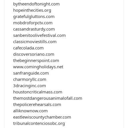
bytheendoftonight.com
hopeinthecities.org
gratefulgluttons.com
mobdroforpctv.com
cassandrasturdy.com
sanbenitoolivefestival.com
classicmoviestills.com
cafecolada.com
discoversoriano.com
thebeginnerspoint.com
www.comingholidays.net
sanfranguide.com
charmoryllc.com
3dracinginc.com
houstoncriticalmass.com
themostdangerousanimalofall.com
thepolicerehearsals.com
alliknownow.com
eastlewiscountychamber.com
tribunalcontenciosobc.org