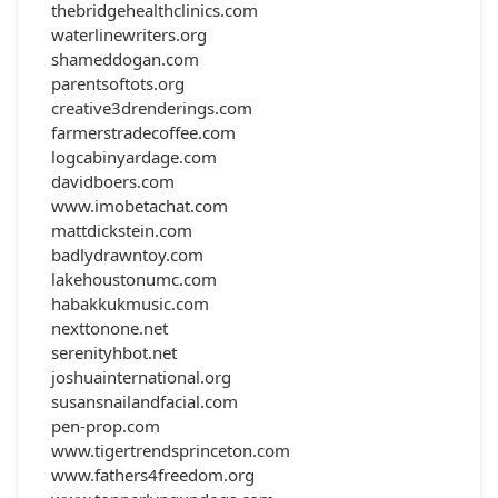
thebridgehealthclinics.com
waterlinewriters.org
shameddogan.com
parentsoftots.org
creative3drenderings.com
farmerstradecoffee.com
logcabinyardage.com
davidboers.com
www.imobetachat.com
mattdickstein.com
badlydrawntoy.com
lakehoustonumc.com
habakkukmusic.com
nexttonone.net
serenityhbot.net
joshuainternational.org
susansnailandfacial.com
pen-prop.com
www.tigertrendsprinceton.com
www.fathers4freedom.org