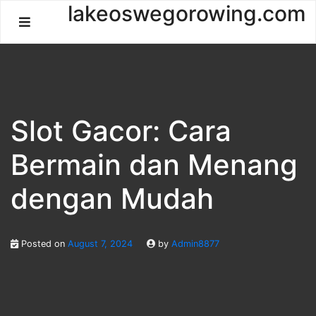
Skip
lakeoswegorowing.com
to
content
Slot Gacor: Cara
Bermain dan Menang
dengan Mudah
Posted on
August 7, 2024
by
Admin8877