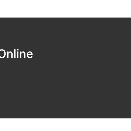
Online