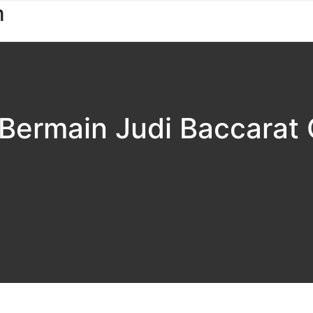
m
Bermain Judi Baccarat 