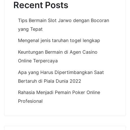
Recent Posts
Tips Bermain Slot Jarwo dengan Bocoran
yang Tepat
Mengenal jenis taruhan togel lengkap
Keuntungan Bermain di Agen Casino
Online Terpercaya
Apa yang Harus Dipertimbangkan Saat
Bertaruh di Piala Dunia 2022
Rahasia Menjadi Pemain Poker Online
Profesional