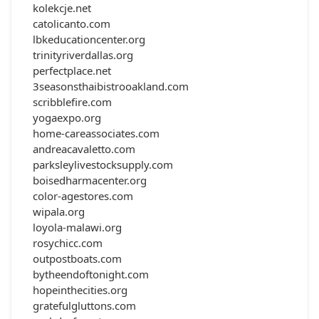
kolekcje.net
catolicanto.com
lbkeducationcenter.org
trinityriverdallas.org
perfectplace.net
3seasonsthaibistrooakland.com
scribblefire.com
yogaexpo.org
home-careassociates.com
andreacavaletto.com
parksleylivestocksupply.com
boisedharmacenter.org
color-agestores.com
wipala.org
loyola-malawi.org
rosychicc.com
outpostboats.com
bytheendoftonight.com
hopeinthecities.org
gratefulgluttons.com