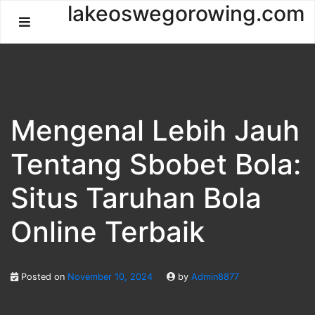
Skip
lakeoswegorowing.com
to
content
Mengenal Lebih Jauh
Tentang Sbobet Bola:
Situs Taruhan Bola
Online Terbaik
Posted on
November 10, 2024
by
Admin8877