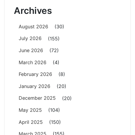
Archives
August 2026
(30)
July 2026
(155)
June 2026
(72)
March 2026
(4)
February 2026
(8)
January 2026
(20)
December 2025
(20)
May 2025
(104)
April 2025
(150)
March 2025
(155)