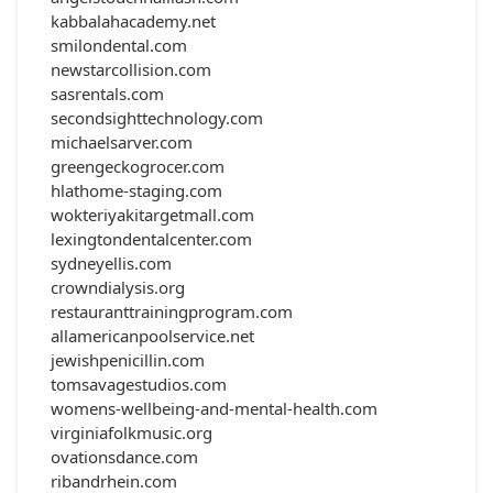
kabbalahacademy.net
smilondental.com
newstarcollision.com
sasrentals.com
secondsighttechnology.com
michaelsarver.com
greengeckogrocer.com
hlathome-staging.com
wokteriyakitargetmall.com
lexingtondentalcenter.com
sydneyellis.com
crowndialysis.org
restauranttrainingprogram.com
allamericanpoolservice.net
jewishpenicillin.com
tomsavagestudios.com
womens-wellbeing-and-mental-health.com
virginiafolkmusic.org
ovationsdance.com
ribandrhein.com