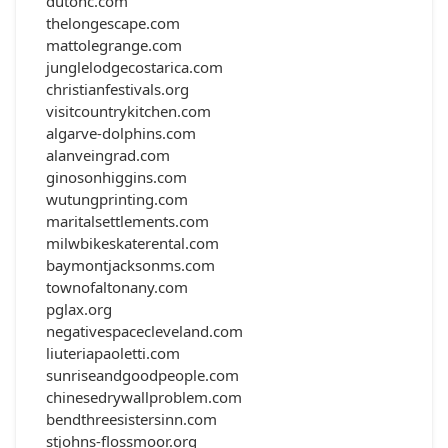
dutonc.com
thelongescape.com
mattolegrange.com
junglelodgecostarica.com
christianfestivals.org
visitcountrykitchen.com
algarve-dolphins.com
alanveingrad.com
ginosonhiggins.com
wutungprinting.com
maritalsettlements.com
milwbikeskaterental.com
baymontjacksonms.com
townofaltonany.com
pglax.org
negativespacecleveland.com
liuteriapaoletti.com
sunriseandgoodpeople.com
chinesedrywallproblem.com
bendthreesistersinn.com
stjohns-flossmoor.org