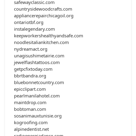
safewayclassic.com
countrysidewoodcrafts.com
appliancerepairchicagoil.org
ontariotbf.org
instalegendary.com
keepworkershealthyandsafe.com
noodlesitaliankitchen.com
nydreamact.org
unagisushimetairie.com
jewelflashtattoos.com
getpcfixtoday.com
bbrtbandra.org
bluebonnetcountry.com
epicclipart.com
pearlmanilahotel.com
maintdrop.com
bobtoman.com
sosanimauxtunisie.org
kogroofing.com
alpinedentist.net
radioenergiadance.com