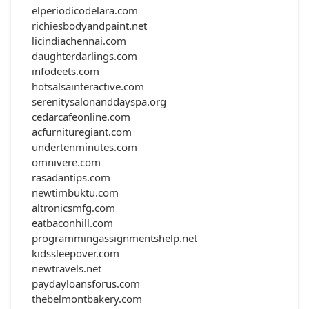
elperiodicodelara.com
richiesbodyandpaint.net
licindiachennai.com
daughterdarlings.com
infodeets.com
hotsalsainteractive.com
serenitysalonanddayspa.org
cedarcafeonline.com
acfurnituregiant.com
undertenminutes.com
omnivere.com
rasadantips.com
newtimbuktu.com
altronicsmfg.com
eatbaconhill.com
programmingassignmentshelp.net
kidssleepover.com
newtravels.net
paydayloansforus.com
thebelmontbakery.com