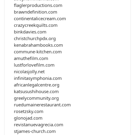
flaglerproductions.com
brawndefinition.com
continentalicecream.com
crazycreekquilts.com
binkdavies.com
christchurchpdx.org
kenabrahambooks.com
commune-kitchen.com
amuthefilm.com
lustforlovefilm.com
nicolasjolly.net
infinitasymphonia.com
africanlegalcentre.org
katsusushihouse.com
greelycommunity.org
ruedumainerestaurant.com
rosetzsky.com
glonojad.com
revistanuevagrecia.com
stjames-church.com