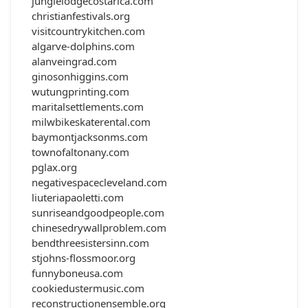
junglelodgecostarica.com
christianfestivals.org
visitcountrykitchen.com
algarve-dolphins.com
alanveingrad.com
ginosonhiggins.com
wutungprinting.com
maritalsettlements.com
milwbikeskaterental.com
baymontjacksonms.com
townofaltonany.com
pglax.org
negativespacecleveland.com
liuteriapaoletti.com
sunriseandgoodpeople.com
chinesedrywallproblem.com
bendthreesistersinn.com
stjohns-flossmoor.org
funnyboneusa.com
cookiedustermusic.com
reconstructionensemble.org