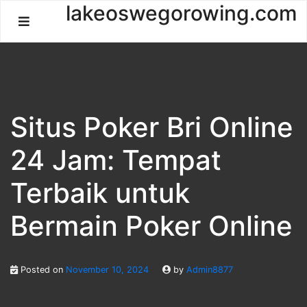
Skip
lakeoswegorowing.com
to
content
Situs Poker Bri Online
24 Jam: Tempat
Terbaik untuk
Bermain Poker Online
Posted on
November 10, 2024
by
Admin8877