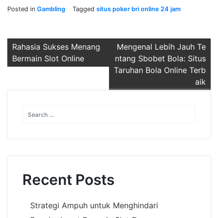
Posted in
Gambling
Tagged
situs poker bri online 24 jam
Post
Rahasia Sukses Menang
Mengenal Lebih Jauh Te
Bermain Slot Online
ntang Sbobet Bola: Situs
navigation
Taruhan Bola Online Terb
aik
Recent Posts
Strategi Ampuh untuk Menghindari