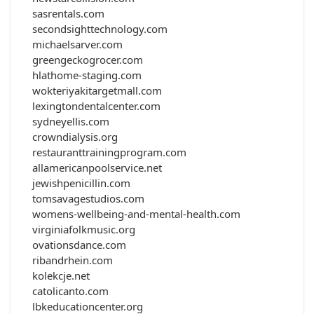
sasrentals.com
secondsighttechnology.com
michaelsarver.com
greengeckogrocer.com
hlathome-staging.com
wokteriyakitargetmall.com
lexingtondentalcenter.com
sydneyellis.com
crowndialysis.org
restauranttrainingprogram.com
allamericanpoolservice.net
jewishpenicillin.com
tomsavagestudios.com
womens-wellbeing-and-mental-health.com
virginiafolkmusic.org
ovationsdance.com
ribandrhein.com
kolekcje.net
catolicanto.com
lbkeducationcenter.org