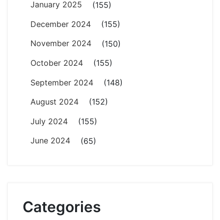
January 2025
(155)
December 2024
(155)
November 2024
(150)
October 2024
(155)
September 2024
(148)
August 2024
(152)
July 2024
(155)
June 2024
(65)
Categories