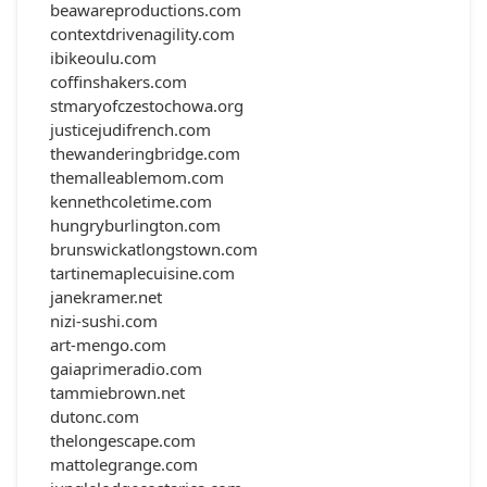
beawareproductions.com
contextdrivenagility.com
ibikeoulu.com
coffinshakers.com
stmaryofczestochowa.org
justicejudifrench.com
thewanderingbridge.com
themalleablemom.com
kennethcoletime.com
hungryburlington.com
brunswickatlongstown.com
tartinemaplecuisine.com
janekramer.net
nizi-sushi.com
art-mengo.com
gaiaprimeradio.com
tammiebrown.net
dutonc.com
thelongescape.com
mattolegrange.com