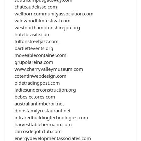
chateaudelisse.com
wellborncommunityassociation.com
wildwoodfilmfestival.com
westnorthamptonshirejpu.org
hotelbrasile.com
fultonstreetjazz.com
bartlettevents.org
moveablecontainer.com
grupolareina.com
www.cherryvalleymuseum.com
cotentinwebdesign.com
oldetradingpost.com
ladiesunderconstruction.org
bebeslectores.com
australiantimberoil.net
dinosfamilyrestaurant.net
infraredbuildingtechnologies.com
harvesttablehermann.com
carrosdegolfclub.com
energydevelopmentassociates.com