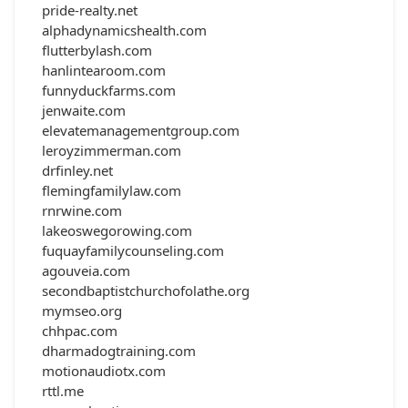
pride-realty.net
alphadynamicshealth.com
flutterbylash.com
hanlintearoom.com
funnyduckfarms.com
jenwaite.com
elevatemanagementgroup.com
leroyzimmerman.com
drfinley.net
flemingfamilylaw.com
rnrwine.com
lakeoswegorowing.com
fuquayfamilycounseling.com
agouveia.com
secondbaptistchurchofolathe.org
mymseo.org
chhpac.com
dharmadogtraining.com
motionaudiotx.com
rttl.me