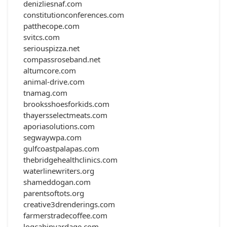
denizliesnaf.com
constitutionconferences.com
patthecope.com
svitcs.com
seriouspizza.net
compassroseband.net
altumcore.com
animal-drive.com
tnamag.com
brooksshoesforkids.com
thayersselectmeats.com
aporiasolutions.com
segwaywpa.com
gulfcoastpalapas.com
thebridgehealthclinics.com
waterlinewriters.org
shameddogan.com
parentsoftots.org
creative3drenderings.com
farmerstradecoffee.com
logcabinyardage.com