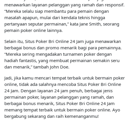
menawarkan layanan pelanggan yang ramah dan responsif.
“Mereka selalu siap membantu para pemain dengan
masalah apapun, mulai dari kendala teknis hingga
pertanyaan seputar permainan,” kata Jane Smith, seorang
pemain poker online lainnya.
Selain itu, Situs Poker Bri Online 24 Jam juga menawarkan
berbagai bonus dan promo menarik bagi para pemainnya.
“Mereka sering mengadakan turnamen poker dengan
hadiah fantastis, yang membuat permainan semakin seru
dan menarik,” tambah John Doe.
Jadi, jika kamu mencari tempat terbaik untuk bermain poker
online, tidak ada salahnya mencoba Situs Poker Bri Online
24 Jam. Dengan layanan 24 jam penuh, berbagai jenis
permainan poker, layanan pelanggan yang ramah, dan
berbagai bonus menarik, Situs Poker Bri Online 24 Jam
memang tempat terbaik untuk bermain poker online. Ayo
bergabung sekarang dan raih kemenanganmu!