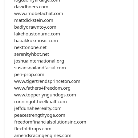
davidboers.com
www.imobetachat.com
mattdickstein.com
badlydrawntoy.com
lakehoustonumc.com
habakkukmusic.com
nexttonone.net
serenityhbot.net
joshuainternational.org
susansnailandfacial.com
pen-prop.com
www.tigertrendsprinceton.com
www.fathers4freedom.org
www.topperlyngundogs.com
runningoftheelkhalf.com
jeffdunaheerealty.com
peacestrengthyoga.com
freedomfinancialsolutionsinc.com
flexfoldtraps.com
amendsracingengines.com