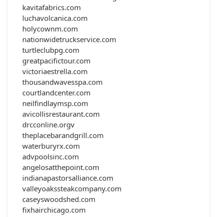
kavitafabrics.com
luchavolcanica.com
holycownm.com
nationwidetruckservice.com
turtleclubpg.com
greatpacifictour.com
victoriaestrella.com
thousandwavesspa.com
courtlandcenter.com
neilfindlaymsp.com
avicollisrestaurant.com
drcconline.org
v
theplacebarandgrill.com
waterburyrx.com
advpoolsinc.com
angelosatthepoint.com
indianapastorsalliance.com
valleyoakssteakcompany.com
caseyswoodshed.com
fixhairchicago.com