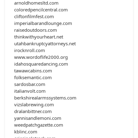
arnoldhomesltd.com
coloredpencilcentral.com
cliftonfilmfest.com
imperialbarandlounge.com
raisedoutdoors.com
thinkwithyourheart.net
utahbankruptcyattorneys.net
irocknroll.com
www.wordoflife2000.org
idahosquaredancing.com
tawawcabins.com
folksemantic.com
sardosbar.com
italianvolt.com
berkshirealarmssystems.com
vizslabrewing.com
dralanbittner.com
yannisandlemoni.com
weedpatchgazette.com
kblinc.com