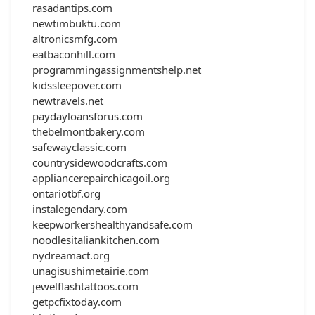
rasadantips.com
newtimbuktu.com
altronicsmfg.com
eatbaconhill.com
programmingassignmentshelp.net
kidssleepover.com
newtravels.net
paydayloansforus.com
thebelmontbakery.com
safewayclassic.com
countrysidewoodcrafts.com
appliancerepairchicagoil.org
ontariotbf.org
instalegendary.com
keepworkershealthyandsafe.com
noodlesitaliankitchen.com
nydreamact.org
unagisushimetairie.com
jewelflashtattoos.com
getpcfixtoday.com