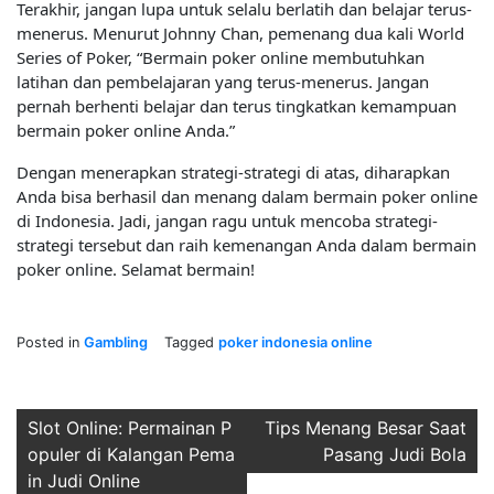
Terakhir, jangan lupa untuk selalu berlatih dan belajar terus-
menerus. Menurut Johnny Chan, pemenang dua kali World
Series of Poker, “Bermain poker online membutuhkan
latihan dan pembelajaran yang terus-menerus. Jangan
pernah berhenti belajar dan terus tingkatkan kemampuan
bermain poker online Anda.”
Dengan menerapkan strategi-strategi di atas, diharapkan
Anda bisa berhasil dan menang dalam bermain poker online
di Indonesia. Jadi, jangan ragu untuk mencoba strategi-
strategi tersebut dan raih kemenangan Anda dalam bermain
poker online. Selamat bermain!
Posted in
Gambling
Tagged
poker indonesia online
Post
Slot Online: Permainan P
Tips Menang Besar Saat
opuler di Kalangan Pema
Pasang Judi Bola
navigation
in Judi Online