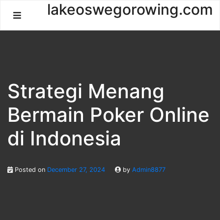
Skip
lakeoswegorowing.com
to
content
Strategi Menang
Bermain Poker Online
di Indonesia
Posted on
December 27, 2024
by
Admin8877