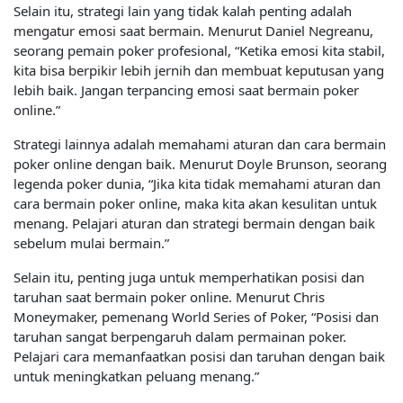
Selain itu, strategi lain yang tidak kalah penting adalah
mengatur emosi saat bermain. Menurut Daniel Negreanu,
seorang pemain poker profesional, “Ketika emosi kita stabil,
kita bisa berpikir lebih jernih dan membuat keputusan yang
lebih baik. Jangan terpancing emosi saat bermain poker
online.”
Strategi lainnya adalah memahami aturan dan cara bermain
poker online dengan baik. Menurut Doyle Brunson, seorang
legenda poker dunia, “Jika kita tidak memahami aturan dan
cara bermain poker online, maka kita akan kesulitan untuk
menang. Pelajari aturan dan strategi bermain dengan baik
sebelum mulai bermain.”
Selain itu, penting juga untuk memperhatikan posisi dan
taruhan saat bermain poker online. Menurut Chris
Moneymaker, pemenang World Series of Poker, “Posisi dan
taruhan sangat berpengaruh dalam permainan poker.
Pelajari cara memanfaatkan posisi dan taruhan dengan baik
untuk meningkatkan peluang menang.”