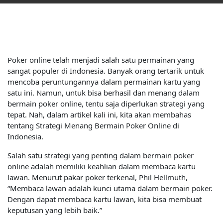
Poker online telah menjadi salah satu permainan yang
sangat populer di Indonesia. Banyak orang tertarik untuk
mencoba peruntungannya dalam permainan kartu yang
satu ini. Namun, untuk bisa berhasil dan menang dalam
bermain poker online, tentu saja diperlukan strategi yang
tepat. Nah, dalam artikel kali ini, kita akan membahas
tentang Strategi Menang Bermain Poker Online di
Indonesia.
Salah satu strategi yang penting dalam bermain poker
online adalah memiliki keahlian dalam membaca kartu
lawan. Menurut pakar poker terkenal, Phil Hellmuth,
“Membaca lawan adalah kunci utama dalam bermain poker.
Dengan dapat membaca kartu lawan, kita bisa membuat
keputusan yang lebih baik.”