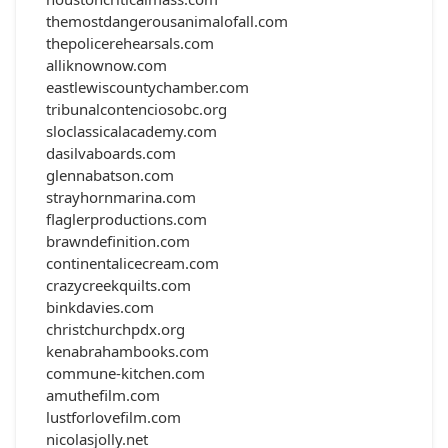
themostdangerousanimalofall.com
thepolicerehearsals.com
alliknownow.com
eastlewiscountychamber.com
tribunalcontenciosobc.org
sloclassicalacademy.com
dasilvaboards.com
glennabatson.com
strayhornmarina.com
flaglerproductions.com
brawndefinition.com
continentalicecream.com
crazycreekquilts.com
binkdavies.com
christchurchpdx.org
kenabrahambooks.com
commune-kitchen.com
amuthefilm.com
lustforlovefilm.com
nicolasjolly.net