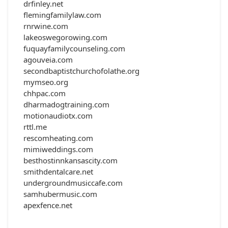
drfinley.net
flemingfamilylaw.com
rnrwine.com
lakeoswegorowing.com
fuquayfamilycounseling.com
agouveia.com
secondbaptistchurchofolathe.org
mymseo.org
chhpac.com
dharmadogtraining.com
motionaudiotx.com
rttl.me
rescomheating.com
mimiweddings.com
besthostinnkansascity.com
smithdentalcare.net
undergroundmusiccafe.com
samhubermusic.com
apexfence.net