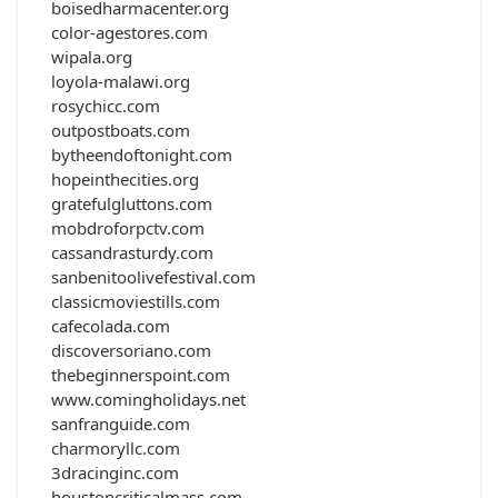
boisedharmacenter.org
color-agestores.com
wipala.org
loyola-malawi.org
rosychicc.com
outpostboats.com
bytheendoftonight.com
hopeinthecities.org
gratefulgluttons.com
mobdroforpctv.com
cassandrasturdy.com
sanbenitoolivefestival.com
classicmoviestills.com
cafecolada.com
discoversoriano.com
thebeginnerspoint.com
www.comingholidays.net
sanfranguide.com
charmoryllc.com
3dracinginc.com
houstoncriticalmass.com