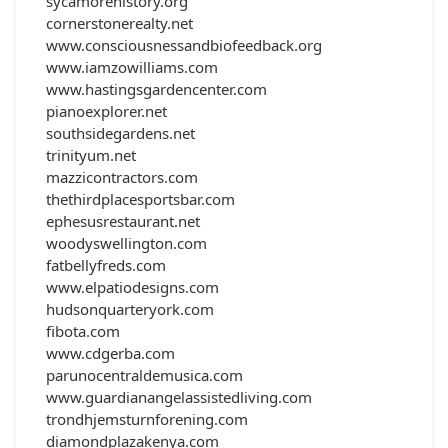
sycamorehistory.org
cornerstonerealty.net
www.consciousnessandbiofeedback.org
www.iamzowilliams.com
www.hastingsgardencenter.com
pianoexplorer.net
southsidegardens.net
trinityum.net
mazzicontractors.com
thethirdplacesportsbar.com
ephesusrestaurant.net
woodyswellington.com
fatbellyfreds.com
www.elpatiodesigns.com
hudsonquarteryork.com
fibota.com
www.cdgerba.com
parunocentraldemusica.com
www.guardianangelassistedliving.com
trondhjemsturnforening.com
diamondplazakenya.com