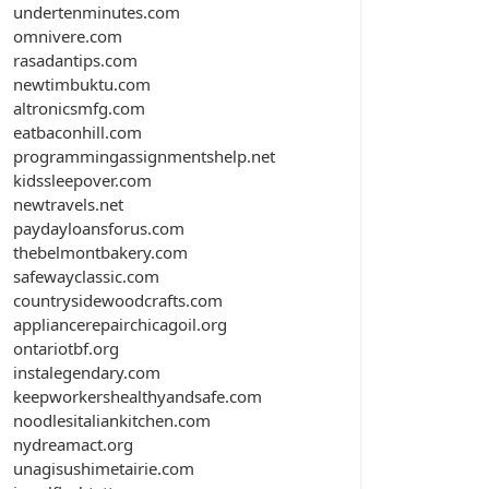
undertenminutes.com
omnivere.com
rasadantips.com
newtimbuktu.com
altronicsmfg.com
eatbaconhill.com
programmingassignmentshelp.net
kidssleepover.com
newtravels.net
paydayloansforus.com
thebelmontbakery.com
safewayclassic.com
countrysidewoodcrafts.com
appliancerepairchicagoil.org
ontariotbf.org
instalegendary.com
keepworkershealthyandsafe.com
noodlesitaliankitchen.com
nydreamact.org
unagisushimetairie.com