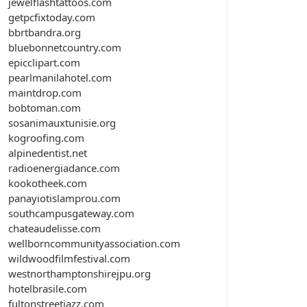
jewelflashtattoos.com
getpcfixtoday.com
bbrtbandra.org
bluebonnetcountry.com
epicclipart.com
pearlmanilahotel.com
maintdrop.com
bobtoman.com
sosanimauxtunisie.org
kogroofing.com
alpinedentist.net
radioenergiadance.com
kookotheek.com
panayiotislamprou.com
southcampusgateway.com
chateaudelisse.com
wellborncommunityassociation.com
wildwoodfilmfestival.com
westnorthamptonshirejpu.org
hotelbrasile.com
fultonstreetjazz.com