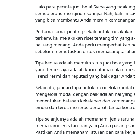
Halo para pecinta judi bola! Siapa yang tidak i
semua orang menginginkannya. Nah, kali ini sa
yang bisa membantu Anda meraih kemenangan 
Pertama-tama, penting sekali untuk melakukan 
terkemuka, melakukan riset tentang tim yang 
peluang menang. Anda perlu memperhatikan perf
sebelum memutuskan untuk memasang taruha
Tips kedua adalah memilih situs judi bola yang 
yang terpercaya adalah kunci utama dalam mera
lisensi resmi dan reputasi yang baik agar Anda
Selain itu, jangan lupa untuk mengelola modal
mengelola modal dengan baik adalah hal yang s
menentukan batasan kekalahan dan kemenanga
emosi dan terus menerus bertaruh tanpa kontro
Tips selanjutnya adalah memahami jenis taruha
memahami jenis taruhan yang Anda pasang san
Pastikan Anda memahami aturan dan cara kerja