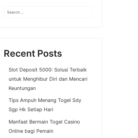
Recent Posts
Slot Deposit 5000: Solusi Terbaik
untuk Menghibur Diri dan Mencari
Keuntungan
Tips Ampuh Menang Togel Sdy
Sgp Hk Setiap Hari
Manfaat Bermain Togel Casino
Online bagi Pemain