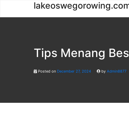
Skip
lakeoswegorowing.co
to
content
Tips Menang Besa
Posted on
December 27, 2024
by
Admin8877