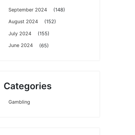
September 2024
(148)
August 2024
(152)
July 2024
(155)
June 2024
(65)
Categories
Gambling