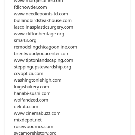
www.margiesdiner.com
fdlchowder.com
www.needlepointsltd.com
bullandbirdsteakhouse.com
lascolinasplasticsurgery.com
www.cliftonheritage.org
sma43.org
remodelingchicagoonline.com
brentwoodyogacenter.com
www.tiptonlandscaping.com
steppingupstewardship.org
ccvoptica.com
washingtonlehigh.com
luigisbakery.com
hanabi-sushi.com
wolfandzed.com
dekuta.com
www.cinemabuzz.com
mixdepot.net
rosewoodmcs.com
sycamorehistory.org