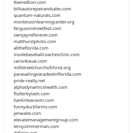
tbwredlion.com
billsautorepairandsales.com
quantum-naturals.com
montessorilearningcenter.org
fergusonstreetfest.com
samjayneforever.com
matthurstphoto.com
alltheflorida.com
insidebaseballcoachesclinic.com
carsinkauai.com
millstreetchurchofchrist.org
parasailingvacadestinflorida.com
pride-realty.net
alphadynamicshealth.com
flutterbylash.com
hanlintearoom.com
funnyduckfarms.com
jenwaite.com
elevatemanagementgroup.com
leroyzimmerman.com
drfinley.net