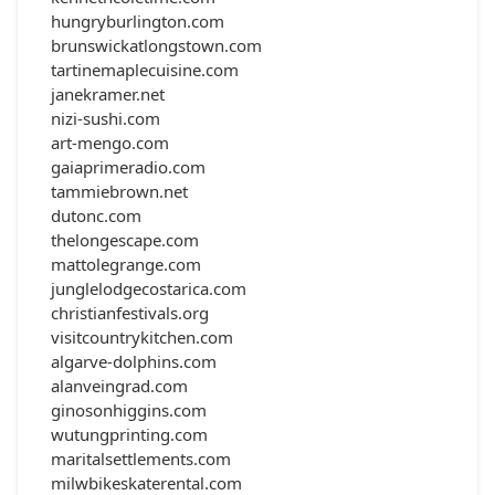
hungryburlington.com
brunswickatlongstown.com
tartinemaplecuisine.com
janekramer.net
nizi-sushi.com
art-mengo.com
gaiaprimeradio.com
tammiebrown.net
dutonc.com
thelongescape.com
mattolegrange.com
junglelodgecostarica.com
christianfestivals.org
visitcountrykitchen.com
algarve-dolphins.com
alanveingrad.com
ginosonhiggins.com
wutungprinting.com
maritalsettlements.com
milwbikeskaterental.com