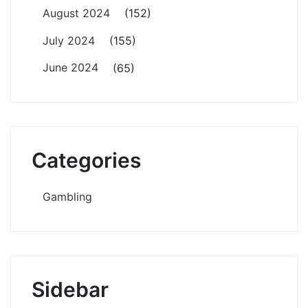
August 2024
(152)
July 2024
(155)
June 2024
(65)
Categories
Gambling
Sidebar