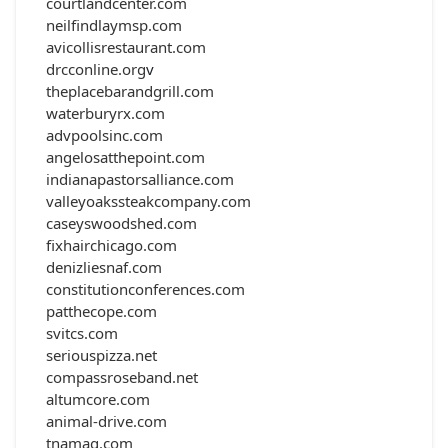
courtlandcenter.com
neilfindlaymsp.com
avicollisrestaurant.com
drcconline.org
v
theplacebarandgrill.com
waterburyrx.com
advpoolsinc.com
angelosatthepoint.com
indianapastorsalliance.com
valleyoakssteakcompany.com
caseyswoodshed.com
fixhairchicago.com
denizliesnaf.com
constitutionconferences.com
patthecope.com
svitcs.com
seriouspizza.net
compassroseband.net
altumcore.com
animal-drive.com
tnamag.com