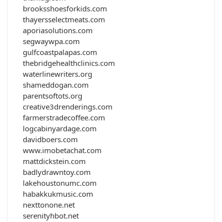
brooksshoesforkids.com
thayersselectmeats.com
aporiasolutions.com
segwaywpa.com
gulfcoastpalapas.com
thebridgehealthclinics.com
waterlinewriters.org
shameddogan.com
parentsoftots.org
creative3drenderings.com
farmerstradecoffee.com
logcabinyardage.com
davidboers.com
www.imobetachat.com
mattdickstein.com
badlydrawntoy.com
lakehoustonumc.com
habakkukmusic.com
nexttonone.net
serenityhbot.net