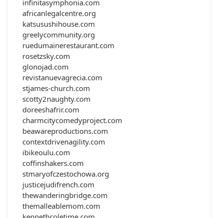
infinitasymphonia.com
africanlegalcentre.org
katsusushihouse.com
greelycommunity.org
ruedumainerestaurant.com
rosetzsky.com
glonojad.com
revistanuevagrecia.com
stjames-church.com
scotty2naughty.com
doreeshafrir.com
charmcitycomedyproject.com
beawareproductions.com
contextdrivenagility.com
ibikeoulu.com
coffinshakers.com
stmaryofczestochowa.org
justicejudifrench.com
thewanderingbridge.com
themalleablemom.com
kennethcoletime.com