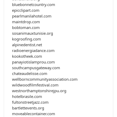
bluebonnetcountry.com
epicclipart.com
pearlmanilahotel.com
maintdrop.com
bobtoman.com
sosanimauxtunisie.org
kogroofing.com
alpinedentist.net
radioenergiadance.com
kookotheek.com
panayiotislamprou.com
southcampusgateway.com
chateaudelisse.com
wellborncommunityassociation.com
wildwoodfilmfestival.com
westnorthamptonshirejpu.org
hotelbrasile.com
fultonstreetjazz.com
bartlettevents.org
moveablecontainer.com