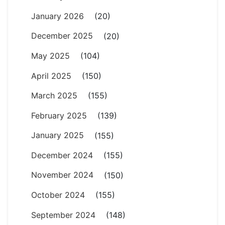
January 2026
(20)
December 2025
(20)
May 2025
(104)
April 2025
(150)
March 2025
(155)
February 2025
(139)
January 2025
(155)
December 2024
(155)
November 2024
(150)
October 2024
(155)
September 2024
(148)